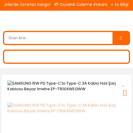
ünlerde Ücretsiz Kargo! 💳 Güvenli Ödeme İmkanı ⭐ Ex Bilişim — 