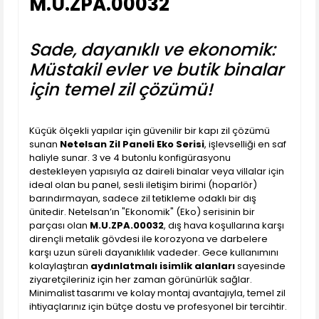
M.U.ZPA.00032
Sade, dayanıklı ve ekonomik:
Müstakil evler ve butik binalar
için temel zil çözümü!
Küçük ölçekli yapılar için güvenilir bir kapı zil çözümü
sunan
Netelsan Zil Paneli Eko Serisi
, işlevselliği en saf
haliyle sunar. 3 ve 4 butonlu konfigürasyonu
destekleyen yapısıyla az daireli binalar veya villalar için
ideal olan bu panel, sesli iletişim birimi (hoparlör)
barındırmayan, sadece zil tetikleme odaklı bir dış
ünitedir. Netelsan’ın "Ekonomik" (Eko) serisinin bir
parçası olan
M.U.ZPA.00032
, dış hava koşullarına karşı
dirençli metalik gövdesi ile korozyona ve darbelere
karşı uzun süreli dayanıklılık vadeder. Gece kullanımını
kolaylaştıran
aydınlatmalı isimlik alanları
sayesinde
ziyaretçileriniz için her zaman görünürlük sağlar.
Minimalist tasarımı ve kolay montaj avantajıyla, temel zil
ihtiyaçlarınız için bütçe dostu ve profesyonel bir tercihtir.