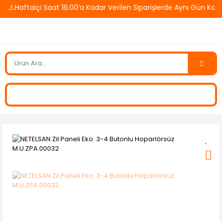
⚠️Haftaiçi Saat 16:00’a Kadar Verilen Siparişlerde Aynı Gün Karg