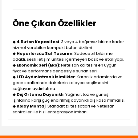
Öne Çıkan Özellikler
◆
4 Buton Kapasitesi
: 3 veya 4 bağımsız birime kadar
hizmet verebilen kompakt buton dizilimi.
◆
Hoparlörsüz Saf Tasarım
: Sadece zil bildirme
odaklı, sesli iletişim ünitesi içermeyen basit ve etkili yapı.
◆
Ekonomik Seri (Eko)
: Netelsan kalitesini en uygun
fiyat ve performans dengesiyle sunan seri.
◆
LED Aydınlatmalı İsimlikler
: Karanlık ortamlarda ve
gece saatlerinde dairelerin kolayca seçilmesini
sağlayan aydınlatma.
◆
Dış Ortama Dayanıklı
: Yağmur, toz ve güneş
ışınlarına karşı güçlendirilmiş dayanıklı dış kasa mimarisi.
◆
Kolay Montaj
: Standart zil tesisatları ve Netelsan
santralleri ile hızlı entegrasyon imkanı.