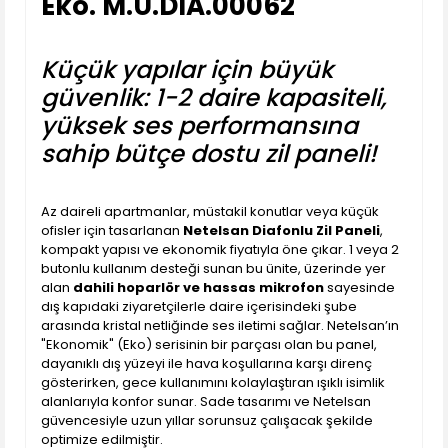
Eko. M.U.DIA.00062
Küçük yapılar için büyük
güvenlik: 1-2 daire kapasiteli,
yüksek ses performansına
sahip bütçe dostu zil paneli!
Az daireli apartmanlar, müstakil konutlar veya küçük
ofisler için tasarlanan
Netelsan Diafonlu Zil Paneli
,
kompakt yapısı ve ekonomik fiyatıyla öne çıkar. 1 veya 2
butonlu kullanım desteği sunan bu ünite, üzerinde yer
alan
dahili hoparlör ve hassas mikrofon
sayesinde
dış kapıdaki ziyaretçilerle daire içerisindeki şube
arasında kristal netliğinde ses iletimi sağlar. Netelsan’ın
"Ekonomik" (Eko) serisinin bir parçası olan bu panel,
dayanıklı dış yüzeyi ile hava koşullarına karşı direnç
gösterirken, gece kullanımını kolaylaştıran ışıklı isimlik
alanlarıyla konfor sunar. Sade tasarımı ve Netelsan
güvencesiyle uzun yıllar sorunsuz çalışacak şekilde
optimize edilmiştir.