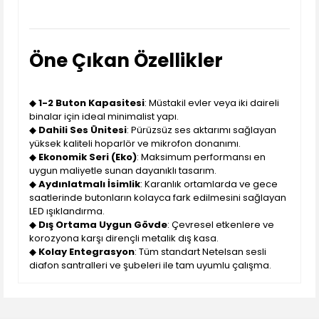
Öne Çıkan Özellikler
◆
1-2 Buton Kapasitesi
: Müstakil evler veya iki daireli
binalar için ideal minimalist yapı.
◆
Dahili Ses Ünitesi
: Pürüzsüz ses aktarımı sağlayan
yüksek kaliteli hoparlör ve mikrofon donanımı.
◆
Ekonomik Seri (Eko)
: Maksimum performansı en
uygun maliyetle sunan dayanıklı tasarım.
◆
Aydınlatmalı İsimlik
: Karanlık ortamlarda ve gece
saatlerinde butonların kolayca fark edilmesini sağlayan
LED ışıklandırma.
◆
Dış Ortama Uygun Gövde
: Çevresel etkenlere ve
korozyona karşı dirençli metalik dış kasa.
◆
Kolay Entegrasyon
: Tüm standart Netelsan sesli
diafon santralleri ve şubeleri ile tam uyumlu çalışma.