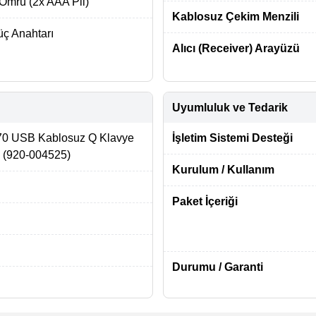
 Ömrü (2x AAA Pil)
Kablosuz Çekim Menzili
ç Anahtarı
Alıcı (Receiver) Arayüzü
Uyumluluk ve Tedarik
 USB Kablosuz Q Klavye
İşletim Sistemi Desteği
 (920-004525)
Kurulum / Kullanım
Paket İçeriği
Durumu / Garanti