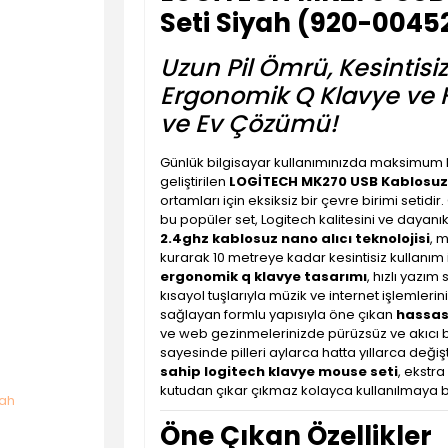
Seti Siyah (920-0045
Uzun Pil Ömrü, Kesintisi
Ergonomik Q Klavye ve 
ve Ev Çözümü!
Günlük bilgisayar kullanımınızda maksimum k
geliştirilen
LOGİTECH MK270 USB Kablosuz 
ortamları için eksiksiz bir çevre birimi setidi
bu popüler set, Logitech kalitesini ve dayanık
2.4ghz kablosuz nano alıcı teknolojisi
, 
kurarak 10 metreye kadar kesintisiz kullanım 
ergonomik q klavye tasarımı
, hızlı yazı
kısayol tuşlarıyla müzik ve internet işlemler
sağlayan formlu yapısıyla öne çıkan
hassas
ve web gezinmelerinizde pürüzsüz ve akıcı bi
sayesinde pilleri aylarca hatta yıllarca de
sahip logitech klavye mouse seti
, ekstr
kutudan çıkar çıkmaz kolayca kullanılmaya b
Öne Çıkan Özellikler