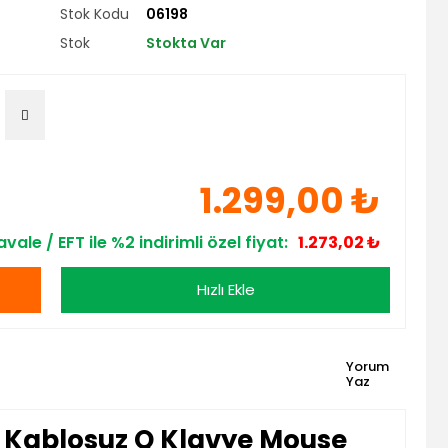
Stok Kodu
06198
Stok
Stokta Var
1.299,00 ₺
vale / EFT ile %2 indirimli özel fiyat:
1.273,02 ₺
Hızlı Ekle
Yorum
Yaz
Kablosuz Q Klavye Mouse