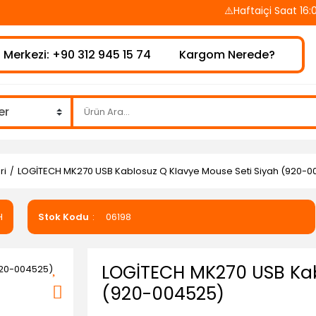
⚠️Haftaiçi Saat 16:00’a K
 Merkezi: +90 312 945 15 74
Kargom Nerede?
ri
LOGİTECH MK270 USB Kablosuz Q Klavye Mouse Seti Siyah (920-0
H
Stok Kodu
06198
LOGİTECH MK270 USB Kab
(920-004525)