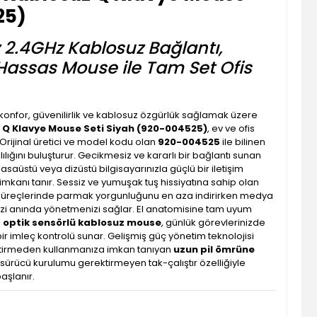
25)
z 2.4GHz Kablosuz Bağlantı,
Hassas Mouse ile Tam Set Ofis
onfor, güvenilirlik ve kablosuz özgürlük sağlamak üzere
Q Klavye Mouse Seti Siyah (920-004525)
, ev ve ofis
r. Orijinal üretici ve model kodu olan
920-004525
ile bilinen
lılığını buluşturur. Gecikmesiz ve kararlı bir bağlantı sunan
masaüstü veya dizüstü bilgisayarınızla güçlü bir iletişim
imkanı tanır. Sessiz ve yumuşak tuş hissiyatına sahip olan
m süreçlerinde parmak yorgunluğunu en aza indirirken medya
inizi anında yönetmenizi sağlar. El anatomisine tam uyum
 optik sensörlü kablosuz mouse
, günlük görevlerinizde
r imleç kontrolü sunar. Gelişmiş güç yönetim teknolojisi
ğiştirmeden kullanmanıza imkan tanıyan
uzun pil ömrüne
a sürücü kurulumu gerektirmeyen tak-çalıştır özelliğiyle
aşlanır.