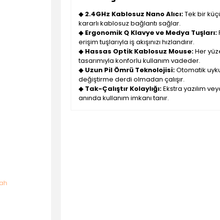
◆
2.4GHz Kablosuz Nano Alıcı:
Tek bir küç
kararlı kablosuz bağlantı sağlar.
◆
Ergonomik Q Klavye ve Medya Tuşları:
erişim tuşlarıyla iş akışınızı hızlandırır.
◆
Hassas Optik Kablosuz Mouse:
Her yüze
tasarımıyla konforlu kullanım vadeder.
◆
Uzun Pil Ömrü Teknolojisi:
Otomatik uyku
değiştirme derdi olmadan çalışır.
◆
Tak-Çalıştır Kolaylığı:
Ekstra yazılım ve
anında kullanım imkanı tanır.