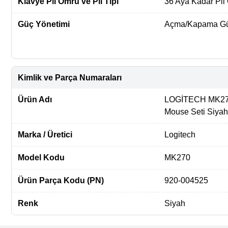
Klavye Pil Ömrü ve Pil Tipi
36 Aya Kadar Pil
Güç Yönetimi
Açma/Kapama Gü
Kimlik ve Parça Numaraları
Ürün Adı
LOGİTECH MK270
Mouse Seti Siyah
Marka / Üretici
Logitech
Model Kodu
MK270
Ürün Parça Kodu (PN)
920-004525
Renk
Siyah