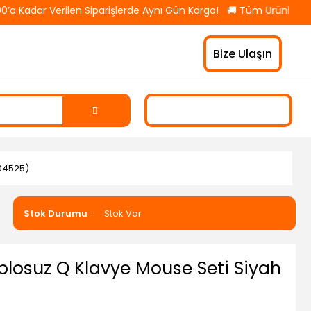
adar Verilen Siparişlerde Aynı Gün Kargo! 🚚 Tüm Ürünlerde Ücre
Bize Ulaşın
04525)
Stok Durumu
Stok Var
losuz Q Klavye Mouse Seti Siyah