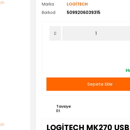
Marka
LOGİTECH
Barkod
5099206039315
Ha
Sepete Ekle
Tavsiye
Et
LOGİTECH MK270 USB 