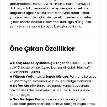
görüşmelerde terlemeyi minimuma indirir. Yumuşak
dokusu, kulak üzerindeki baskıyı dengeli bir şekilde
dağıtarak ağrısız bir kullanım deneyimi sunar. Esnek
yapısı sayesinde hiçbir alet gerektirmeden saniyeler
içinde monte edilebilir; böylece kulaklığınızı ilk günkü
yeni ve temiz haline kolayca kavuşturabilirsiniz.
Öne Çıkan Özellikler
◆
Geniş Model Uyumluluğu
: Logitech H150, H130, H250
ve H151 başta olmak üzere benzer ölçüdeki tüm hafif
kulaklıklarla uyumlu.
◆
Yüksek Yoğunluklu Esnek Sünger
: Formunu kolayca
kaybetmeyen, dayanıklı ve yumuşak dolgu materyali.
◆
Nefes Alabilir Doku
: Gözenekli yapısı sayesinde
hava akışını destekleyerek uzun süreli kullanımlarda
konfor sağlar.
◆
Ses Netliğini Korur
: İnce ama dayanıklı yapısı,
kulaklıktan gelen sesin kalitesini ve netliğini engellemez.