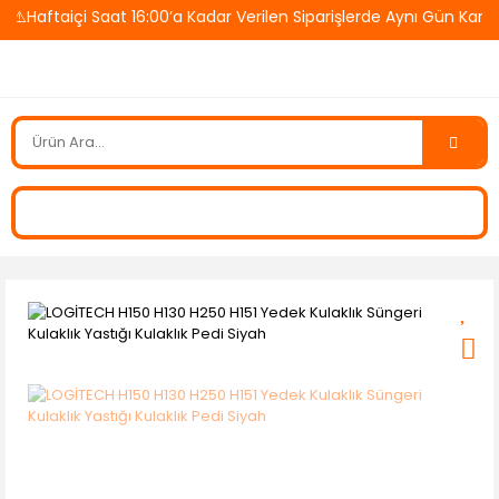
⚠️Haftaiçi Saat 16:00’a Kadar Verilen Siparişlerde Aynı Gün Karg