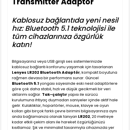
Transmitter Adaptör
Kablosuz bağlantıda yeni nesil
hız: Bluetooth 5.1 teknolojisi ile
tüm cihazlarınıza özgürlük
katın!
Bilgisayarınız veya USB girişli ses sistemlerinizde
kablosuz bağlantı konforunu yaşamak için tasarlanan
Lenyes LR202 Bluetooth Adaptör
, kompakt boyutuna
rağmen devasa bir performans sunar. Güncel
Bluetooth 5.1
yongası sayesinde eski nesil adaptörlere
göre çok daha stabil, hızlı ve düşük gecikmeli bir veri
aktarımı sağlar.
Tak-çalıştır
yapısı ile sürücü
kurulumuna ihtiyaç duymadan saniyeler içinde aktif hale
gelir. Kulaklıklar, hoparlörler, mouse, klavye ve oyun
kolları gibi birçok farklı çevre birimini bilgisayarınıza aynı
anda bağlamanıza olanak tanıyan
LR202
, 20 metreye
kadar etkili çekim alanı ile hareket özgürlüğünüzü
kısıtlamaz. Şık ve minimalist tasarımıyla cihazınızda yer