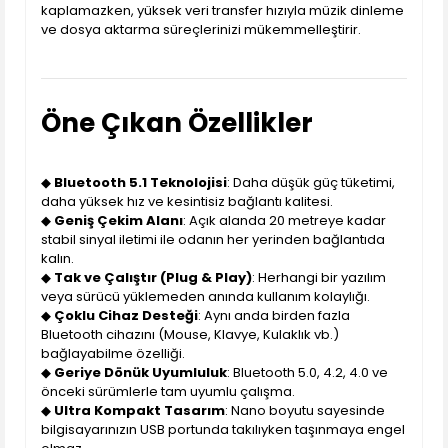
kaplamazken, yüksek veri transfer hızıyla müzik dinleme
ve dosya aktarma süreçlerinizi mükemmelleştirir.
Öne Çıkan Özellikler
◆
Bluetooth 5.1 Teknolojisi
: Daha düşük güç tüketimi,
daha yüksek hız ve kesintisiz bağlantı kalitesi.
◆
Geniş Çekim Alanı
: Açık alanda 20 metreye kadar
stabil sinyal iletimi ile odanın her yerinden bağlantıda
kalın.
◆
Tak ve Çalıştır (Plug & Play)
: Herhangi bir yazılım
veya sürücü yüklemeden anında kullanım kolaylığı.
◆
Çoklu Cihaz Desteği
: Aynı anda birden fazla
Bluetooth cihazını (Mouse, Klavye, Kulaklık vb.)
bağlayabilme özelliği.
◆
Geriye Dönük Uyumluluk
: Bluetooth 5.0, 4.2, 4.0 ve
önceki sürümlerle tam uyumlu çalışma.
◆
Ultra Kompakt Tasarım
: Nano boyutu sayesinde
bilgisayarınızın USB portunda takılıyken taşınmaya engel