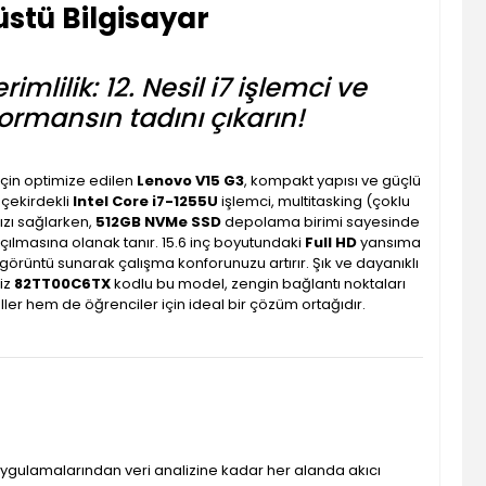
üstü Bilgisayar
mlilik: 12. Nesil i7 işlemci ve
ormansın tadını çıkarın!
için optimize edilen
Lenovo V15 G3
, kompakt yapısı ve güçlü
 çekirdekli
Intel Core i7-1255U
işlemci, multitasking (çoklu
ızı sağlarken,
512GB NVMe SSD
depolama birimi sayesinde
çılmasına olanak tanır. 15.6 inç boyutundaki
Full HD
yansıma
ir görüntü sunarak çalışma konforunuzu artırır. Şık ve dayanıklı
iz
82TT00C6TX
kodlu bu model, zengin bağlantı noktaları
er hem de öğrenciler için ideal bir çözüm ortağıdır.
s uygulamalarından veri analizine kadar her alanda akıcı