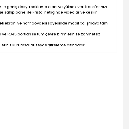
D ile geniş dosya saklama alanı ve yüksek veri transfer hızı.
e sahip panel ile kristal netliğinde videolar ve keskin
veli ekranı ve hafif gövdesi sayesinde mobil çalışmaya tam
I ve RJ45 portları ile tüm çevre birimlerinize zahmetsiz
rileriniz kurumsal düzeyde şifreleme altındadır.