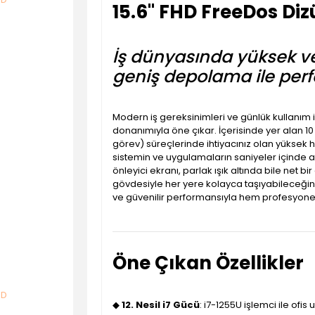
15.6'' FHD FreeDos Diz
İş dünyasında yüksek veri
geniş depolama ile perf
Modern iş gereksinimleri ve günlük kullanım 
donanımıyla öne çıkar. İçerisinde yer alan 10
görev) süreçlerinde ihtiyacınız olan yüksek h
sistemin ve uygulamaların saniyeler içinde a
önleyici ekranı, parlak ışık altında bile net b
gövdesiyle her yere kolayca taşıyabileceğin
ve güvenilir performansıyla hem profesyonell
Öne Çıkan Özellikler
◆
12. Nesil i7 Gücü
: i7-1255U işlemci ile ofi