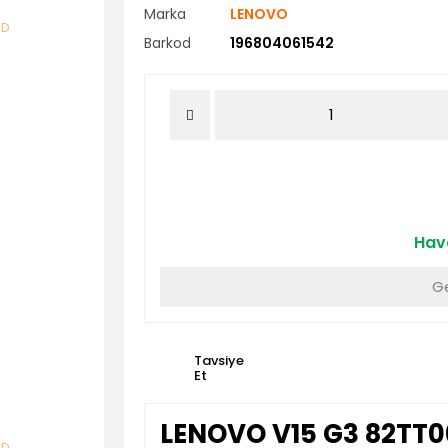
Marka
LENOVO
Barkod
196804061542
Hava
Ge
Tavsiye
Et
LENOVO V15 G3 82TT0