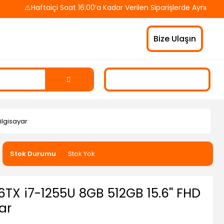
⚠️Haftaiçi Saat 16:00’a Kadar Verilen Siparişlerde Aynı Gün Ka
Bize Ulaşın
ilgisayar
Stok Durumu
Stok Yok
X i7-1255U 8GB 512GB 15.6'' FHD
ar