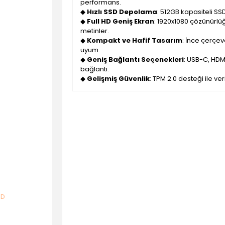
performans.
◆
Hızlı SSD Depolama
: 512GB kapasiteli SS
◆
Full HD Geniş Ekran
: 1920x1080 çözünürlüğ
metinler.
◆
Kompakt ve Hafif Tasarım
: İnce çerçe
uyum.
◆
Geniş Bağlantı Seçenekleri
: USB-C, HDM
bağlantı.
◆
Gelişmiş Güvenlik
: TPM 2.0 desteği ile ve