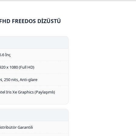
' FHD FREEDOS DİZÜSTÜ
5.6 İnç
920 x 1080 (Full HD)
N, 250 nits, Anti-glare
ntel Iris Xe Graphics (Paylaşımlı)
istribütör Garantili