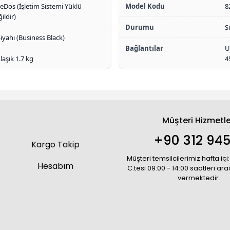
eDos (İşletim Sistemi Yüklü
Model Kodu
8
ildir)
Durumu
S
Siyahı (Business Black)
Bağlantılar
U
laşık 1.7 kg
4
Müşteri Hizmetle
+90 312 945
Kargo Takip
Müşteri temsilcilerimiz hafta içi:
Hesabım
C.tesi 09:00 - 14:00 saatleri ar
vermektedir.