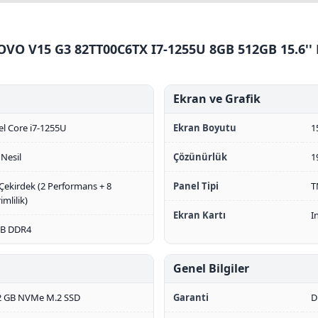
OVO V15 G3 82TT00C6TX I7-1255U 8GB 512GB 15.6'
Ekran ve Grafik
el Core i7-1255U
Ekran Boyutu
1
 Nesil
Çözünürlük
1
Çekirdek (2 Performans + 8
Panel Tipi
T
imlilik)
Ekran Kartı
I
GB DDR4
Genel Bilgiler
2 GB NVMe M.2 SSD
Garanti
D