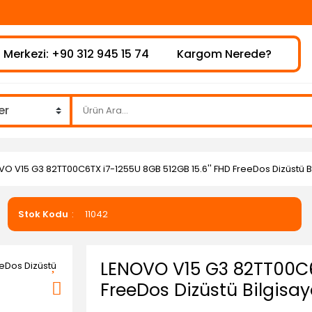
 Merkezi: +90 312 945 15 74
Kargom Nerede?
O V15 G3 82TT00C6TX i7-1255U 8GB 512GB 15.6'' FHD FreeDos Dizüstü B
Stok Kodu
11042
LENOVO V15 G3 82TT00C6T
FreeDos Dizüstü Bilgisay