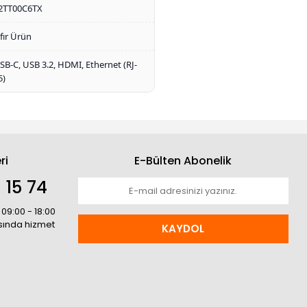
2TT00C6TX
ıfır Ürün
SB-C, USB 3.2, HDMI, Ethernet (RJ-
5)
ri
E-Bülten Abonelik
 15 74
 09:00 - 18:00
asında hizmet
KAYDOL