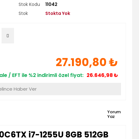
Stok Kodu
11042
Stok
Stokta Yok
27.190,80 ₺
le / EFT ile %2 indirimli özel fiyat:
26.646,98 ₺
lince Haber Ver
Yorum
Yaz
0C6TX i7-1255U 8GB 512GB