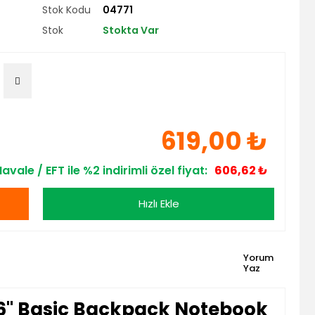
Stok Kodu
04771
Stok
Stokta Var
619,00 ₺
avale / EFT ile %2 indirimli özel fiyat:
606,62 ₺
Hızlı Ekle
Yorum
Yaz
6'' Basic Backpack Notebook