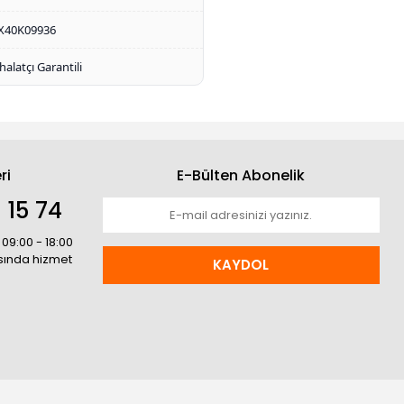
X40K09936
thalatçı Garantili
ri
E-Bülten Abonelik
 15 74
 09:00 - 18:00
asında hizmet
KAYDOL