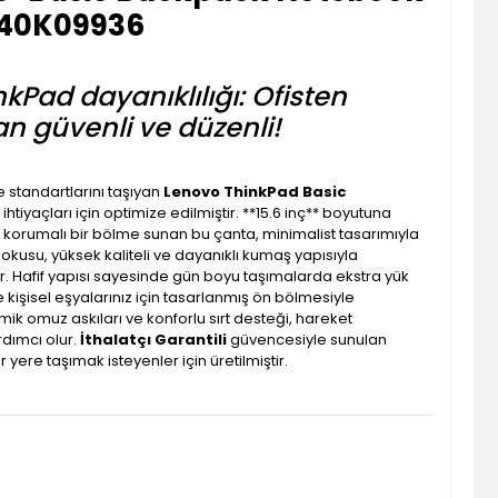
4X40K09936
nkPad dayanıklılığı: Ofisten
an güvenli ve düzenli!
e standartlarını taşıyan
Lenovo ThinkPad Basic
htiyaçları için optimize edilmiştir. **15.6 inç** boyutuna
l korumalı bir bölme sunan bu çanta, minimalist tasarımıyla
dokusu, yüksek kaliteli ve dayanıklı kumaş yapısıyla
r. Hafif yapısı sayesinde gün boyu taşımalarda ekstra yük
kişisel eşyalarınız için tasarlanmış ön bölmesiyle
 omuz askıları ve konforlu sırt desteği, hareket
dımcı olur.
İthalatçı Garantili
güvencesiyle sunulan
r yere taşımak isteyenler için üretilmiştir.