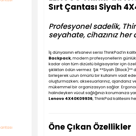
Sırt Çantası Siyah 
Profesyonel sadelik, Thi
seyahate, cihazınız her 
İş dünyasının efsanevi serisi ThinkPad’in kalit
Backpack
, modern profesyonellerin günlük i
kadar olan tüm dizüstü bilgisayarlar için öze
şıklıktan ödün vermez. Şık **Siyah (Black)** 
birleşerek uzun ömürlü bir kullanım vaat ede
oluşturmazken; aksesuarlarınız, ajandanız ve 
mükemmel bir organizasyon sağlar. Ergonomik
halindeyken vücut sağlığınızı korumanıza yar
Lenovo 4X40K09936
, ThinkPad kalitesini he
Öne Çıkan Özellikler