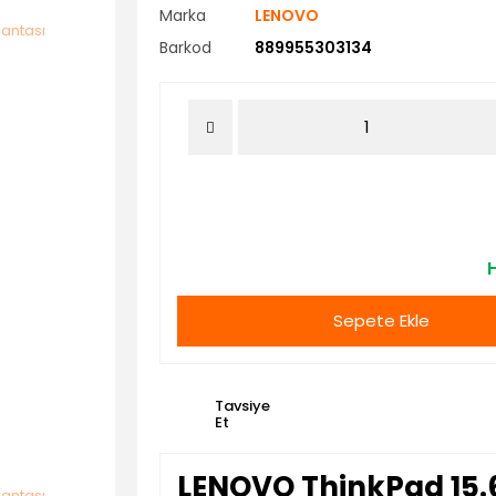
Marka
LENOVO
Barkod
889955303134
H
Sepete Ekle
Tavsiye
Et
LENOVO ThinkPad 15.