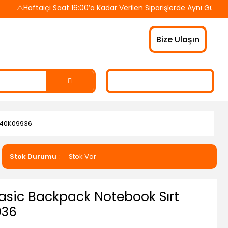
️Haftaiçi Saat 16:00’a Kadar Verilen Siparişlerde Aynı Gün Kargo
Bize Ulaşın
4X40K09936
Stok Durumu
Stok Var
Basic Backpack Notebook Sırt
936