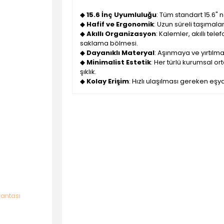
◆
15.6 İnç Uyumluluğu
: Tüm standart 15.6"
◆
Hafif ve Ergonomik
: Uzun süreli taşımala
◆
Akıllı Organizasyon
: Kalemler, akıllı tel
saklama bölmesi.
◆
Dayanıklı Materyal
: Aşınmaya ve yırtılma
◆
Minimalist Estetik
: Her türlü kurumsal 
şıklık.
◆
Kolay Erişim
: Hızlı ulaşılması gereken eşy