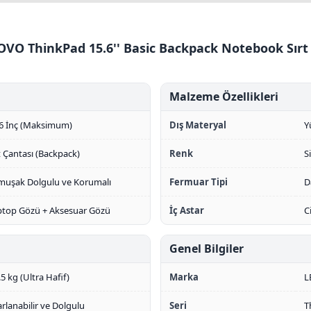
VO ThinkPad 15.6'' Basic Backpack Notebook Sırt 
Malzeme Özellikleri
.6 İnç (Maksimum)
Dış Materyal
Y
t Çantası (Backpack)
Renk
S
muşak Dolgulu ve Korumalı
Fermuar Tipi
D
ptop Gözü + Aksesuar Gözü
İç Astar
C
Genel Bilgiler
.5 kg (Ultra Hafif)
Marka
L
rlanabilir ve Dolgulu
Seri
T