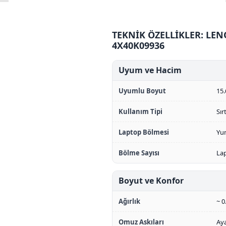
TEKNİK ÖZELLİKLER: LENO
4X40K09936
Uyum ve Hacim
Uyumlu Boyut
15
Kullanım Tipi
Sır
Laptop Bölmesi
Yu
Bölme Sayısı
La
Boyut ve Konfor
Ağırlık
~ 0
Omuz Askıları
Aya