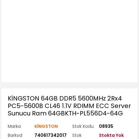
KİNGSTON 64GB DDR5 5600MHz 2Rx4
PC5-5600B CL46 1.1V RDIMM ECC Server
Sunucu Ram 64GBKTH-PL556D4-64G
Marka
KİNGSTON
Stok Kodu
08935
Barkod
740617342017
Stok
Stokta Yok