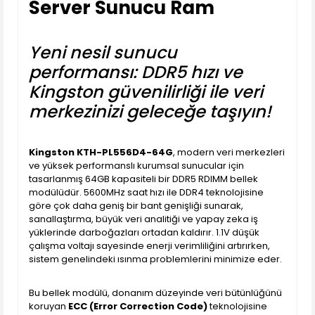
Server Sunucu Ram
Yeni nesil sunucu
performansı: DDR5 hızı ve
Kingston güvenilirliği ile veri
merkezinizi geleceğe taşıyın!
Kingston KTH-PL556D4-64G
, modern veri merkezleri
ve yüksek performanslı kurumsal sunucular için
tasarlanmış 64GB kapasiteli bir DDR5 RDIMM bellek
modülüdür. 5600MHz saat hızı ile DDR4 teknolojisine
göre çok daha geniş bir bant genişliği sunarak,
sanallaştırma, büyük veri analitiği ve yapay zeka iş
yüklerinde darboğazları ortadan kaldırır. 1.1V düşük
çalışma voltajı sayesinde enerji verimliliğini artırırken,
sistem genelindeki ısınma problemlerini minimize eder.
Bu bellek modülü, donanım düzeyinde veri bütünlüğünü
koruyan
ECC (Error Correction Code)
teknolojisine