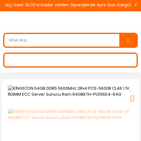
içi Saat 16:00’a Kadar Verilen Siparişlerde Aynı Gün Kargo! 🚚 T