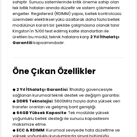
sahiptir. Sunucu sistemlerinde kritik öneme sahip olan
tek bitlik hataları anında düzeltir ve sistem çökmelerini
engeller. Registered (RDIMM) yapısı, bellek kontrolcüsü
üzerindeki elektriksel yükü azaltarak daha fazla bellek
modülünün kararlı bir şekilde çalışmasına olanak tanır.
Kingston'ın %100 test edilmiş kalite standartları ile
üretilen bu modül, teknik hatalara karşı
2 Yıl İthalatçı
Garantili
kapsamındadır.
Öne Çıkan Özellikler
◆
2 Yıl İthalatçı Garantisi
: İthalatçı güvencesiyle
sağlanan kurumsal teknik destek ve değişim garantisi.
◆
DDR5 Teknolojisi
: 5600MHz hızıyla daha yüksek veri
transfer oranları ve gelişmiş bant genişliği.
◆
64GB Yüksek Kapasite
: Tek modülde yüksek
yoğunluklu bellek desteği ile sunucu kapasitesini
maksimize etme.
◆
ECC & RDIMM
: Kurumsal seviyede hata düzeltme ve
yüksek yoğunluklu kurulumlarda sinyal bütünlüğü.