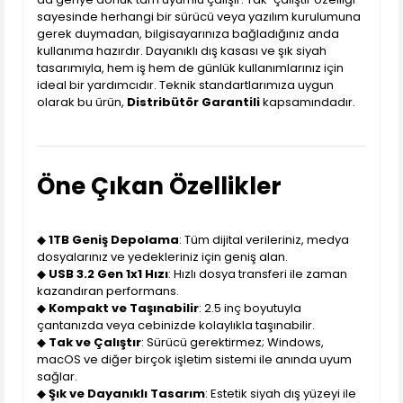
sayesinde herhangi bir sürücü veya yazılım kurulumuna
gerek duymadan, bilgisayarınıza bağladığınız anda
kullanıma hazırdır. Dayanıklı dış kasası ve şık siyah
tasarımıyla, hem iş hem de günlük kullanımlarınız için
ideal bir yardımcıdır. Teknik standartlarımıza uygun
olarak bu ürün,
Distribütör Garantili
kapsamındadır.
Öne Çıkan Özellikler
◆
1TB Geniş Depolama
: Tüm dijital verileriniz, medya
dosyalarınız ve yedekleriniz için geniş alan.
◆
USB 3.2 Gen 1x1 Hızı
: Hızlı dosya transferi ile zaman
kazandıran performans.
◆
Kompakt ve Taşınabilir
: 2.5 inç boyutuyla
çantanızda veya cebinizde kolaylıkla taşınabilir.
◆
Tak ve Çalıştır
: Sürücü gerektirmez; Windows,
macOS ve diğer birçok işletim sistemi ile anında uyum
sağlar.
◆
Şık ve Dayanıklı Tasarım
: Estetik siyah dış yüzeyi ile