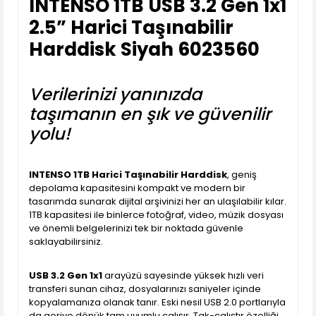
INTENSO 1TB USB 3.2 Gen 1x1
2.5” Harici Taşınabilir
Harddisk Siyah 6023560
Verilerinizi yanınızda
taşımanın en şık ve güvenilir
yolu!
INTENSO 1TB Harici Taşınabilir Harddisk
, geniş
depolama kapasitesini kompakt ve modern bir
tasarımda sunarak dijital arşivinizi her an ulaşılabilir kılar.
1TB kapasitesi ile binlerce fotoğraf, video, müzik dosyası
ve önemli belgelerinizi tek bir noktada güvenle
saklayabilirsiniz.
USB 3.2 Gen 1x1
arayüzü sayesinde yüksek hızlı veri
transferi sunan cihaz, dosyalarınızı saniyeler içinde
kopyalamanıza olanak tanır. Eski nesil USB 2.0 portlarıyla
da geriye dönük tam uyumlu çalışır. Tak-çalıştır özelliği