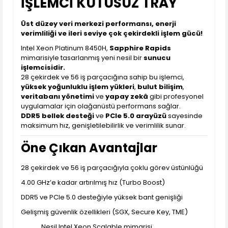
İŞLEMCİ KUTUSUZ TRAY
Üst düzey veri merkezi performansı, enerji
verimliliği ve ileri seviye çok çekirdekli işlem gücü!
Intel Xeon Platinum 8450H,
Sapphire Rapids
mimarisiyle tasarlanmış yeni nesil bir
sunucu
işlemcisidir.
28 çekirdek ve 56 iş parçacığına sahip bu işlemci,
yüksek yoğunluklu işlem yükleri
,
bulut bilişim
,
veritabanı yönetimi
ve
yapay zekâ
gibi profesyonel
uygulamalar için olağanüstü performans sağlar.
DDR5 bellek desteği
ve
PCIe 5.0 arayüzü
sayesinde
maksimum hız, genişletilebilirlik ve verimlilik sunar.
Öne Çıkan Avantajlar
28 çekirdek ve 56 iş parçacığıyla çoklu görev üstünlüğü
4.00 GHz’e kadar artırılmış hız (Turbo Boost)
DDR5 ve PCIe 5.0 desteğiyle yüksek bant genişliği
Gelişmiş güvenlik özellikleri (SGX, Secure Key, TME)
Nesil Intel Xeon Scalable mimarisi