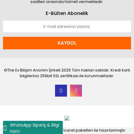
saatleri arasında hizmet vermektedir.
E-Bülten Abonelik
KAYDOL
©The Ex Bilişim Anonim Şirketi 2025 Tüm hakları saklıdır. Kredi kartı
bilgileriniz 256bit SSL sertifikası ile korunmaktadır.
WhatsApp Sipariş & Bilgi
®
IdeaSoft
|
E-ticaret
Akıllı E-Ticaret paketleri ile hazırlanmıştır.
Hattı