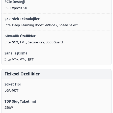
PCIe Desteği
PCI Express 5.0
Çekirdek Teknolojileri
Intel Deep Learning Boost, AVX-512, Speed Select
Güvenlik Özellikleri
Intel SGX, TME, Secure Key, Boot Guard
Sanallaştırma
Intel VT-x, VT-d, EPT
Fiziksel Özellikler
Soket Tipi
LGA 4677
TDP (Güç Tüketimi)
250W