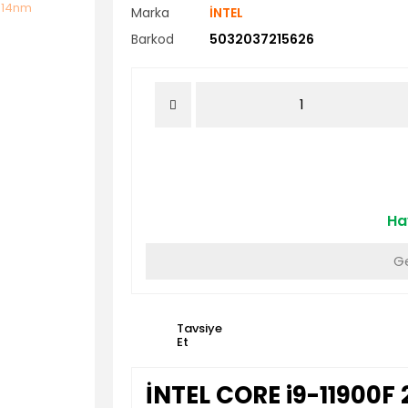
Marka
İNTEL
Barkod
5032037215626
Hav
Ge
Tavsiye
Et
İNTEL CORE i9-11900F