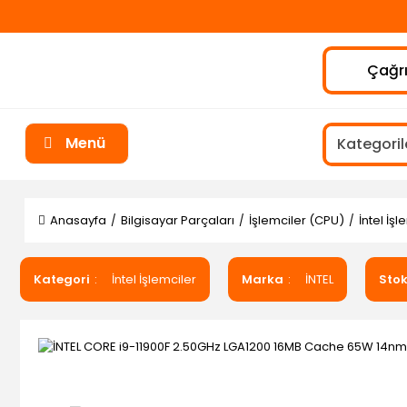
Çağrı
Menü
Anasayfa
Bilgisayar Parçaları
İşlemciler (CPU)
İntel İşl
Kategori
İntel İşlemciler
Marka
İNTEL
Sto