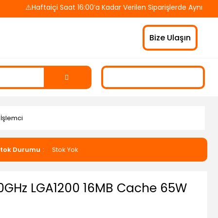
⚠️Haftaiçi Saat 16:00’a Kadar Verilen Siparişlerde Aynı Gün K
Bize Ulaşın
İşlemci
tok Durumu
Stok Yok
.50GHz LGA1200 16MB Cache 65W