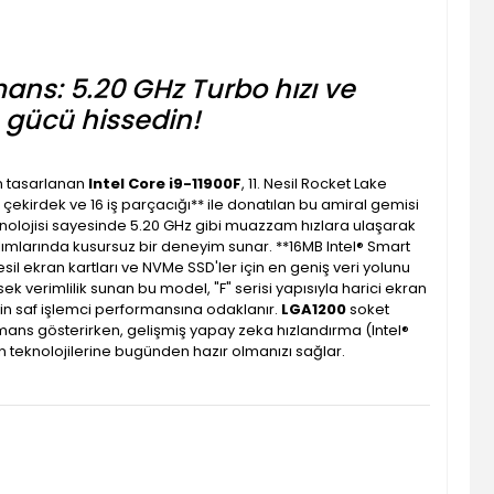
ans: 5.20 GHz Turbo hızı ve
e gücü hissedin!
in tasarlanan
Intel Core i9-11900F
, 11. Nesil Rocket Lake
 çekirdek ve 16 iş parçacığı** ile donatılan bu amiral gemisi
nolojisi sayesinde 5.20 GHz gibi muazzam hızlara ulaşarak
ımlarında kusursuz bir deneyim sunar. **16MB Intel® Smart
sil ekran kartları ve NVMe SSD'ler için en geniş veri yolunu
k verimlilik sunan bu model, "F" serisi yapısıyla harici ekran
 için saf işlemci performansına odaklanır.
LGA1200
soket
rmans gösterirken, gelişmiş yapay zeka hızlandırma (Intel®
n teknolojilerine bugünden hazır olmanızı sağlar.