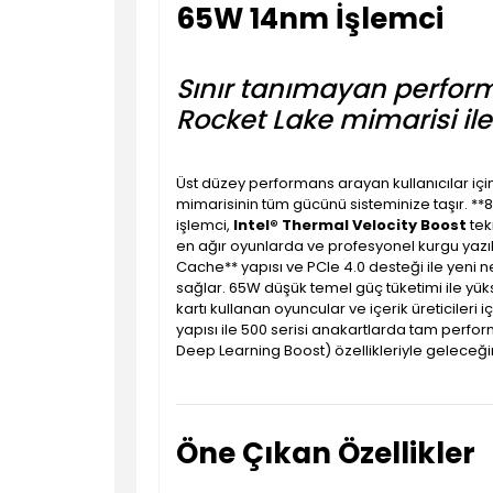
65W 14nm İşlemci
Sınır tanımayan perform
Rocket Lake mimarisi il
Üst düzey performans arayan kullanıcılar iç
mimarisinin tüm gücünü sisteminize taşır. **8
işlemci,
Intel® Thermal Velocity Boost
tek
en ağır oyunlarda ve profesyonel kurgu yazıl
Cache** yapısı ve PCIe 4.0 desteği ile yeni ne
sağlar. 65W düşük temel güç tüketimi ile yükse
kartı kullanan oyuncular ve içerik üreticileri
yapısı ile 500 serisi anakartlarda tam perfo
Deep Learning Boost) özellikleriyle geleceği
Öne Çıkan Özellikler