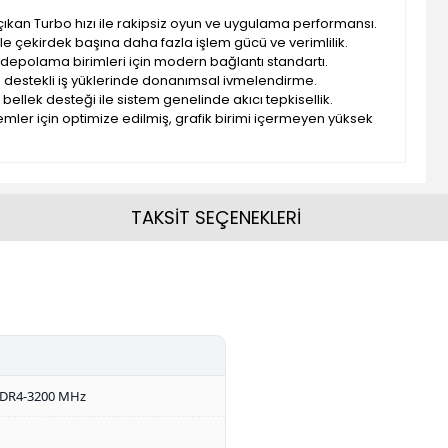
çıkan Turbo hızı ile rakipsiz oyun ve uygulama performansı.
i ile çekirdek başına daha fazla işlem gücü ve verimlilik.
 ve depolama birimleri için modern bağlantı standartı.
 destekli iş yüklerinde donanımsal ivmelendirme.
ı bellek desteği ile sistem genelinde akıcı tepkisellik.
temler için optimize edilmiş, grafik birimi içermeyen yüksek
TAKSİT SEÇENEKLERİ
DR4-3200 MHz