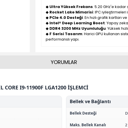
◆
Ultra Yüksek Frekans
: 5.20 GHz'e kadar 
◆
Rocket Lake Mimarisi
: IPC iyileştirmeler
◆
PCIe 4.0 Desteği
: En hızlı grafik kartları
◆
Intel® Deep Learning Boost
: Yapay zeka
◆
DDR4 3200 MHz Uyumluluğu
: Yüksek hızl
◆
F Serisi Tasarım
: Harici GPU kullanan sis
performanslı yapı.
YORUMLAR
L CORE I9-11900F LGA1200 İŞLEMCİ
Bellek ve Bağlantı
Bellek Desteği
D
Maks. Bellek Kanalı
2