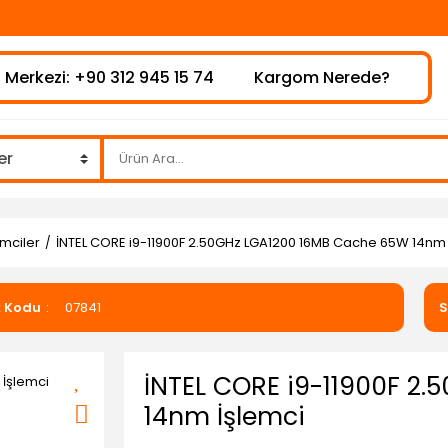
 Merkezi: +90 312 945 15 74
Kargom Nerede?
emciler
İNTEL CORE i9-11900F 2.50GHz LGA1200 16MB Cache 65W 14nm 
k Kodu
07841
S
İNTEL CORE i9-11900F 2
14nm İşlemci