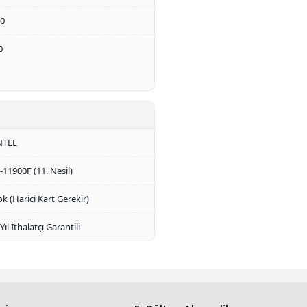
.0
0
NTEL
9-11900F (11. Nesil)
ok (Harici Kart Gerekir)
 Yıl İthalatçı Garantili