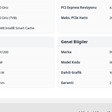
50 GHz
PCI Express Revizyonu
4
0 GHz (TVB)
Maks. PCIe Hattı
2
 MB Intel® Smart Cache
Genel Bilgiler
A1200
Marka
İ
 W
Model Kodu
i
4 W
Dahili Grafik
Y
 nm
Garanti
2