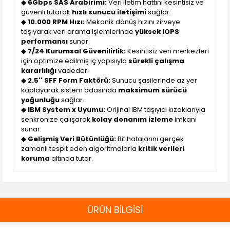
◆
6Gbps SAS Arabirimi:
Veri iletim hattını kesintisiz ve
güvenli tutarak
hızlı sunucu iletişimi
sağlar.
◆
10.000 RPM Hızı:
Mekanik dönüş hızını zirveye
taşıyarak veri arama işlemlerinde
yüksek IOPS
performansı
sunar.
◆
7/24 Kurumsal Güvenilirlik:
Kesintisiz veri merkezleri
için optimize edilmiş iç yapısıyla
sürekli çalışma
kararlılığı
vadeder.
◆
2.5'' SFF Form Faktörü:
Sunucu şasilerinde az yer
kaplayarak sistem odasında
maksimum sürücü
yoğunluğu
sağlar.
◆
IBM System x Uyumu:
Orijinal IBM taşıyıcı kızaklarıyla
senkronize çalışarak
kolay donanım izleme
imkanı
sunar.
◆
Gelişmiş Veri Bütünlüğü:
Bit hatalarını gerçek
zamanlı tespit eden algoritmalarla
kritik verileri
koruma
altında tutar.
ÜRÜN BİLGİSİ