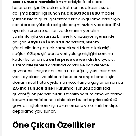
sas sunucu harddisk
mimarisiyle özel olarak
tasarlanmıştır. Depolama katmanında kesintisiz bir
çalışma kararlılığı sunan
huc106030css600
modeli,
yüksek işlem gücü gerektiren kritik uygulamalarınız için
son derece yüksek rastgele erişim hızları vadeder. IBM
uyumlu sürücü tepsileri ve donanım yönetim
yazılımlarıyla kusursuz bir senkronizasyon içerisinde
çalışan
49y6176 ibm hdd
donanımı, sistem
yöneticilerine gerçek zamanlı veri izleme kolaylığı
sağlar. 6Gbps çift portlu veri yolu genişliğini sonuna
kadar kullanan bu
enterprise server disk
altyapısı,
sistem bileşenleri arasında kararlı ve son derece
güvenli bir iletişim hattı oluşturur. Ağır iş yükü altındaki
veri kayıplarını ve aktarım hatalarını engellemek için
donanımsal hata ayıklama motorlarıyla güçlendirilen bu
2.5 inç sunucu diski
, kurumsal sunucu odanızda
güvenliği ön planda tutar. Titreşim sönümleme ve termal
koruma sensörlerine sahip olan bu enterprise sürücü
gövdesi, işletmeniz için uzun ömürlü ve kararlı bir dijital
depolama yolu sunar.
Öne Çıkan Özellikler