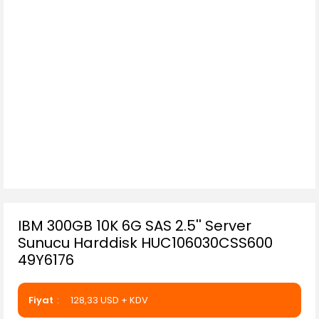
IBM 300GB 10K 6G SAS 2.5'' Server
Sunucu Harddisk HUC106030CSS600
49Y6176
Fiyat
128,33 USD + KDV