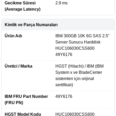
Gecikme Süresi
2.9 ms
(Average Latency)
Kimlik ve Parça Numaraları
Ürün Adı
IBM 300GB 10K 6G SAS 2.5''
Server Sunucu Harddisk
HUC106030CSS600
49Y6176
Üretici / Marka
HGST (Hitachi) / IBM (IBM
System x ve BladeCenter
sistemleri için orijinal
sertifikalı)
IBM FRU Part Number
49Y6176
(FRU PN)
HGST Model Kodu
HUC106030CSS600