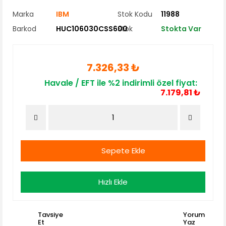
Marka
IBM
Stok Kodu
11988
Barkod
HUC106030CSS600
Stok
Stokta Var
7.326,33 ₺
Havale / EFT ile %2 indirimli özel fiyat:
7.179,81 ₺
Sepete Ekle
Hızlı Ekle
Tavsiye
Yorum
Et
Yaz