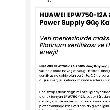
Et
HUAWEI EPW750-12A 
Power Supply Güç K
Veri merkezinizde maksi
Platinum sertifikası ve 
enerji!
HUAWEI EPW750-12A 750W Güç Kaynağı
yükleri altında ihtiyaç duyduğu istikrarlı ene
sertifikasına sahip olan bu ünite, %94'e vara
düşürürken, ısı üretimini minimize ederek su
Hot-swap (sıcak değişim) özelliği sayesin
olanak tanıyan
EPW750-12A
, yedekli (redun
gerilim, kısa devre ve aşırı akım koruma de
platformlarında kritik verilerinizin güvenliği