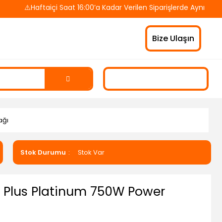
⚠️Haftaiçi Saat 16:00’a Kadar Verilen Siparişlerde Aynı Gün Ka
Bize Ulaşın
ağı
Stok Durumu
Stok Var
 Plus Platinum 750W Power