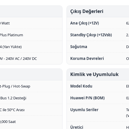
Çıkış Değerleri
0 Watt
Ana Çıkış (+12V)
6
Plus Platinum
Standby Çıkışı (+12Vsb)
2
 (Yarı Yükte)
Soğutma
D
V - 240V AC / 240V DC
Koruma Devreleri
O
Kimlik ve Uyumluluk
t-Plug / Hot-Swap
Model Kodu
E
Bus 1.2 Desteği
Huawei P/N (BOM)
0
C ile 50°C Arası
Uyumlu Seriler
T
(
,000 Saat
Üretici
H