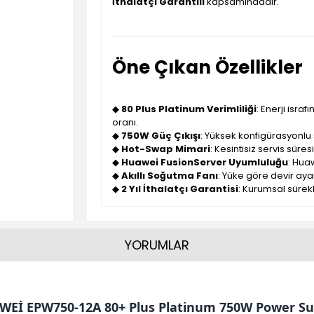
İthalatçı Garantili
kapsamındadır.
Öne Çıkan Özellikler
◆
80 Plus Platinum Verimliliği
: Enerji isra
oranı.
◆
750W Güç Çıkışı
: Yüksek konfigürasyonlu 
◆
Hot-Swap Mimari
: Kesintisiz servis süre
◆
Huawei FusionServer Uyumluluğu
: Huaw
◆
Akıllı Soğutma Fanı
: Yüke göre devir aya
◆
2 Yıl İthalatçı Garantisi
: Kurumsal sürekl
YORUMLAR
WEİ EPW750-12A 80+ Plus Platinum 750W Power Su