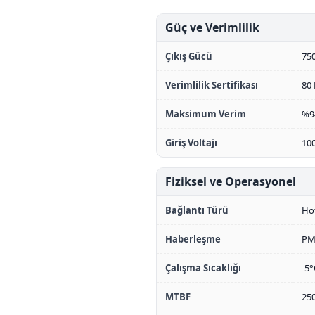
Güç ve Verimlilik
Çıkış Gücü
75
Verimlilik Sertifikası
80 
Maksimum Verim
%94
Giriş Voltajı
100
Fiziksel ve Operasyonel
Bağlantı Türü
Ho
Haberleşme
PM
Çalışma Sıcaklığı
-5°
MTBF
250