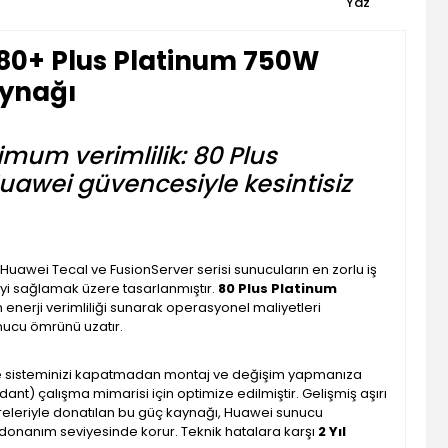
Yaz
80+ Plus Platinum 750W
aynağı
mum verimlilik: 80 Plus
Huawei güvencesiyle kesintisiz
, Huawei Tecal ve FusionServer serisi sunucuların en zorlu iş
rjiyi sağlamak üzere tasarlanmıştır.
80 Plus Platinum
n enerji verimliliği sunarak operasyonel maliyetleri
nucu ömrünü uzatır.
de sisteminizi kapatmadan montaj ve değişim yapmanıza
dant) çalışma mimarisi için optimize edilmiştir. Gelişmiş aşırı
vreleriyle donatılan bu güç kaynağı, Huawei sunucu
ni donanım seviyesinde korur. Teknik hatalara karşı
2 Yıl