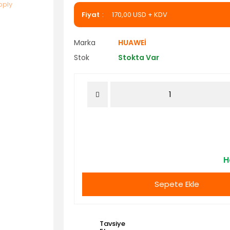
Fiyat
170,00 USD + KDV
Marka
HUAWEİ
Stok
Stokta Var
H
Sepete Ekle
Tavsiye