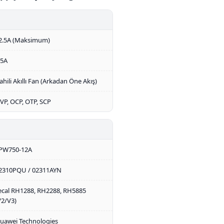
2.5A (Maksimum)
.5A
ahili Akıllı Fan (Arkadan Öne Akış)
VP, OCP, OTP, SCP
PW750-12A
2310PQU / 02311AYN
ecal RH1288, RH2288, RH5885
V2/V3)
uawei Technologies