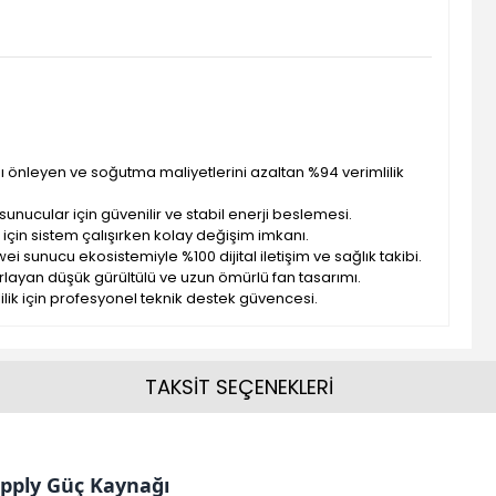
fını önleyen ve soğutma maliyetlerini azaltan %94 verimlilik
sunucular için güvenilir ve stabil enerji beslemesi.
si için sistem çalışırken kolay değişim imkanı.
ei sunucu ekosistemiyle %100 dijital iletişim ve sağlık takibi.
rlayan düşük gürültülü ve uzun ömürlü fan tasarımı.
ilik için profesyonel teknik destek güvencesi.
TAKSİT SEÇENEKLERİ
pply Güç Kaynağı