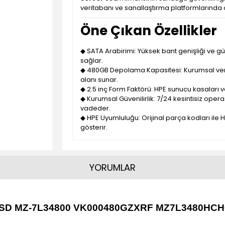
veritabanı ve sanallaştırma platformlarında o
Öne Çıkan Özellikler
◆ SATA Arabirimi: Yüksek bant genişliği ve güv
sağlar.
◆ 480GB Depolama Kapasitesi: Kurumsal veril
alanı sunar.
◆ 2.5 inç Form Faktörü: HPE sunucu kasaları ve
◆ Kurumsal Güvenilirlik: 7/24 kesintisiz oper
vadeder.
◆ HPE Uyumluluğu: Orijinal parça kodları il
gösterir.
YORUMLAR
 SSD MZ-7L34800 VK000480GZXRF MZ7L3480HCH