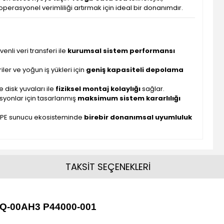
perasyonel verimliliği artırmak için ideal bir donanımdır.
enli veri transferi ile
kurumsal sistem performansı
er ve yoğun iş yükleri için
geniş kapasiteli depolama
 disk yuvaları ile
fiziksel montaj kolaylığı
sağlar.
asyonlar için tasarlanmış
maksimum sistem kararlılığı
e HPE sunucu ekosisteminde
birebir donanımsal uyumluluk
TAKSİT SEÇENEKLERİ
Q-00AH3 P44000-001