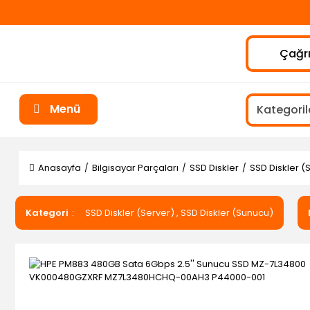
Çağrı
Menü
Anasayfa
Bilgisayar Parçaları
SSD Diskler
SSD Diskler (
Kategori
SSD Diskler (Server)
,
SSD Diskler (Sunucu)