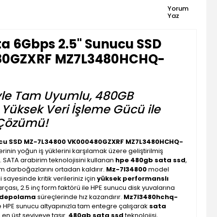
Yorum
Yaz
a 6Gbps 2.5'' Sunucu SSD
80GZXRF MZ7L3480HCHQ-
yle Tam Uyumlu, 480GB
Yüksek Veri İşleme Gücü ile
 Çözümü!
nucu SSD MZ-7L34800 VK000480GZXRF MZ7L3480HCHQ-
rinin yoğun iş yüklerini karşılamak üzere geliştirilmiş
 SATA arabirim teknolojisini kullanan
hpe 480gb sata ssd
,
em darboğazlarını ortadan kaldırır.
Mz-7l34800
model
ayesinde kritik verileriniz için
yüksek performanslı
rçası, 2.5 inç form faktörü ile HPE sunucu disk yuvalarına
i depolama
süreçlerinde hız kazandırır.
Mz7l3480hchq-
e HPE sunucu altyapınızla tam entegre çalışarak
sata
 en üst seviyeye taşır.
480gb sata ssd
teknolojisi,