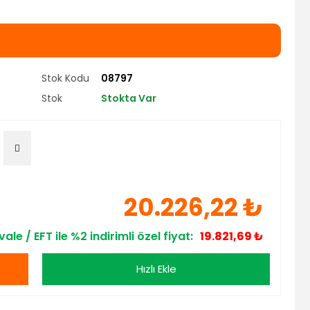
Stok Kodu
08797
Stok
Stokta Var
20.226,22 ₺
ale / EFT ile %2 indirimli özel fiyat:
19.821,69 ₺
Hızlı Ekle