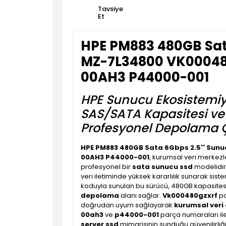
Tavsiye
Et
HPE PM883 480GB Sat
MZ-7L34800 VK0004
00AH3 P44000-001
HPE Sunucu Ekosistemi
SAS/SATA Kapasitesi ve 
Profesyonel Depolama
HPE PM883 480GB Sata 6Gbps 2.5'' Su
00AH3 P44000-001
, kurumsal veri merkezle
profesyonel bir
sata sunucu ssd
modelidir.
veri iletiminde yüksek kararlılık sunarak sist
koduyla sunulan bu sürücü, 480GB kapasitesi s
depolama
alanı sağlar.
Vk000480gzxrf
pa
doğrudan uyum sağlayarak
kurumsal ver
00ah3
ve
p44000-001
parça numaraları il
server ssd
mimarisinin sunduğu güvenilirliği