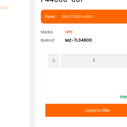
Fiyat
354,17 USD + KDV
Marka
HPE
Barkod
MZ-7L34800
Hav
Sepete Ekle