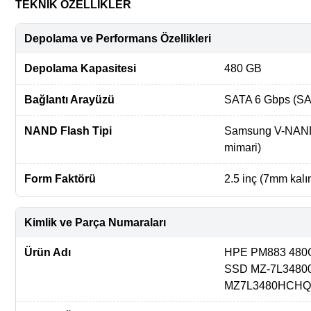
TEKNİK ÖZELLİKLER
Depolama ve Performans Özellikleri
Depolama Kapasitesi
480 GB
Bağlantı Arayüzü
SATA 6 Gbps (SAT
NAND Flash Tipi
Samsung V-NAND 
mimari)
Form Faktörü
2.5 inç (7mm kalın
Kimlik ve Parça Numaraları
Ürün Adı
HPE PM883 480GB
SSD MZ-7L3480
MZ7L3480HCHQ-