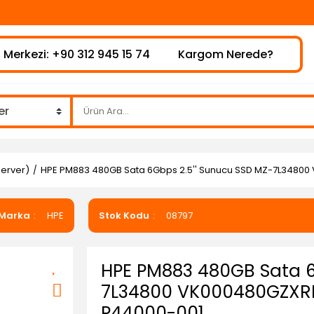
 Merkezi: +90 312 945 15 74
Kargom Nerede?
Server)
HPE PM883 480GB Sata 6Gbps 2.5'' Sunucu SSD MZ-7L348
Marka
HPE
Stok Kodu
08797
HPE PM883 480GB Sata 6
7L34800 VK000480GZXR
P44000-001