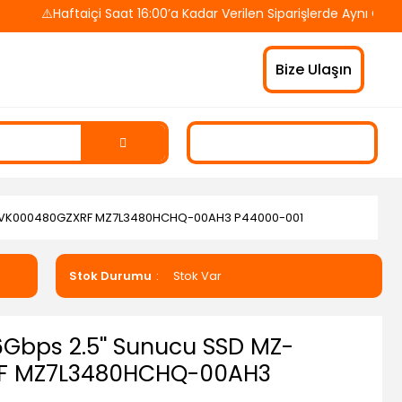
⚠️Haftaiçi Saat 16:00’a Kadar Verilen Siparişlerde Aynı Gün Ka
Bize Ulaşın
00 VK000480GZXRF MZ7L3480HCHQ-00AH3 P44000-001
Stok Durumu
Stok Var
Gbps 2.5'' Sunucu SSD MZ-
F MZ7L3480HCHQ-00AH3