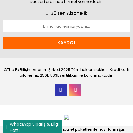
saatleri arasında hizmet vermektedir.
E-Bülten Abonelik
KAYDOL
©The Ex Bilişim Anonim Şirketi 2025 Tüm hakları saklıdır. Kredi kartı
bilgileriniz 256bit SSL sertifikası ile korunmaktadır.
WhatsApp Sipariş & Bilgi
®
IdeaSoft
|
E-ticaret
Akıllı E-Ticaret paketleri ile hazırlanmıştır.
Hattı