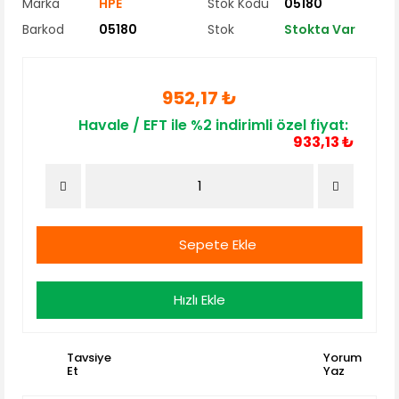
Marka
HPE
Stok Kodu
05180
Barkod
05180
Stok
Stokta Var
952,17 ₺
Havale / EFT ile %2 indirimli özel fiyat:
933,13 ₺
Sepete Ekle
Hızlı Ekle
Tavsiye
Yorum
Et
Yaz