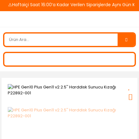
⚠️Haftaiçi Saat 16:00’a Kadar Verilen Siparişlerde Aynı Gün Kar