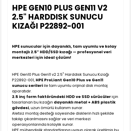
HPE GEN10 PLUS GEN11 V2
2.5" HARDDISK SUNUCU
KIZAĞI P22892-001
HPE sunucular için dayanıklı, tam uyumlu ve kolay
montajlı 2.5” HDD/SSD kızağı — profesyonel veri
merkezleri için ideal çözüm!
HPE Gen10 Plus Gen11 v2 2.5" Harddisk Sunucu Kızağı
P22892-001,
HPE ProLiant Gen10 Plus ve Gen11
sunucu serileri
ile tam uyumlu orijinal disk montaj
aparatıdır.
2.5 inç form faktöründeki HDD ve SSD sürücüler
için
tasarlanan bu kızağın
dayanıklı metal + ABS plastik
gövdesi
, uzun ömürlü kullanım sunar.
Aletsiz montaj desteği sayesinde disklerin hızlı şekilde
takılıp çıkarılmasını sağlar ve veri merkezi
operasyonlarında kolaylık sunar.
HPE mühendislik standartlarına uygun olarak üretilmiş bu