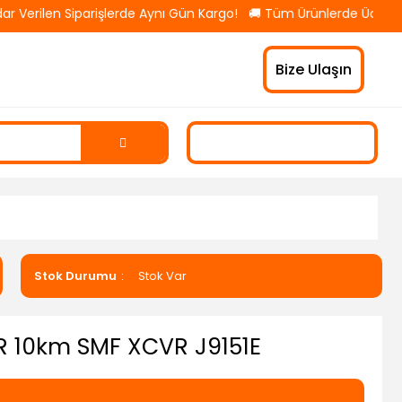
 Verilen Siparişlerde Aynı Gün Kargo! 🚚 Tüm Ürünlerde Ücretsiz
Bize Ulaşın
Stok Durumu
Stok Var
LR 10km SMF XCVR J9151E