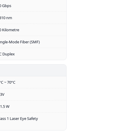
0 Gbps
310 nm
0 Kilometre
ingle-Mode Fiber (SMF)
C Duplex
°C ~ 70°C
.3V
 1.5 W
lass 1 Laser Eye Safety