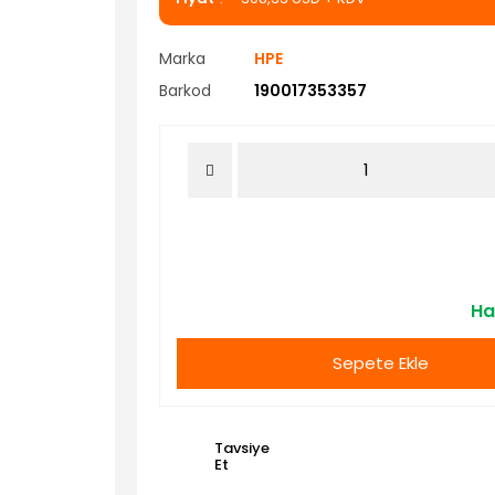
Marka
HPE
Barkod
190017353357
Ha
Sepete Ekle
Tavsiye
Et