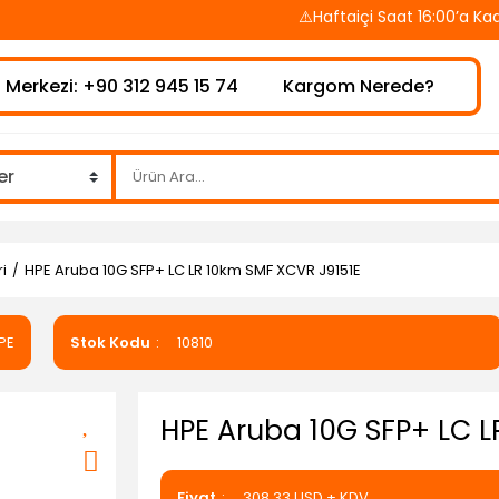
⚠️Haftaiçi Saat 16:00’a Kadar
 Merkezi: +90 312 945 15 74
Kargom Nerede?
i
HPE Aruba 10G SFP+ LC LR 10km SMF XCVR J9151E
PE
Stok Kodu
10810
HPE Aruba 10G SFP+ LC 
Fiyat
308,33 USD + KDV