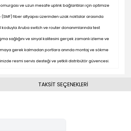
 omurgası ve uzun mesafe uplink bağlantıları için optimize
 (SMF) fiber altyapısı üzerinden uzak noktalar arasında
l koduyla Aruba switch ve router donanımlarında test
şma sağlığını ve sinyal kalitesini gerçek zamanlı izleme ve
atmaya gerek kalmadan portlara anında montaj ve sökme
inizde resmi servis desteği ve yetkili distribütör güvencesi.
TAKSİT SEÇENEKLERİ