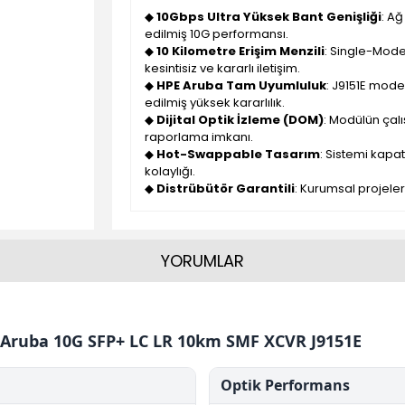
◆
10Gbps Ultra Yüksek Bant Genişliği
: Ağ
edilmiş 10G performansı.
◆
10 Kilometre Erişim Menzili
: Single-Mode
kesintisiz ve kararlı iletişim.
◆
HPE Aruba Tam Uyumluluk
: J9151E mode
edilmiş yüksek kararlılık.
◆
Dijital Optik İzleme (DOM)
: Modülün çalı
raporlama imkanı.
◆
Hot-Swappable Tasarım
: Sistemi kap
kolaylığı.
◆
Distrübütör Garantili
: Kurumsal projeler
YORUMLAR
Aruba 10G SFP+ LC LR 10km SMF XCVR J9151E
Optik Performans