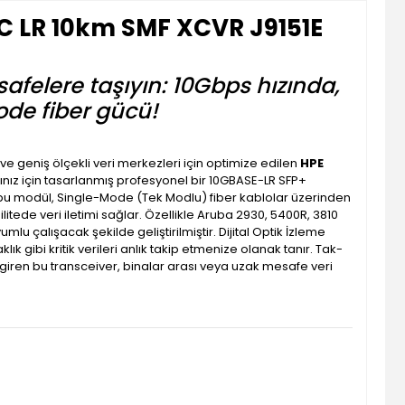
C LR 10km SMF XCVR J9151E
felere taşıyın: 10Gbps hızında,
ode fiber gücü!
ve geniş ölçekli veri merkezleri için optimize edilen
HPE
larınız için tasarlanmış profesyonel bir 10GBASE-LR SFP+
u modül, Single-Mode (Tek Modlu) fiber kablolar üzerinden
itede veri iletimi sağlar. Özellikle Aruba 2930, 5400R, 3810
mlu çalışacak şekilde geliştirilmiştir. Dijital Optik İzleme
k gibi kritik verileri anlık takip etmenize olanak tanır. Tak-
 giren bu transceiver, binalar arası veya uzak mesafe veri