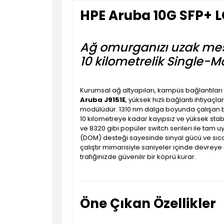
HPE Aruba 10G SFP+ L
Ağ omurganızı uzak mesa
10 kilometrelik Single-M
Kurumsal ağ altyapıları, kampüs bağlantıları 
Aruba J9151E
, yüksek hızlı bağlantı ihtiyaç
modülüdür. 1310 nm dalga boyunda çalışan b
10 kilometreye kadar kayıpsız ve yüksek stabil
ve 8320 gibi popüler switch serileri ile tam uyu
(DOM) desteği sayesinde sinyal gücü ve sıcaklı
çalıştır mimarisiyle saniyeler içinde devreye
trafiğinizde güvenilir bir köprü kurar.
Öne Çıkan Özellikler