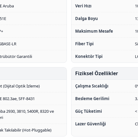
E Aruba
Veri Hızı
1
151E
Dalga Boyu
1
P+
Maksimum Mesafe
1
GBASE-LR
Fiber Tipi
S
trübütör Garantili
Konektör Tipi
L
Fiziksel Özellikler
t (Dijital Optik İzleme)
Çalışma Sıcaklığı
0
E 802.3ae, SFF-8431
Besleme Gerilimi
3
ba 2930, 3810, 5400R, 8320 ve
Güç Tüketimi
<
ri
Lazer Güvenliği
C
ak Takılabilir (Hot-Pluggable)