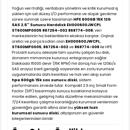
Yoğun veri trafiği, veritabanı yönetimi ve kritik kurumsal iş
yükleri için üst düzey I/O performansı ve düşük gecikme
süresi sunmak üzere tasarlanan
HPE 600GB 15K 12G
SAS 2.5'' Sunucu Harddisk EH000600JWCPL
ST600MP0005 867254-002 868774-008
, veri
merkezlerinin hız beklentilerini eksiksiz karşılar. Orijinal
üretici ve parça kodları olan
EH000600JWCPL
,
ST600MP0005
,
867254-002
ve
868774-008
ile HPE
ProLiant sunucu ailesiyle tam uyumlu çalışan bu disk,
donanım mimarinize kusursuz entegrasyon sağlar.
Dakikada 15000 devir (15K RPM) mil dönüş hızı ve 12Gb/s
SAS arayüz bant genişliği sayesinde en zorlu kurumsal
uygulamalarda dahi kesintisiz ve hızlı veri akışı sunan
hpe 600gb 15k sas sunucu diski
, sistem
performansını zirvede tutar. Kompakt 2.5 inç Small Form
Factor (SFF) tasarımıyla sunucu kızaklarına kolayca
monte edilen, gelişmiş hata düzeltme mekanizmaları ve
7/24 kesintisiz çalışma kararlılığıyla kurumsal verilerinizin
güvenliğini garanti altına alan bu
yüksek hızlı
kurumsal sunucu diski
, altyapınızın en güvenilir
bileşenlerinden biridir.