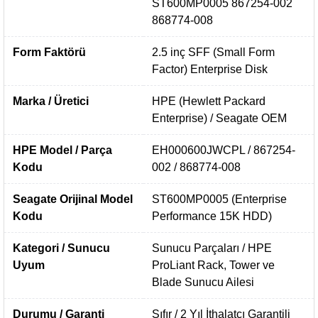
ST600MP0005 867254-002
868774-008
Form Faktörü
2.5 inç SFF (Small Form
Factor) Enterprise Disk
Marka / Üretici
HPE (Hewlett Packard
Enterprise) / Seagate OEM
HPE Model / Parça
EH000600JWCPL / 867254-
Kodu
002 / 868774-008
Seagate Orijinal Model
ST600MP0005 (Enterprise
Kodu
Performance 15K HDD)
Kategori / Sunucu
Sunucu Parçaları / HPE
Uyum
ProLiant Rack, Tower ve
Blade Sunucu Ailesi
Durumu / Garanti
Sıfır / 2 Yıl İthalatçı Garantili