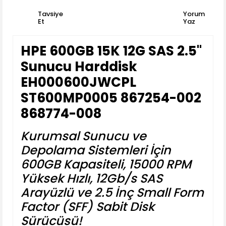
Tavsiye
Yorum
Et
Yaz
HPE 600GB 15K 12G SAS 2.5''
Sunucu Harddisk
EH000600JWCPL
ST600MP0005 867254-002
868774-008
Kurumsal Sunucu ve
Depolama Sistemleri İçin
600GB Kapasiteli, 15000 RPM
Yüksek Hızlı, 12Gb/s SAS
Arayüzlü ve 2.5 İnç Small Form
Factor (SFF) Sabit Disk
Sürücüsü!