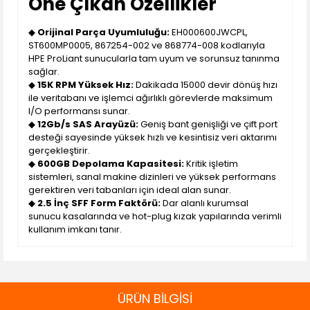
Öne Çıkan Özellikler
◆
Orijinal Parça Uyumluluğu:
EH000600JWCPL,
ST600MP0005, 867254-002 ve 868774-008 kodlarıyla
HPE ProLiant sunucularla tam uyum ve sorunsuz tanınma
sağlar.
◆
15K RPM Yüksek Hız:
Dakikada 15000 devir dönüş hızı
ile veritabanı ve işlemci ağırlıklı görevlerde maksimum
I/O performansı sunar.
◆
12Gb/s SAS Arayüzü:
Geniş bant genişliği ve çift port
desteği sayesinde yüksek hızlı ve kesintisiz veri aktarımı
gerçekleştirir.
◆
600GB Depolama Kapasitesi:
Kritik işletim
sistemleri, sanal makine dizinleri ve yüksek performans
gerektiren veri tabanları için ideal alan sunar.
◆
2.5 İnç SFF Form Faktörü:
Dar alanlı kurumsal
sunucu kasalarında ve hot-plug kızak yapılarında verimli
kullanım imkanı tanır.
ÜRÜN BİLGİSİ