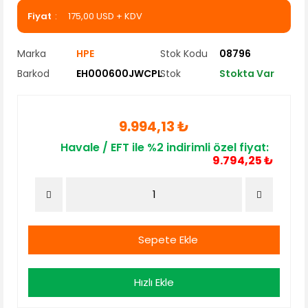
Fiyat
175,00 USD + KDV
Marka
HPE
Stok Kodu
08796
Barkod
EH000600JWCPL
Stok
Stokta Var
9.994,13 ₺
Havale / EFT ile %2 indirimli özel fiyat:
9.794,25 ₺
Sepete Ekle
Hızlı Ekle