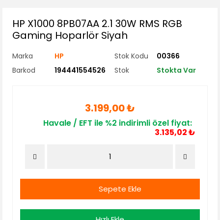
HP X1000 8PB07AA 2.1 30W RMS RGB
Gaming Hoparlör Siyah
Marka
HP
Stok Kodu
00366
Barkod
194441554526
Stok
Stokta Var
3.199,00 ₺
Havale / EFT ile %2 indirimli özel fiyat:
3.135,02 ₺
Sepete Ekle
Hızlı Ekle