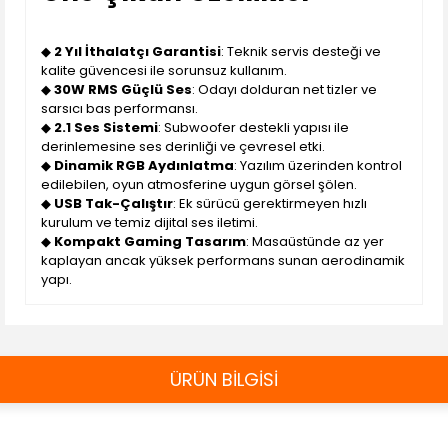
◆
2 Yıl İthalatçı Garantisi
: Teknik servis desteği ve
kalite güvencesi ile sorunsuz kullanım.
◆
30W RMS Güçlü Ses
: Odayı dolduran net tizler ve
sarsıcı bas performansı.
◆
2.1 Ses Sistemi
: Subwoofer destekli yapısı ile
derinlemesine ses derinliği ve çevresel etki.
◆
Dinamik RGB Aydınlatma
: Yazılım üzerinden kontrol
edilebilen, oyun atmosferine uygun görsel şölen.
◆
USB Tak-Çalıştır
: Ek sürücü gerektirmeyen hızlı
kurulum ve temiz dijital ses iletimi.
◆
Kompakt Gaming Tasarım
: Masaüstünde az yer
kaplayan ancak yüksek performans sunan aerodinamik
yapı.
ÜRÜN BİLGİSİ