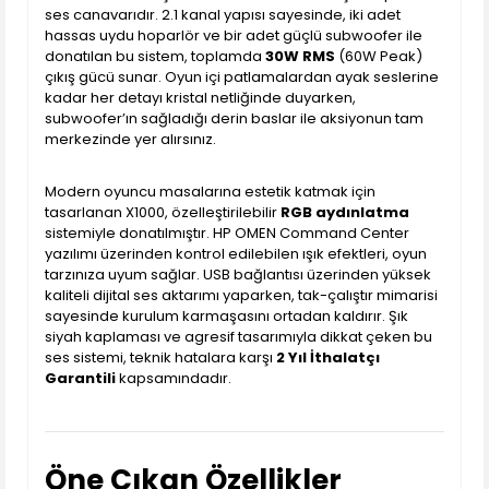
ses canavarıdır. 2.1 kanal yapısı sayesinde, iki adet
hassas uydu hoparlör ve bir adet güçlü subwoofer ile
donatılan bu sistem, toplamda
30W RMS
(60W Peak)
çıkış gücü sunar. Oyun içi patlamalardan ayak seslerine
kadar her detayı kristal netliğinde duyarken,
subwoofer’ın sağladığı derin baslar ile aksiyonun tam
merkezinde yer alırsınız.
Modern oyuncu masalarına estetik katmak için
tasarlanan X1000, özelleştirilebilir
RGB aydınlatma
sistemiyle donatılmıştır. HP OMEN Command Center
yazılımı üzerinden kontrol edilebilen ışık efektleri, oyun
tarzınıza uyum sağlar. USB bağlantısı üzerinden yüksek
kaliteli dijital ses aktarımı yaparken, tak-çalıştır mimarisi
sayesinde kurulum karmaşasını ortadan kaldırır. Şık
siyah kaplaması ve agresif tasarımıyla dikkat çeken bu
ses sistemi, teknik hatalara karşı
2 Yıl İthalatçı
Garantili
kapsamındadır.
Öne Çıkan Özellikler