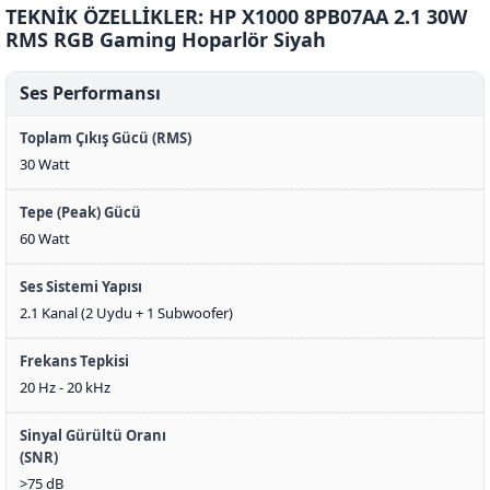
TEKNİK ÖZELLİKLER: HP X1000 8PB07AA 2.1 30W
RMS RGB Gaming Hoparlör Siyah
Ses Performansı
Toplam Çıkış Gücü (RMS)
30 Watt
Tepe (Peak) Gücü
60 Watt
Ses Sistemi Yapısı
2.1 Kanal (2 Uydu + 1 Subwoofer)
Frekans Tepkisi
20 Hz - 20 kHz
Sinyal Gürültü Oranı
(SNR)
>75 dB