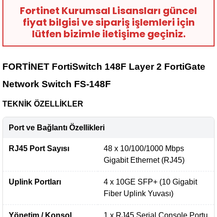
Fortinet Kurumsal Lisansları güncel
fiyat bilgisi ve sipariş işlemleri için
lütfen bizimle iletişime geçiniz.
FORTİNET FortiSwitch 148F Layer 2 FortiGate
Network Switch FS-148F
TEKNİK ÖZELLİKLER
Port ve Bağlantı Özellikleri
RJ45 Port Sayısı
48 x 10/100/1000 Mbps
Gigabit Ethernet (RJ45)
Uplink Portları
4 x 10GE SFP+ (10 Gigabit
Fiber Uplink Yuvası)
Yönetim / Konsol
1 x RJ45 Serial Console Portu