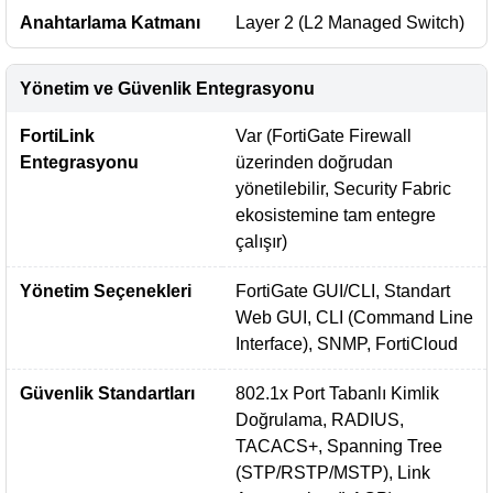
Anahtarlama Katmanı
Layer 2 (L2 Managed Switch)
Yönetim ve Güvenlik Entegrasyonu
FortiLink
Var (FortiGate Firewall
Entegrasyonu
üzerinden doğrudan
yönetilebilir, Security Fabric
ekosistemine tam entegre
çalışır)
Yönetim Seçenekleri
FortiGate GUI/CLI, Standart
Web GUI, CLI (Command Line
Interface), SNMP, FortiCloud
Güvenlik Standartları
802.1x Port Tabanlı Kimlik
Doğrulama, RADIUS,
TACACS+, Spanning Tree
(STP/RSTP/MSTP), Link