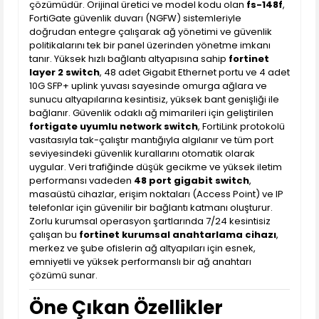
çözümüdür. Orijinal üretici ve model kodu olan
fs-148f
,
FortiGate güvenlik duvarı (NGFW) sistemleriyle
doğrudan entegre çalışarak ağ yönetimi ve güvenlik
politikalarını tek bir panel üzerinden yönetme imkanı
tanır. Yüksek hızlı bağlantı altyapısına sahip
fortinet
layer 2 switch
, 48 adet Gigabit Ethernet portu ve 4 adet
10G SFP+ uplink yuvası sayesinde omurga ağlara ve
sunucu altyapılarına kesintisiz, yüksek bant genişliği ile
bağlanır. Güvenlik odaklı ağ mimarileri için geliştirilen
fortigate uyumlu network switch
, FortiLink protokolü
vasıtasıyla tak-çalıştır mantığıyla algılanır ve tüm port
seviyesindeki güvenlik kurallarını otomatik olarak
uygular. Veri trafiğinde düşük gecikme ve yüksek iletim
performansı vadeden
48 port gigabit switch
,
masaüstü cihazlar, erişim noktaları (Access Point) ve IP
telefonlar için güvenilir bir bağlantı katmanı oluşturur.
Zorlu kurumsal operasyon şartlarında 7/24 kesintisiz
çalışan bu
fortinet kurumsal anahtarlama cihazı
,
merkez ve şube ofislerin ağ altyapıları için esnek,
emniyetli ve yüksek performanslı bir ağ anahtarı
çözümü sunar.
Öne Çıkan Özellikler