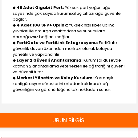
◆
48 Adet Gigabit Port:
Yüksek port yoğunluğu
sayesinde çok sayıda kurumsal uç cihazı ağa güvenle
bağlar.
◆
4 Adet 10G SFP+ Uplink:
Yüksek hızlı fiber uplink
yuvaları ile omurga anahtarlara ve sunuculara
darboğazsız bağlantı sağlar.
◆
FortiGate ve FortiLink Entegrasyonu:
FortiGate
güvenlik duvarı üzerinden merkezi olarak kolayca
yönetilir ve yapılandırılır.
◆
Layer 2 Güvenli Anahtarlama:
Kurumsal düzeyde
katman 2 anahtarlama yetenekleri ile ağ trafiğini güvenli
ve düzenli tutar.
◆
Merkezi Yönetim ve Kolay Kurulum:
Karmaşık
konfigürasyon süreçlerini ortadan kaldırarak ağ
güvenliğini ve görünürlüğünü tek noktadan sunar.
ÜRÜN BİLGİSİ