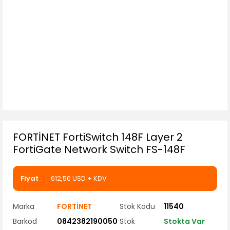
FORTİNET FortiSwitch 148F Layer 2
FortiGate Network Switch FS-148F
Fiyat
612,50 USD + KDV
Marka
FORTİNET
Stok Kodu
11540
Barkod
0842382190050
Stok
Stokta Var