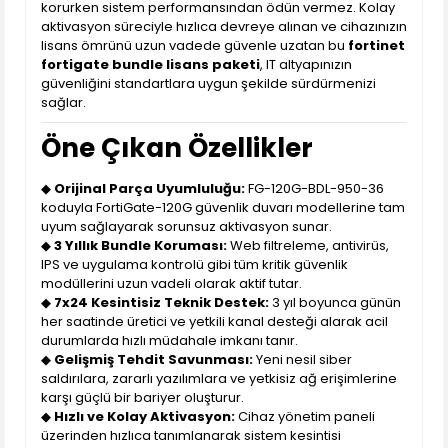
korurken sistem performansından ödün vermez. Kolay
aktivasyon süreciyle hızlıca devreye alınan ve cihazınızın
lisans ömrünü uzun vadede güvenle uzatan bu
fortinet
fortigate bundle lisans paketi
, IT altyapınızın
güvenliğini standartlara uygun şekilde sürdürmenizi
sağlar.
Öne Çıkan Özellikler
◆
Orijinal Parça Uyumluluğu:
FG-120G-BDL-950-36
koduyla FortiGate-120G güvenlik duvarı modellerine tam
uyum sağlayarak sorunsuz aktivasyon sunar.
◆
3 Yıllık Bundle Koruması:
Web filtreleme, antivirüs,
IPS ve uygulama kontrolü gibi tüm kritik güvenlik
modüllerini uzun vadeli olarak aktif tutar.
◆
7x24 Kesintisiz Teknik Destek:
3 yıl boyunca günün
her saatinde üretici ve yetkili kanal desteği alarak acil
durumlarda hızlı müdahale imkanı tanır.
◆
Gelişmiş Tehdit Savunması:
Yeni nesil siber
saldırılara, zararlı yazılımlara ve yetkisiz ağ erişimlerine
karşı güçlü bir bariyer oluşturur.
◆
Hızlı ve Kolay Aktivasyon:
Cihaz yönetim paneli
üzerinden hızlıca tanımlanarak sistem kesintisi