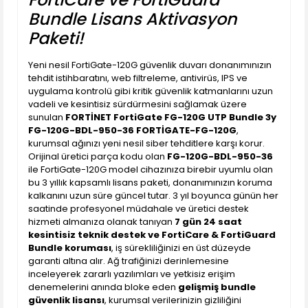
Bundle Lisans Aktivasyon
Paketi!
Yeni nesil FortiGate-120G güvenlik duvarı donanımınızın
tehdit istihbaratını, web filtreleme, antivirüs, IPS ve
uygulama kontrolü gibi kritik güvenlik katmanlarını uzun
vadeli ve kesintisiz sürdürmesini sağlamak üzere
sunulan
FORTİNET FortiGate FG-120G UTP Bundle 3y
FG-120G-BDL-950-36 FORTİGATE-FG-120G
,
kurumsal ağınızı yeni nesil siber tehditlere karşı korur.
Orijinal üretici parça kodu olan
FG-120G-BDL-950-36
ile FortiGate-120G model cihazınıza birebir uyumlu olan
bu 3 yıllık kapsamlı lisans paketi, donanımınızın koruma
kalkanını uzun süre güncel tutar. 3 yıl boyunca günün her
saatinde profesyonel müdahale ve üretici destek
hizmeti almanıza olanak tanıyan
7 gün 24 saat
kesintisiz teknik destek ve FortiCare & FortiGuard
Bundle koruması
, iş sürekliliğinizi en üst düzeyde
garanti altına alır. Ağ trafiğinizi derinlemesine
inceleyerek zararlı yazılımları ve yetkisiz erişim
denemelerini anında bloke eden
gelişmiş bundle
güvenlik lisansı
, kurumsal verilerinizin gizliliğini