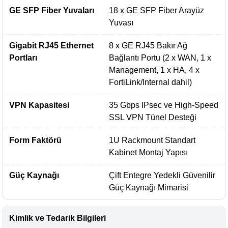
GE SFP Fiber Yuvaları
18 x GE SFP Fiber Arayüz
Yuvası
Gigabit RJ45 Ethernet
8 x GE RJ45 Bakır Ağ
Portları
Bağlantı Portu (2 x WAN, 1 x
Management, 1 x HA, 4 x
FortiLink/Internal dahil)
VPN Kapasitesi
35 Gbps IPsec ve High-Speed
SSL VPN Tünel Desteği
Form Faktörü
1U Rackmount Standart
Kabinet Montaj Yapısı
Güç Kaynağı
Çift Entegre Yedekli Güvenilir
Güç Kaynağı Mimarisi
Kimlik ve Tedarik Bilgileri