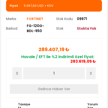
Fiyat
5.067,60 USD + KDV
Marka
FORTİNET
Stok Kodu
09971
FG-120G-
Barkod
Stok
Stokta Yok
BDL-950
289.407,19 ₺
Havale / EFT ile %2 indirimli özel fiyat:
283.619,05 ₺
Gelince Haber Ver
Tavsiye
Yorum
Et
Yaz