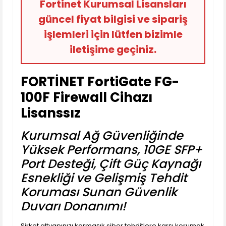
Fortinet Kurumsal Lisansları
güncel fiyat bilgisi ve sipariş
işlemleri için lütfen bizimle
iletişime geçiniz.
FORTİNET FortiGate FG-
100F Firewall Cihazı
Lisanssız
Kurumsal Ağ Güvenliğinde
Yüksek Performans, 10GE SFP+
Port Desteği, Çift Güç Kaynağı
Esnekliği ve Gelişmiş Tehdit
Koruması Sunan Güvenlik
Duvarı Donanımı!
Şirket altyapınızı karmaşık siber tehditlere karşı korumak