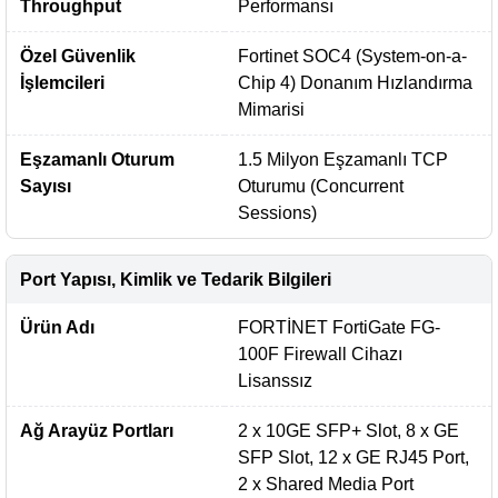
Throughput
Performansı
Özel Güvenlik
Fortinet SOC4 (System-on-a-
İşlemcileri
Chip 4) Donanım Hızlandırma
Mimarisi
Eşzamanlı Oturum
1.5 Milyon Eşzamanlı TCP
Sayısı
Oturumu (Concurrent
Sessions)
Port Yapısı, Kimlik ve Tedarik Bilgileri
Ürün Adı
FORTİNET FortiGate FG-
100F Firewall Cihazı
Lisanssız
Ağ Arayüz Portları
2 x 10GE SFP+ Slot, 8 x GE
SFP Slot, 12 x GE RJ45 Port,
2 x Shared Media Port