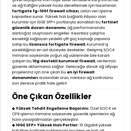
ve ağ trafiğini yüksek hızda denetlemek için tasarlanan
fortigate fg-100f firewall cihazı
, üstün veri işleme
kapasitesi sunar. Yüksek hızlı bağlantı ihtiyacı olan
kurumlar için 10GE SFP+ portlarıyla donatılan bu
fortinet
güvenlik duvarı donanımı
, ağ performansında
darboğaz oluşmasını engeller. Kesintisiz çalışma
esnekliği sağlayan yedekli çift güç kaynağı yapısına
sahip bu
lisanssız fortigate firewall
, kurumsal iş
sürekliliğinizi en üst düzeyde destekler. Gelişmiş SOC4
mimarisi sayesinde yoğun ağ yüklerinde bile kararlı
çalışan bu
10g destekli kurumsal firewall
, verilerinizi
güvenle aktarmanızı sağlar. Geleceğe dönük ağ altyapı
projeleriniz için öne çıkan bu
en iyi firewall
donanımları
arasındaki ürün, merkezi ağ kontrolünü
son derece pratik hale getirir.
Öne Çıkan Özellikler
◆
Yüksek Tehdit Engelleme Başarımı:
Özel SOC4 ve
CP9 işlemci mimarisi sayesinde güvenlik işlemlerini ağ
hızını yavaşlatmadan gerçekleştirir.
◆
10GE SFP+ Yüksek Hızlı Portlar:
10 Gigabit yüksek
hızlı fiber bağlantı noktalarıyla modern ve hızlı ağ