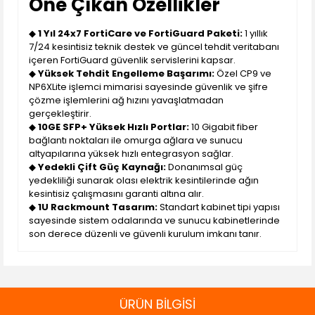
Öne Çıkan Özellikler
◆
1 Yıl 24x7 FortiCare ve FortiGuard Paketi:
1 yıllık
7/24 kesintisiz teknik destek ve güncel tehdit veritabanı
içeren FortiGuard güvenlik servislerini kapsar.
◆
Yüksek Tehdit Engelleme Başarımı:
Özel CP9 ve
NP6XLite işlemci mimarisi sayesinde güvenlik ve şifre
çözme işlemlerini ağ hızını yavaşlatmadan
gerçekleştirir.
◆
10GE SFP+ Yüksek Hızlı Portlar:
10 Gigabit fiber
bağlantı noktaları ile omurga ağlara ve sunucu
altyapılarına yüksek hızlı entegrasyon sağlar.
◆
Yedekli Çift Güç Kaynağı:
Donanımsal güç
yedekliliği sunarak olası elektrik kesintilerinde ağın
kesintisiz çalışmasını garanti altına alır.
◆
1U Rackmount Tasarım:
Standart kabinet tipi yapısı
sayesinde sistem odalarında ve sunucu kabinetlerinde
son derece düzenli ve güvenli kurulum imkanı tanır.
ÜRÜN BİLGİSİ