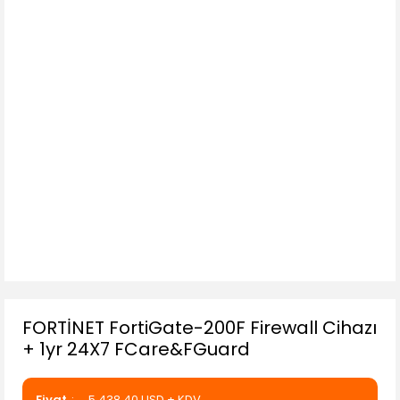
FORTİNET FortiGate-200F Firewall Cihazı
+ 1yr 24X7 FCare&FGuard
Fiyat
5.438,40 USD + KDV