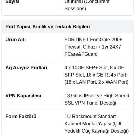
Sayısı
Oturumu (Concurrent
Sessions)
Port Yapısı, Kimlik ve Tedarik Bilgileri
Ürün Adı
FORTİNET FortiGate-200F
Firewall Cihazı + 1yr 24X7
FCare&FGuard
Ağ Arayüz Portları
4 x 10GE SFP+ Slot, 8 x GE
SFP Slot, 18 x GE RJ45 Port
(16 x LAN Port, 2 x WAN Port)
VPN Kapasitesi
13 Gbps IPsec ve High-Speed
SSL VPN Tünel Desteği
Form Faktörü
1U Rackmount Standart
Kabinet Montaj Yapısı (Çift
Yedekli Güç Kaynağı Desteği)