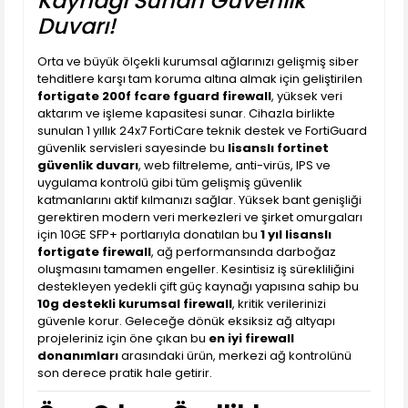
Kaynağı Sunan Güvenlik
Duvarı!
Orta ve büyük ölçekli kurumsal ağlarınızı gelişmiş siber
tehditlere karşı tam koruma altına almak için geliştirilen
fortigate 200f fcare fguard firewall
, yüksek veri
aktarım ve işleme kapasitesi sunar. Cihazla birlikte
sunulan 1 yıllık 24x7 FortiCare teknik destek ve FortiGuard
güvenlik servisleri sayesinde bu
lisanslı fortinet
güvenlik duvarı
, web filtreleme, anti-virüs, IPS ve
uygulama kontrolü gibi tüm gelişmiş güvenlik
katmanlarını aktif kılmanızı sağlar. Yüksek bant genişliği
gerektiren modern veri merkezleri ve şirket omurgaları
için 10GE SFP+ portlarıyla donatılan bu
1 yıl lisanslı
fortigate firewall
, ağ performansında darboğaz
oluşmasını tamamen engeller. Kesintisiz iş sürekliliğini
destekleyen yedekli çift güç kaynağı yapısına sahip bu
10g destekli kurumsal firewall
, kritik verilerinizi
güvenle korur. Geleceğe dönük eksiksiz ağ altyapı
projeleriniz için öne çıkan bu
en iyi firewall
donanımları
arasındaki ürün, merkezi ağ kontrolünü
son derece pratik hale getirir.