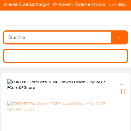
ünlerde Ücretsiz Kargo! 💳 Güvenli Ödeme İmkanı ⭐ Ex Bilişim — T