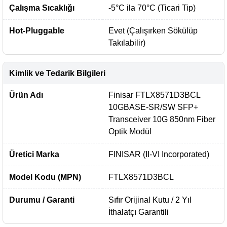
Çalışma Sıcaklığı
-5°C ila 70°C (Ticari Tip)
Hot-Pluggable
Evet (Çalışırken Sökülüp
Takılabilir)
Kimlik ve Tedarik Bilgileri
Ürün Adı
Finisar FTLX8571D3BCL
10GBASE-SR/SW SFP+
Transceiver 10G 850nm Fiber
Optik Modül
Üretici Marka
FINISAR (II-VI Incorporated)
Model Kodu (MPN)
FTLX8571D3BCL
Durumu / Garanti
Sıfır Orijinal Kutu / 2 Yıl
İthalatçı Garantili