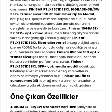
merkezi omurgalarında kesintisiz, düşük gecikmeli veri
akışı sunar.
FINISAR FTLX8571D3BCL 10GBASE-SR/SW
SFP+ Transceiver 10G 850nm Fiber Optik Modül
,
hot-plug tak-çalıştır mimarisi sayesinde sunucu veya
switch sistemlerini kapatmadan anında donanım
genişletme ve esneklik imkanı tanır.
Finisar 10GBASE-
SR SFP+ optik modül
kurumsal fiber ağ altyapılarında
yüksek bant genişliği kararlılığı sağlar.
Finisar
FTLX8571D3BCL fiber alıcı verici
entegre dijital teşhis
izleme (DDM) fonksiyonuyla çalışma sıcaklığı ve sinyal
gücü verilerini anlık raporlar.
Finisar 850nm 10G optik
transceiver
çok modlu fiber optik kablolar üzerinde
hatasız veri iletim performansı sunar.
Finisar
FTLX8571D3BCL SFP+ çok modlu modül
düşük güç
tüketimiyle veri merkezlerinin enerji maliyetlerini
optimize etmeye yardımcı olur.
Finisar 10G fiber
sunucu modülü
lider ağ markalarının anahtarlama
cihazlarıyla yüksek donanımsal uyumluluk gösterir.
Öne Çıkan Özellikler
◆
10GBASE-SR/SW Standart Veri Hızı:
Saniyede 10
Gigabit veri iletim kapasitesi sunarak kurumsal omurga