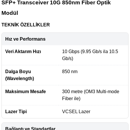
SFP+ Transceiver 10G 850nm Fiber Optik
Modül
TEKNİK ÖZELLİKLER
Hız ve Performans
Veri Aktarım Hızı
10 Gbps (9.95 Gb/s ila 10.5
Gb/s)
Dalga Boyu
850 nm
(Wavelength)
Maksimum Mesafe
300 metre (OM3 Multi-mode
Fiber ile)
Lazer Tipi
VCSEL Lazer
Bağlantı ve Standartlar