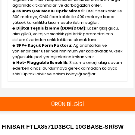
ağlarındaki tıkanmaları ve darboğazları önler.
◆
850nm Çok Modlu Optik Mimari:
OM3 fiber kablo ile
300 metreye, OM4 fiber kablo ile 400 metreye kadar
yüksek kararlılıkta kısa mesafe iletimi sağlar.
◆
Dijital Teşhis İzleme (DDM/DOM):
Lazer çıkış gücü,
alıcı gücü, voltaj ve sıcaklık gibi kritik parametrelerin
sistem üzerinden anlık takibine olanak tanır.
◆
SFP+ Küçük Form Faktörü:
Ağ anahtarları ve
yönlendiriciler üzerinde minimum yer kaplayarak yüksek
yoğunluklu port yerleşimlerine imkan verir.
◆
Hot-Pluggable Esneklik:
Sisteme enerji akışı devam
ederken cihazı durdurmaya gerek kalmadan kolayca
sökülüp takılabilir ve bakım kolaylığı sağlar.
ÜRÜN BİLGİSİ
FINISAR FTLX8571D3BCL 10GBASE-SR/SW