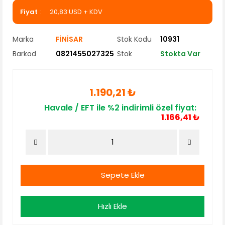
Fiyat
20,83 USD + KDV
Marka
FİNİSAR
Stok Kodu
10931
Barkod
0821455027325
Stok
Stokta Var
1.190,21 ₺
Havale / EFT ile %2 indirimli özel fiyat:
1.166,41 ₺
Sepete Ekle
Hızlı Ekle