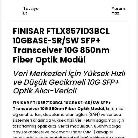
Tavsiye
Yorum
Et
Yaz
FINISAR FTLX8571D3BCL
10GBASE-SR/SW SFP+
Transceiver 10G 850nm
Fiber Optik Modül
Veri Merkezleri İçin Yüksek Hızlı
ve Düşük Gecikmeli 10G SFP+
Optik Alıcı-Verici!
FINISAR FTLX8571D3BCL 10GBASE-SR/SW SFP+
Transceiver 10G 850nm Fiber Optik Modül
, kurumsal
ağ anahtarları, depolama alan ağları (SAN) ve sunucu
sistemleri arasında yüksek hızlı veri iletimi sağlamak için
tasarlanmış optik alıcı-verici modülüdür. 850nm dalga
boyu teknolojisi ve çok modlu fiber (MMF) altyapısı
sayesinde, kısa mesafeli yerel ağ bağlantılarında ve veri