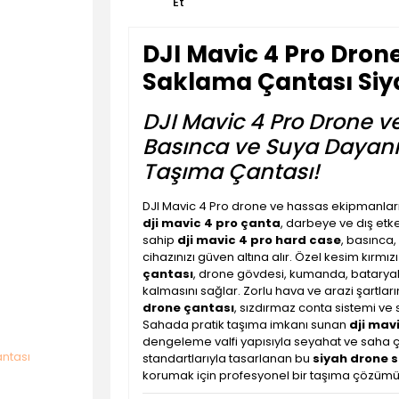
Et
DJI Mavic 4 Pro Dron
Saklama Çantası Siy
DJI Mavic 4 Pro Drone ve
Basınca ve Suya Dayanık
Taşıma Çantası!
DJI Mavic 4 Pro drone ve hassas ekipmanlarını
dji mavic 4 pro çanta
, darbeye ve dış etk
sahip
dji mavic 4 pro hard case
, basınca
cihazınızı güven altına alır. Özel kesim kırmı
çantası
, drone gövdesi, kumanda, bataryal
kalmasını sağlar. Zorlu hava ve arazi şart
drone çantası
, sızdırmaz conta sistemi ve 
Sahada pratik taşıma imkanı sunan
dji mav
dengeleme valfi yapısıyla seyahat ve saha ç
standartlarıyla tasarlanan bu
siyah drone 
korumak için profesyonel bir taşıma çözüm