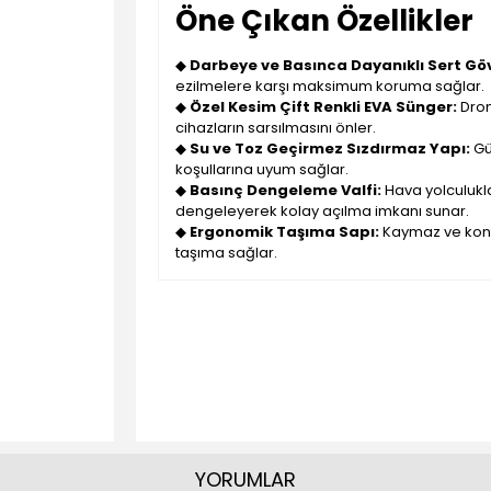
Öne Çıkan Özellikler
◆
Darbeye ve Basınca Dayanıklı Sert Gö
ezilmelere karşı maksimum koruma sağlar.
◆
Özel Kesim Çift Renkli EVA Sünger:
Dron
cihazların sarsılmasını önler.
◆
Su ve Toz Geçirmez Sızdırmaz Yapı:
Gü
koşullarına uyum sağlar.
◆
Basınç Dengeleme Valfi:
Hava yolculukla
dengeleyerek kolay açılma imkanı sunar.
◆
Ergonomik Taşıma Sapı:
Kaymaz ve konf
taşıma sağlar.
YORUMLAR