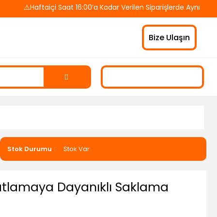
⚠️Haftaiçi Saat 16:00’a Kadar Verilen Siparişlerde Aynı Gün Ka
Bize Ulaşın
Stok Durumu
Stok Var
Patlamaya Dayanıklı Saklama