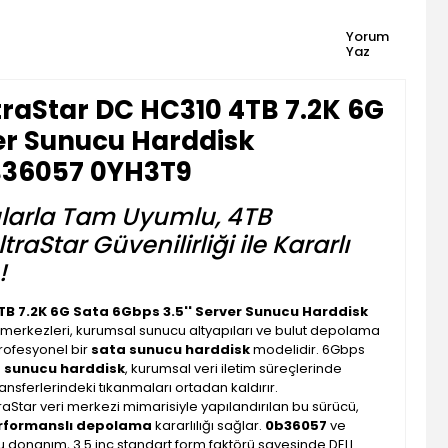
Yorum
Yaz
traStar DC HC310 4TB 7.2K 6G
ver Sunucu Harddisk
36057 0YH3T9
larla Tam Uyumlu, 4TB
aStar Güvenilirliği ile Kararlı
!
TB 7.2K 6G Sata 6Gbps 3.5'' Server Sunucu Harddisk
i merkezleri, kurumsal sunucu altyapıları ve bulut depolama
profesyonel bir
sata sunucu harddisk
modelidir. 6Gbps
b sunucu harddisk
, kurumsal veri iletim süreçlerinde
ransferlerindeki tıkanmaları ortadan kaldırır.
aStar veri merkezi mimarisiyle yapılandırılan bu sürücü,
rformanslı depolama
kararlılığı sağlar.
0b36057
ve
bu donanım, 3.5 inç standart form faktörü sayesinde DELL