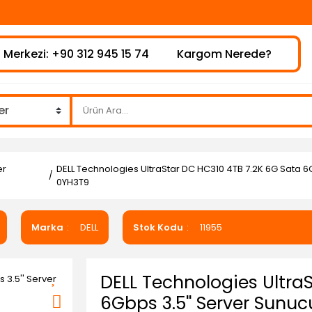
 Merkezi: +90 312 945 15 74
Kargom Nerede?
er
DELL Technologies UltraStar DC HC310 4TB 7.2K 6G Sata 
0YH3T9
Marka
DELL
Stok Kodu
11955
DELL Technologies Ultra
6Gbps 3.5'' Server Sun