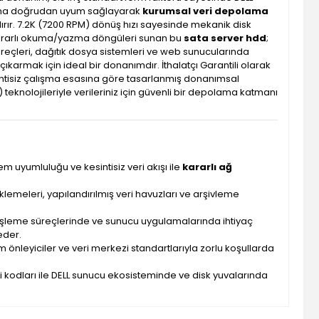
rına doğrudan uyum sağlayarak
kurumsal veri depolama
rır. 7.2K (7200 RPM) dönüş hızı sayesinde mekanik disk
e kararlı okuma/yazma döngüleri sunan bu
sata server hdd
;
eçleri, dağıtık dosya sistemleri ve web sunucularında
karmak için ideal bir donanımdır. İthalatçı Garantili olarak
sintisiz çalışma esasına göre tasarlanmış donanımsal
 teknolojileriyle verileriniz için güvenli bir depolama katmanı
 uyumluluğu ve kesintisiz veri akışı ile
kararlı ağ
emeleri, yapılandırılmış veri havuzları ve arşivleme
ri işleme süreçlerinde ve sunucu uygulamalarında ihtiyaç
der.
m önleyiciler ve veri merkezi standartlarıyla zorlu koşullarda
i kodları ile DELL sunucu ekosisteminde ve disk yuvalarında