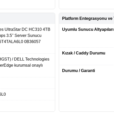
Platform Entegrasyonu ve 
es UltraStar DC HC310 4TB
Uyumlu Sunucu Altyapıları
ps 3.5'' Server Sunucu
6T4TALA6L0 0B36057
Kızak / Caddy Durumu
(HGST) / DELL Technologies
werEdge kurumsal onaylı
Durumu / Garanti
6L0