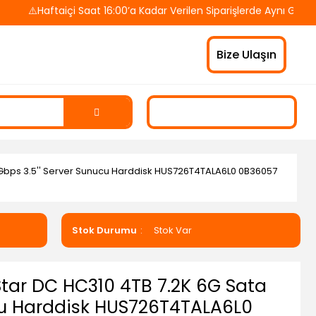
⚠️Haftaiçi Saat 16:00’a Kadar Verilen Siparişlerde Aynı Gün Kar
Bize Ulaşın
6Gbps 3.5'' Server Sunucu Harddisk HUS726T4TALA6L0 0B36057
Stok Durumu
Stok Var
Star DC HC310 4TB 7.2K 6G Sata
ucu Harddisk HUS726T4TALA6L0