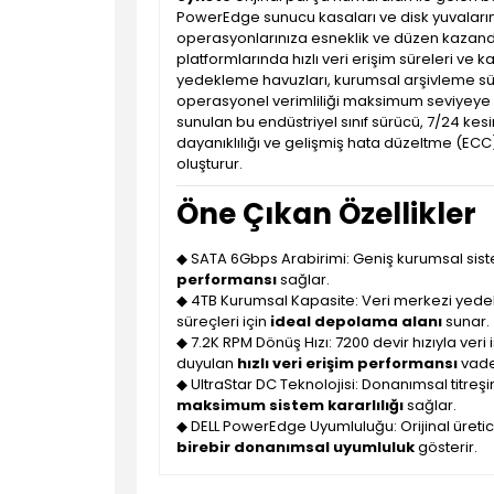
PowerEdge sunucu kasaları ve disk yuvala
operasyonlarınıza esneklik ve düzen kazandı
platformlarında hızlı veri erişim süreleri v
yedekleme havuzları, kurumsal arşivleme sür
operasyonel verimliliği maksimum seviyeye çı
sunulan bu endüstriyel sınıf sürücü, 7/24 ke
dayanıklılığı ve gelişmiş hata düzeltme (ECC)
oluşturur.
Öne Çıkan Özellikler
◆ SATA 6Gbps Arabirimi: Geniş kurumsal sistem
performansı
sağlar.
◆ 4TB Kurumsal Kapasite: Veri merkezi yedekl
süreçleri için
ideal depolama alanı
sunar.
◆ 7.2K RPM Dönüş Hızı: 7200 devir hızıyla ve
duyulan
hızlı veri erişim performansı
vade
◆ UltraStar DC Teknolojisi: Donanımsal titreşi
maksimum sistem kararlılığı
sağlar.
◆ DELL PowerEdge Uyumluluğu: Orijinal üretic
birebir donanımsal uyumluluk
gösterir.