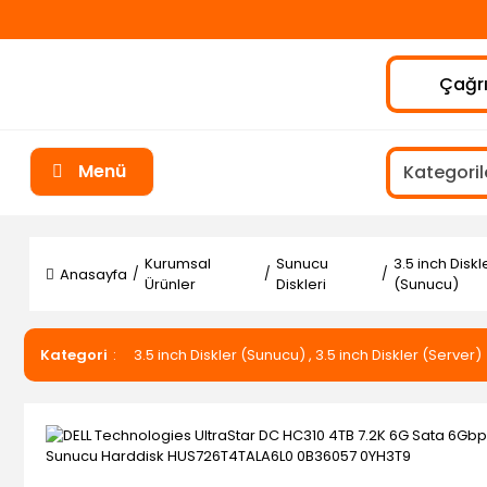
Çağrı
Menü
Kurumsal
Sunucu
3.5 inch Diskl
Anasayfa
Ürünler
Diskleri
(Sunucu)
Kategori
3.5 inch Diskler (Sunucu)
,
3.5 inch Diskler (Server)