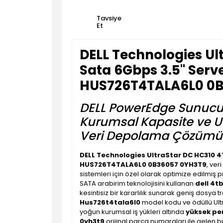
Tavsiye
Et
DELL Technologies Ul
Sata 6Gbps 3.5'' Ser
HUS726T4TALA6L0 0B
DELL PowerEdge Sunucu
Kurumsal Kapasite ve Ultr
Veri Depolama Çözümü
DELL Technologies UltraStar DC HC310 4
HUS726T4TALA6L0 0B36057 0YH3T9
, ver
sistemleri için özel olarak optimize edilmiş 
SATA arabirim teknolojisini kullanan
dell 4t
kesintisiz bir kararlılık sunarak geniş dosya t
Hus726t4tala6l0
model kodu ve ödüllü Ultr
yoğun kurumsal iş yükleri altında
yüksek pe
0yh3t9
orijinal parça numaraları ile gelen 