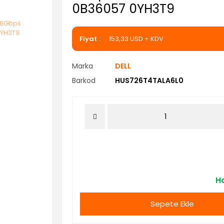
0B36057 0YH3T9
Fiyat
153,33 USD + KDV
Marka
DELL
Barkod
HUS726T4TALA6L0
Ha
Sepete Ekle