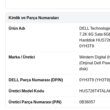
Kimlik ve Parça Numaraları
Ürün Adı
DELL Technologi
7.2K 6G Sata 6Gb
Harddisk HUS72
0YH3T9
Marka / Üretici
Western Digital 
(Orijinal Dell Po
disk)
DELL Parça Numarası (DP/N)
0YH3T9 (YH3T9)
Üretici Model Kodu
HUS726T4TALA
Üretici Parça Numarası (P/N)
0B36057