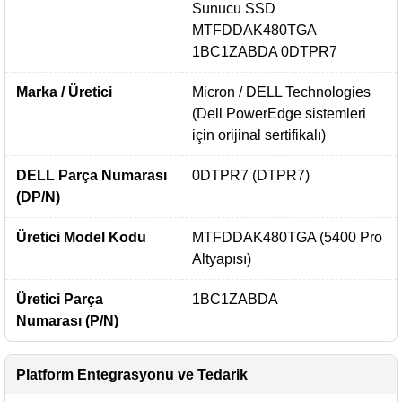
Sunucu SSD
MTFDDAK480TGA
1BC1ZABDA 0DTPR7
Marka / Üretici
Micron / DELL Technologies
(Dell PowerEdge sistemleri
için orijinal sertifikalı)
DELL Parça Numarası
0DTPR7 (DTPR7)
(DP/N)
Üretici Model Kodu
MTFDDAK480TGA (5400 Pro
Altyapısı)
Üretici Parça
1BC1ZABDA
Numarası (P/N)
Platform Entegrasyonu ve Tedarik