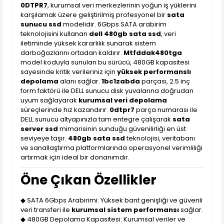
0DTPR7
, kurumsal veri merkezlerinin yoğun iş yüklerini
karşılamak üzere geliştirilmiş profesyonel bir
sata
sunucu ssd
modelidir. 6Gbps SATA arabirim
teknolojisini kullanan
dell 480gb sata ssd
, veri
iletiminde yüksek kararlılık sunarak sistem
darboğazlarını ortadan kaldırır.
Mtfddak480tga
model koduyla sunulan bu sürücü, 480GB kapasitesi
sayesinde kritik verileriniz için
yüksek performanslı
depolama
alanı sağlar.
1bc1zabda
parçası, 2.5 inç
form faktörü ile DELL sunucu disk yuvalarına doğrudan
uyum sağlayarak
kurumsal veri depolama
süreçlerinde hız kazandırır.
0dtpr7
parça numarası ile
DELL sunucu altyapınızla tam entegre çalışarak
sata
server ssd
mimarisinin sunduğu güvenilirliği en üst
seviyeye taşır.
480gb sata ssd
teknolojisi, veritabanı
ve sanallaştırma platformlarında operasyonel verimliliği
artırmak için ideal bir donanımdır.
Öne Çıkan Özellikler
◆ SATA 6Gbps Arabirimi: Yüksek bant genişliği ve güvenli
veri transferi ile
kurumsal sistem performansı
sağlar.
◆ 480GB Depolama Kapasitesi: Kurumsal veriler ve