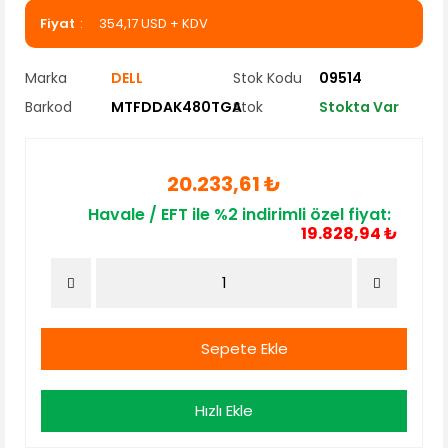
Fiyat
354,17 USD + KDV
Marka
DELL
Stok Kodu
09514
Barkod
MTFDDAK480TGA
Stok
Stokta Var
20.233,61 ₺
Havale / EFT ile %2 indirimli özel fiyat:
19.828,94 ₺
Sepete Ekle
Hızlı Ekle