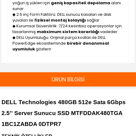
yoğun iş yükleri için
geniş kapasiteli depolama
alanı
sunar.
◆ 2.5 inç Form Faktörü: DELL sunucu kasaları ve disk
yuvaları ile
fiziksel montaj kolaylığı
sağlar.
◆ Kurumsal Güvenilirlik: 7/24 kesintisiz operasyonlar için
tasarlanmış
maksimum sistem kararlılığı
vadeder.
◆ DELL Uyumluluğu: Orijinal parça kodları ile DELL
PowerEdge ekosisteminde
birebir donanımsal
uyumluluk
gösterir.
ÜRÜN BİLGİSİ
DELL Technologies 480GB 512e Sata 6Gbps
2.5'' Server Sunucu SSD MTFDDAK480TGA
1BC1ZABDA 0DTPR7