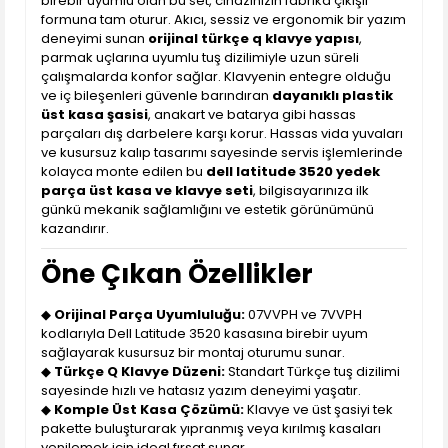
birebir uyumlu olan bu set, cihazınızın fabrika çıkışlı
formuna tam oturur. Akıcı, sessiz ve ergonomik bir yazım
deneyimi sunan
orijinal türkçe q klavye yapısı
,
parmak uçlarına uyumlu tuş dizilimiyle uzun süreli
çalışmalarda konfor sağlar. Klavyenin entegre olduğu
ve iç bileşenleri güvenle barındıran
dayanıklı plastik
üst kasa şasisi
, anakart ve batarya gibi hassas
parçaları dış darbelere karşı korur. Hassas vida yuvaları
ve kusursuz kalıp tasarımı sayesinde servis işlemlerinde
kolayca monte edilen bu
dell latitude 3520 yedek
parça üst kasa ve klavye seti
, bilgisayarınıza ilk
günkü mekanik sağlamlığını ve estetik görünümünü
kazandırır.
Öne Çıkan Özellikler
◆
Orijinal Parça Uyumluluğu:
07VVPH ve 7VVPH
kodlarıyla Dell Latitude 3520 kasasına birebir uyum
sağlayarak kusursuz bir montaj oturumu sunar.
◆
Türkçe Q Klavye Düzeni:
Standart Türkçe tuş dizilimi
sayesinde hızlı ve hatasız yazım deneyimi yaşatır.
◆
Komple Üst Kasa Çözümü:
Klavye ve üst şasiyi tek
pakette buluşturarak yıpranmış veya kırılmış kasaları
yenilemek için ideal fırsat sunar.