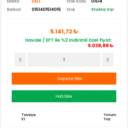
Marka
DELL
Stok Kodu
01514
Barkod
0151401514015
Stok
Stokta Var
5.141,72 ₺
Havale / EFT ile %2 indirimli özel fiyat:
5.038,88 ₺
Sepete Ekle
Hızlı Ekle
Tavsiye
Yorum
Et
Yaz