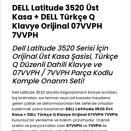
DELL Latitude 3520 Üst
Kasa + DELL Türkçe Q
Klavye Orijinal 07VVPH
7VVPH
Dell Latitude 3520 Serisi İçin
Orijinal Üst Kasa Şasisi, Türkçe
Q Düzenli Dahili Klavye ve
07VVPH / 7VVPH Parça Kodlu
Komple Onarım Seti!
Dell Latitude 3520 dizüstü bilgisayarların klavye arızaları,
tuş kırılmaları, sıvı teması veya üst kasada meydana
gelen çatlak ve deformasyonları tek seferde ortadan
kaldırmak üzere tasarlanan
DELL Latitude 3520 Üst
Kasa + DELL Türkçe Q Klavye Orijinal 07VVPH 7VVPH
,
kusursuz bir yenileme ve bakım çözümüdür. Orijinal
üretici ve parça kodları olan
07VVPH
ve
7VVPH
ile