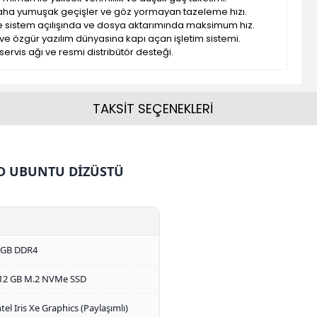
 daha yumuşak geçişler ve göz yormayan tazeleme hızı.
e sistem açılışında ve dosya aktarımında maksimum hız.
lı ve özgür yazılım dünyasına kapı açan işletim sistemi.
li servis ağı ve resmi distribütör desteği.
TAKSİT SEÇENEKLERİ
FHD UBUNTU DİZÜSTÜ
 GB DDR4
12 GB M.2 NVMe SSD
ntel Iris Xe Graphics (Paylaşımlı)