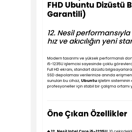
FHD Ubuntu Dizüstü B
Garantili)
12. Nesil performansıyla
hız ve akıcılığın yeni sta
Modern tasarımı ve yüksek performanslı do
i5-1235U işlemcisi sayesinde çoklu görevler
Full HD ekranı, standart dizüstü bilgisayarla
SSD depolaması verilerinize anında erişmen
sunulan bu cihaz,
Ubuntu
işletim sisteminin 
profesyoneller için stabil bir çalışma ortamı y
Öne Çıkan Özellikler
◆
12. Nesil Intel Core i5-1235U
: 10 çekirdek