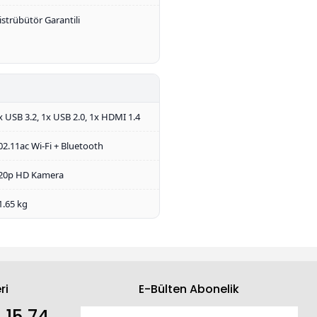
istrübütör Garantili
x USB 3.2, 1x USB 2.0, 1x HDMI 1.4
02.11ac Wi-Fi + Bluetooth
20p HD Kamera
1.65 kg
ri
E-Bülten Abonelik
 15 74