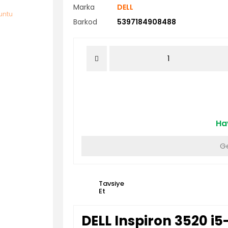
Marka
DELL
Barkod
5397184908488
Hav
Ge
Tavsiye
Et
DELL Inspiron 3520 i5