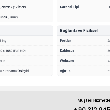
Çekirdek (12 İzlek)
Garanti Tipi
D
untu (Linux)
Bağlantı ve Fiziksel
6 inç
Portlar
2
0 x 1080 (Full HD)
Kablosuz
8
0 Hz
Webcam
7
 / Parlama Önleyici
Ağırlık
~
Müşteri Hizmetle
+90 312 945