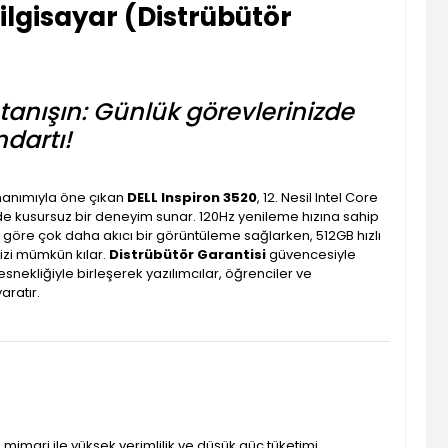
ilgisayar (Distrübütör
 tanışın: Günlük görevlerinizde
ndartı!
nanımıyla öne çıkan
DELL Inspiron 3520
, 12. Nesil Intel Core
de kusursuz bir deneyim sunar. 120Hz yenileme hızına sahip
ra göre çok daha akıcı bir görüntüleme sağlarken, 512GB hızlı
izi mümkün kılar.
Distrübütör Garantisi
güvencesiyle
esnekliğiyle birleşerek yazılımcılar, öğrenciler ve
aratır.
li mimari ile yüksek verimlilik ve düşük güç tüketimi.