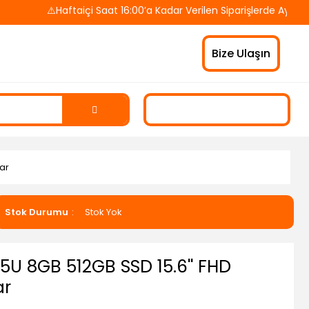
⚠️Haftaiçi Saat 16:00’a Kadar Verilen Siparişlerde Aynı Gü
Bize Ulaşın
yar
Stok Durumu
Stok Yok
35U 8GB 512GB SSD 15.6'' FHD
ar