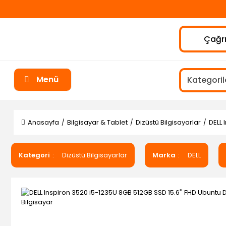
Çağrı
Menü
Anasayfa
Bilgisayar & Tablet
Dizüstü Bilgisayarlar
DELL 
Kategori
Dizüstü Bilgisayarlar
Marka
DELL