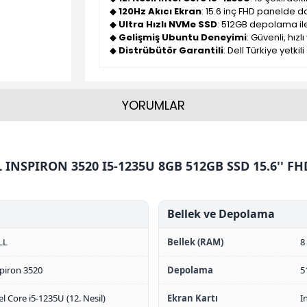
◆
120Hz Akıcı Ekran
: 15.6 inç FHD panelde
◆
Ultra Hızlı NVMe SSD
: 512GB depolama il
◆
Gelişmiş Ubuntu Deneyimi
: Güvenli, hız
◆
Distrübütör Garantili
: Dell Türkiye yetki
YORUMLAR
L INSPIRON 3520 I5-1235U 8GB 512GB SSD 15.6'' 
Bellek ve Depolama
LL
Bellek (RAM)
8
piron 3520
Depolama
5
el Core i5-1235U (12. Nesil)
Ekran Kartı
I