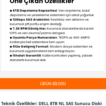
Öne Çıkan Özellikler
◆
8TB Depolama Kapasitesi
: Veri arşivleme, bulut
depolama ve yedekleme sistemleri için ideal yoğunluk.
◆
12Gbps SAS Arabirimi
: Kesintisiz veri aktarımı ve
kurumsal çift portlu erişim desteği.
◆
7.2K RPM Dönüş Hızı
: Kurumsal standartlarda kararlı
IOPS ve veri okuma/yazma dengesi.
◆
Uyumlu Parça Numaraları
: 7KDP0 ve 400-AMPG
kodlarıyla Dell sistemlere tam uyum.
◆
512e Gelişmiş Format
: Modern dosya sistemleri ve
kurumsal uygulamalarla tam entegrasyon.
◆
İthalat Garantili
: Kalite kontrolleri yapılmış, yüksek
standartlı kurumsal disk.
ÜRÜN BİLGİSİ
Teknik Özellikler: DELL 8TB NL SAS Sunucu Diski