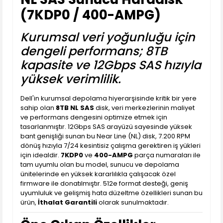
(7KDP0 / 400-AMPG)
Kurumsal veri yoğunluğu için
dengeli performans; 8TB
kapasite ve 12Gbps SAS hızıyla
yüksek verimlilik.
Dell'in kurumsal depolama hiyerarşisinde kritik bir yere
sahip olan
8TB NL SAS
disk, veri merkezlerinin maliyet
ve performans dengesini optimize etmek için
tasarlanmıştır. 12Gbps SAS arayüzü sayesinde yüksek
bant genişliği sunan bu Near Line (NL) disk, 7.200 RPM
dönüş hızıyla 7/24 kesintisiz çalışma gerektiren iş yükleri
için idealdir.
7KDP0
ve
400-AMPG
parça numaraları ile
tam uyumlu olan bu model, sunucu ve depolama
ünitelerinde en yüksek kararlılıkla çalışacak özel
firmware ile donatılmıştır. 512e format desteği, geniş
uyumluluk ve gelişmiş hata düzeltme özellikleri sunan bu
ürün,
İthalat Garantili
olarak sunulmaktadır.