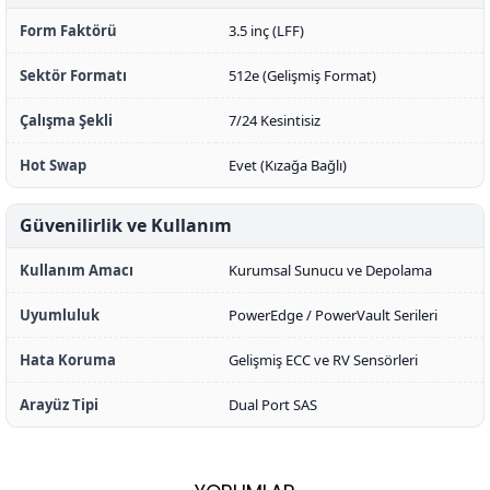
Form Faktörü
3.5 inç (LFF)
Sektör Formatı
512e (Gelişmiş Format)
Çalışma Şekli
7/24 Kesintisiz
Hot Swap
Evet (Kızağa Bağlı)
Güvenilirlik ve Kullanım
Kullanım Amacı
Kurumsal Sunucu ve Depolama
Uyumluluk
PowerEdge / PowerVault Serileri
Hata Koruma
Gelişmiş ECC ve RV Sensörleri
Arayüz Tipi
Dual Port SAS