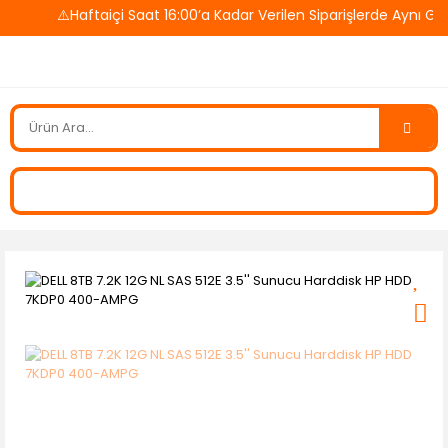
⚠️Haftaiçi Saat 16:00’a Kadar Verilen Siparişlerde Aynı Gü