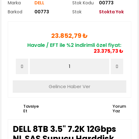
Marka
DELL
Stok Kodu
00773
Barkod
00773
Stok
Stokta Yok
23.852,79 ₺
Havale / EFT ile %2 indirimli özel fiyat:
23.375,73 ₺
Gelince Haber Ver
Tavsiye
Yorum
Et
Yaz
DELL 8TB 3.5'' 7.2K 12Gbps
NL SAS Sunucu Harddisk