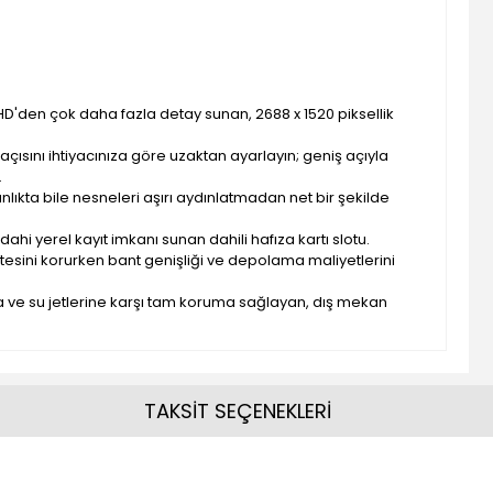
l HD'den çok daha fazla detay sunan, 2688 x 1520 piksellik
 açısını ihtiyacınıza göre uzaktan ayarlayın; geniş açıyla
.
aranlıkta bile nesneleri aşırı aydınlatmadan net bir şekilde
dahi yerel kayıt imkanı sunan dahili hafıza kartı slotu.
itesini korurken bant genişliği ve depolama maliyetlerini
a ve su jetlerine karşı tam koruma sağlayan, dış mekan
TAKSİT SEÇENEKLERİ