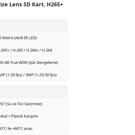
ze Lens SD Kart, H265+
0 Metre (Akıllı IR LED)
.265+ / H.265 / H.264+ / H.264
20 dB True WDR (Işık Dengeleme)
MP (1-20 fps) / 3MP (1-25/30 fps)
P67 (Su ve Toz Geçirmez)
etal + Plastik Karışımı
30°C ile +60°C arası