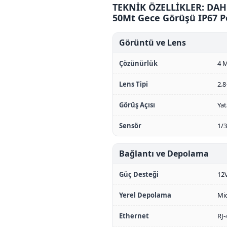
TEKNİK ÖZELLİKLER: DAHU
50Mt Gece Görüşü IP67 P
Görüntü ve Lens
Çözünürlük
4 M
Lens Tipi
2.
Görüş Açısı
Yat
Sensör
1/
Bağlantı ve Depolama
Güç Desteği
12V
Yerel Depolama
Mic
Ethernet
RJ-