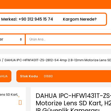
 Merkezi: +90 312 945 15 74
Kargom Nerede?
i
DAHUA IPC-HFW1431T-ZS-2812-S4 4mp 2.8-12mm Motorize Lens SD K
AHUA
Stok Kodu
01680
DAHUA IPC-HFW1431T-ZS
Motorize Lens SD Kart, 
IP Güvenlik Kamerası