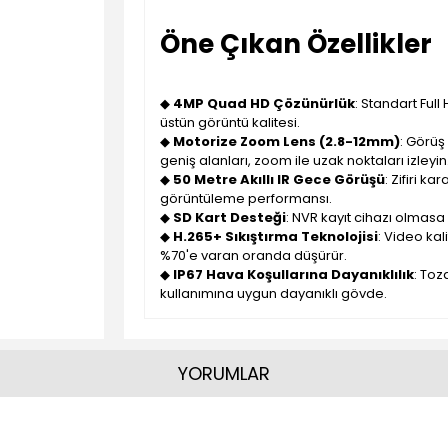
Öne Çıkan Özellikler
◆
4MP Quad HD Çözünürlük
: Standart Ful
üstün görüntü kalitesi.
◆
Motorize Zoom Lens (2.8-12mm)
: Görüş
geniş alanları, zoom ile uzak noktaları izleyin
◆
50 Metre Akıllı IR Gece Görüşü
: Zifiri k
görüntüleme performansı.
◆
SD Kart Desteği
: NVR kayıt cihazı olmasa 
◆
H.265+ Sıkıştırma Teknolojisi
: Video kal
%70'e varan oranda düşürür.
◆
IP67 Hava Koşullarına Dayanıklılık
: Toz
kullanımına uygun dayanıklı gövde.
YORUMLAR