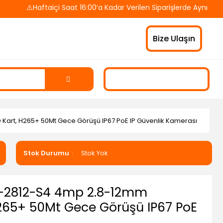
⚠️Haftaiçi Saat 16:00’a Kadar Verilen Siparişlerde Aynı Gün K
Bize Ulaşın
art, H265+ 50Mt Gece Görüşü IP67 PoE IP Güvenlik Kamerası
Stok Durumu
Stok Yok
-2812-S4 4mp 2.8-12mm
H265+ 50Mt Gece Görüşü IP67 PoE