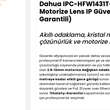
Dahua IPC-HFW1431T
Motorize Lens IP Güve
Garantili)
Akıllı odaklama, kristal 
çözünürlük ve motorize 
Güvenlik altyapınızda en yüksek detay seviy
profesyonel IP kamera teknolojisini şık ve da
çözünürlüğü sayesinde plakaları ve yüz hatları
olan
2.8-12mm motorize değişken odaklı
yakınlaştırıp uzaklaştırmanıza (zoom) ve o
metreye kadar etkili gece görüşü
sunan g
alanından tasarruf sağlarken görüntü kalit
dayanıklı gövdesi ve PoE (Power over Etherne
sunar.
İthalatçı Garantisi
kapsamında sunu
için profesyonel bir seçimdir.