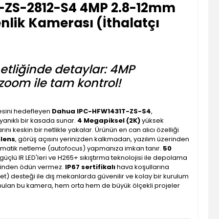
-ZS-2812-S4 4MP 2.8-12mm
nlik Kamerası (İthalatçı
netliğinde detaylar: 4MP
zoom ile tam kontrol!
esini hedefleyen
Dahua IPC-HFW1431T-ZS-S4
,
yanıklı bir kasada sunar.
4 Megapiksel (2K)
yüksek
nı keskin bir netlikle yakalar. Ürünün en can alıcı özelliği
 lens
, görüş açısını yerinizden kalkmadan, yazılım üzerinden
tomatik netleme (autofocus) yapmanıza imkan tanır.
50
üçlü IR LED'leri ve H265+ sıkıştırma teknolojisi ile depolama
esinden ödün vermez.
IP67 sertifikalı
hava koşullarına
t) desteği ile dış mekanlarda güvenilir ve kolay bir kurulum
lan bu kamera, hem orta hem de büyük ölçekli projeler