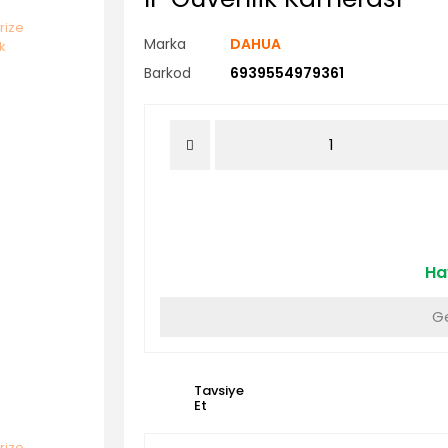
Marka
DAHUA
Barkod
6939554979361
Hav
Ge
Tavsiye
Et