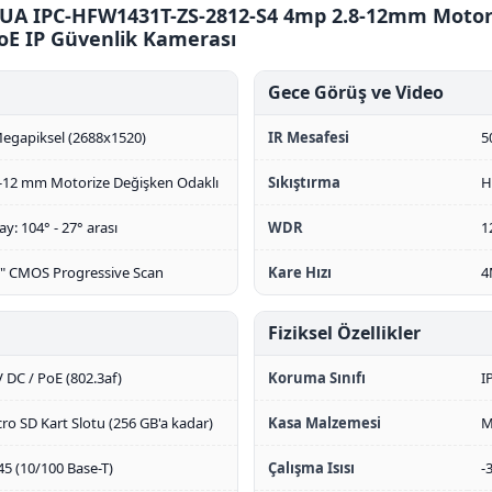
A IPC-HFW1431T-ZS-2812-S4 4mp 2.8-12mm Motori
oE IP Güvenlik Kamerası
Gece Görüş ve Video
egapiksel (2688x1520)
IR Mesafesi
5
8-12 mm Motorize Değişken Odaklı
Sıkıştırma
H
ay: 104° - 27° arası
WDR
1
3" CMOS Progressive Scan
Kare Hızı
4
Fiziksel Özellikler
 DC / PoE (802.3af)
Koruma Sınıfı
I
ro SD Kart Slotu (256 GB'a kadar)
Kasa Malzemesi
M
45 (10/100 Base-T)
Çalışma Isısı
-