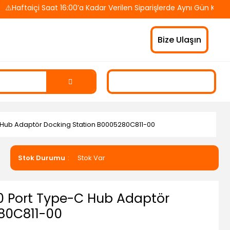
içi Saat 16:00’a Kadar Verilen Siparişlerde Aynı Gün Kargo! 🚚 
Bize Ulaşın
C Hub Adaptör Docking Station B0005280C811-00
Stok Durumu
Stok Var
10 Port Type-C Hub Adaptör
80C811-00