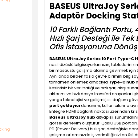
BASEUS UltraJoy Seri
Adaptör Docking Sta
10 Farklı Bağlantı Portu
Hızlı Şarj Desteği ile Tek
Ofis İstasyonuna Dönüş
BASEUS UltraJoy Series 10 Port Type-C
nesil dizüstü bilgisayarlarınızın, tabletlerinizi
bir masaüstü çalışma alanına çevirmek için 
Aynı anda birden fazla çevre birimini bilgisay
tamamen önlemek amacıyla
Type-C hub
m
kesintisiz bir veri trafiği ve hızlı şarj akışı sun
aktarımı ve hızlı dosya transferi arayanlar i
yonga teknolojisi ve gelişmiş ısı dağıtım gö
port çoklayıcı
donanımı, kullanıcılarına aynı 
Entegre HDMI bağlantı noktası üzerinden kris
Baseus UltraJoy hub
altyapısı, sunumların
görsel deneyim oluşturur. Çoklu USB portları, 
PD (Power Delivery) hızlı şarj desteğiyle don
çalışma ortamınızda iş verimliliğinizi en üs