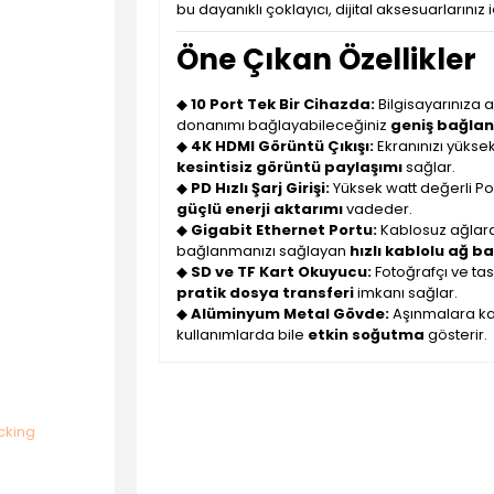
bu dayanıklı çoklayıcı, dijital aksesuarlarınız
Öne Çıkan Özellikler
◆
10 Port Tek Bir Cihazda:
Bilgisayarınıza a
donanımı bağlayabileceğiniz
geniş bağlant
◆
4K HDMI Görüntü Çıkışı:
Ekranınızı yükse
kesintisiz görüntü paylaşımı
sağlar.
◆
PD Hızlı Şarj Girişi:
Yüksek watt değerli Pow
güçlü enerji aktarımı
vadeder.
◆
Gigabit Ethernet Portu:
Kablosuz ağlard
bağlanmanızı sağlayan
hızlı kablolu ağ ba
◆
SD ve TF Kart Okuyucu:
Fotoğrafçı ve tas
pratik dosya transferi
imkanı sağlar.
◆
Alüminyum Metal Gövde:
Aşınmalara karş
kullanımlarda bile
etkin soğutma
gösterir.