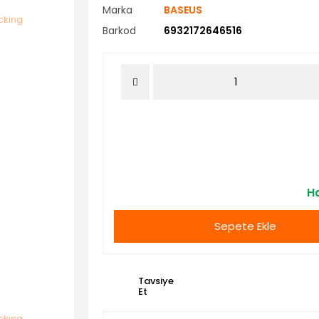
Marka
BASEUS
Barkod
6932172646516
Ha
Sepete Ekle
Tavsiye
Et