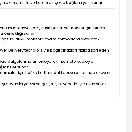
 için uzun ömürlü ve kararlı bir çoklu bağlantı yolu sunar.
ynı anda klavye, fare, flash bellek ve monitör gibi birçok
ı esnekliği
sunar.
k çözünürlüklü monitör veya televizyonlara aktararak
er Delivery teknolojisiyle bağlı cihazları hızlıca şarj eden
aki dalgalanmaları önleyerek internete kabloyla
ğlantısı
sunar.
arımcılar için hafıza kartlarındaki dosyaları anında okuyan
ı dayanıklı yapısı ve gelişmiş ısı yönetimiyle uzun süreli