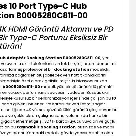
es 10 Port Type-C Hub
tion B0005280C811-00
, 4K HDMI Görüntü Aktarımı ve PD
 Bir Type-C Portunu Eksiksiz Bir
türün!
 Hub Adaptör Docking Station B0005280C811-00
, yeni
n ve uyumlu akıllı telefonlarınızın tek bir çıkışını tam donanımlı
tasarlanmış profesyonel bir
docking station
modelidir.
arınıza bağlarken oluşabilecek veri hattı tıkanıklıklarını
imarisiyle özel olarak geliştirilmiştir. İş istasyonunuzda
an
b0005280c811-00
modeli, yüksek çözünürlüklü görüntü
çin en yüksek performans seviyesini vadeder. Baseus akıllı
vdesiyle kusursuz bir senkronizasyon içerisinde çalışan bu
10
anda güvenli bir enerji ve kararlı bir veri iletimi sağlar.
tal netliğinde 4K yüksek çözünürlüklü görüntü çıkışı sunan bu
ızda ve çoklu ekran çalışma senaryolarınızda harika bir
gigabit ethernet girişi, SD/TF kart okuyucu yuvaları ve güçlü
atılan bu
taşınabilir docking station
, ofisinizde ve mobil
t düzeye çıkarır. Kompakt metalik gövde yapısına sahip olan