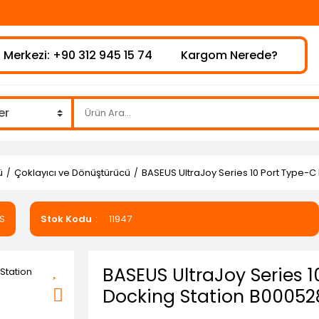
⚠️Hafta
 Merkezi: +90 312 945 15 74
Kargom Nerede?
ü
Çoklayıcı ve Dönüştürücü
BASEUS UltraJoy Series 10 Port Type-
S
Stok Kodu
11947
BASEUS UltraJoy Series 
Docking Station B00052