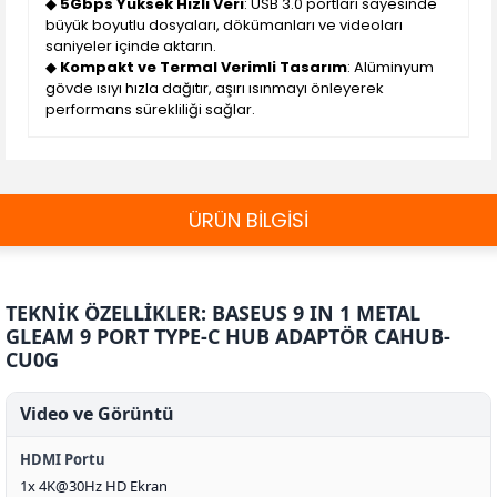
◆
5Gbps Yüksek Hızlı Veri
: USB 3.0 portları sayesinde
büyük boyutlu dosyaları, dökümanları ve videoları
saniyeler içinde aktarın.
◆
Kompakt ve Termal Verimli Tasarım
: Alüminyum
gövde ısıyı hızla dağıtır, aşırı ısınmayı önleyerek
performans sürekliliği sağlar.
ÜRÜN BİLGİSİ
TEKNİK ÖZELLİKLER: BASEUS 9 IN 1 METAL
GLEAM 9 PORT TYPE-C HUB ADAPTÖR CAHUB-
CU0G
Video ve Görüntü
HDMI Portu
1x 4K@30Hz HD Ekran