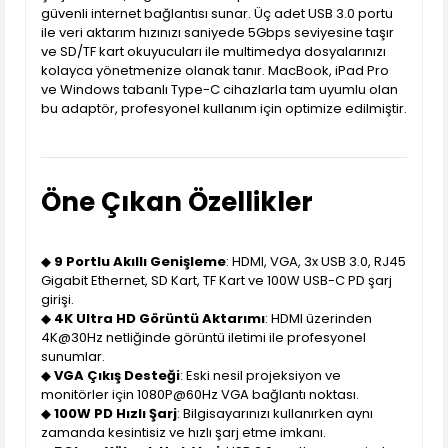
güvenli internet bağlantısı sunar. Üç adet USB 3.0 portu
ile veri aktarım hızınızı saniyede 5Gbps seviyesine taşır
ve SD/TF kart okuyucuları ile multimedya dosyalarınızı
kolayca yönetmenize olanak tanır. MacBook, iPad Pro
ve Windows tabanlı Type-C cihazlarla tam uyumlu olan
bu adaptör, profesyonel kullanım için optimize edilmiştir.
Öne Çıkan Özellikler
◆
9 Portlu Akıllı Genişleme
: HDMI, VGA, 3x USB 3.0, RJ45
Gigabit Ethernet, SD Kart, TF Kart ve 100W USB-C PD şarj
girişi.
◆
4K Ultra HD Görüntü Aktarımı
: HDMI üzerinden
4K@30Hz netliğinde görüntü iletimi ile profesyonel
sunumlar.
◆
VGA Çıkış Desteği
: Eski nesil projeksiyon ve
monitörler için 1080P@60Hz VGA bağlantı noktası.
◆
100W PD Hızlı Şarj
: Bilgisayarınızı kullanırken aynı
zamanda kesintisiz ve hızlı şarj etme imkanı.