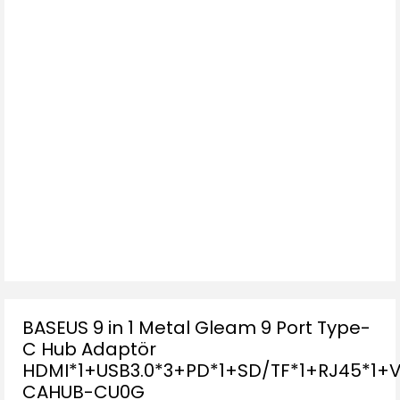
BASEUS 9 in 1 Metal Gleam 9 Port Type-
C Hub Adaptör
HDMI*1+USB3.0*3+PD*1+SD/TF*1+RJ45*1+
CAHUB-CU0G