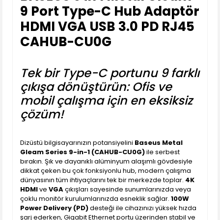
9 Port Type-C Hub Adaptör
HDMI VGA USB 3.0 PD RJ45
CAHUB-CU0G
Tek bir Type-C portunu 9 farklı
çıkışa dönüştürün: Ofis ve
mobil çalışma için en eksiksiz
çözüm!
Dizüstü bilgisayarınızın potansiyelini
Baseus Metal
Gleam Series 9-in-1 (CAHUB-CU0G)
ile serbest
bırakın. Şık ve dayanıklı alüminyum alaşımlı gövdesiyle
dikkat çeken bu çok fonksiyonlu hub, modern çalışma
dünyasının tüm ihtiyaçlarını tek bir merkezde toplar.
4K
HDMI
ve
VGA
çıkışları sayesinde sunumlarınızda veya
çoklu monitör kurulumlarınızda esneklik sağlar.
100W
Power Delivery (PD)
desteği ile cihazınızı yüksek hızda
şarj ederken, Gigabit Ethernet portu üzerinden stabil ve