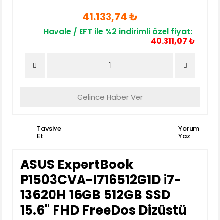
41.133,74 ₺
Havale / EFT ile %2 indirimli özel fiyat:
40.311,07 ₺
Gelince Haber Ver
Tavsiye
Yorum
Et
Yaz
ASUS ExpertBook
P1503CVA-I716512G1D i7-
13620H 16GB 512GB SSD
15.6" FHD FreeDos Dizüstü