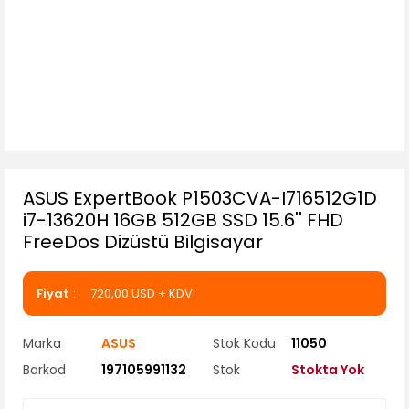
ASUS ExpertBook P1503CVA-I716512G1D
i7-13620H 16GB 512GB SSD 15.6'' FHD
FreeDos Dizüstü Bilgisayar
Fiyat
720,00 USD + KDV
Marka
ASUS
Stok Kodu
11050
Barkod
197105991132
Stok
Stokta Yok