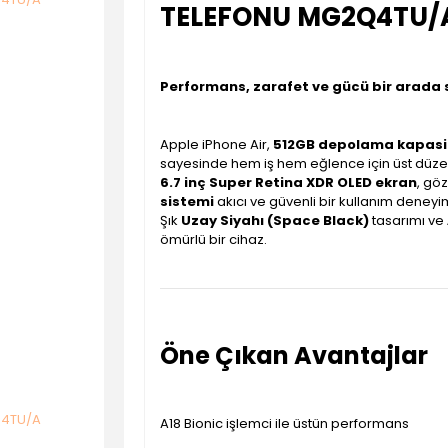
TELEFONU MG2Q4TU/A
Performans, zarafet ve gücü bir arada su
Apple iPhone Air,
512GB depolama kapasi
sayesinde hem iş hem eğlence için üst düze
6.7 inç Super Retina XDR OLED ekran
, gö
sistemi
akıcı ve güvenli bir kullanım deneyi
Şık
Uzay Siyahı (Space Black)
tasarımı ve
ömürlü bir cihaz.
Öne Çıkan Avantajlar
A18 Bionic işlemci ile üstün performans