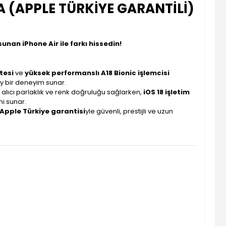
 (APPLE TÜRKİYE GARANTİLİ)
nan iPhone Air ile farkı hissedin!
tesi
ve
yüksek performanslı A18 Bionic işlemcisi
y bir deneyim sunar.
z alıcı parlaklık ve renk doğruluğu sağlarken,
iOS 18 işletim
mi sunar.
Apple Türkiye garantisi
yle güvenli, prestijli ve uzun