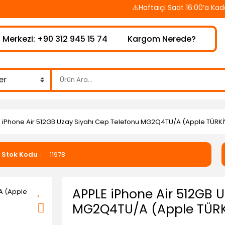
⚠️Haftaiçi Saat 16:00’a Kadar Veri
 Merkezi: +90 312 945 15 74
Kargom Nerede?
 iPhone Air 512GB Uzay Siyahı Cep Telefonu MG2Q4TU/A (Apple TÜRKİY
Stok Kodu
11978
APPLE iPhone Air 512GB 
MG2Q4TU/A (Apple TÜRKİ