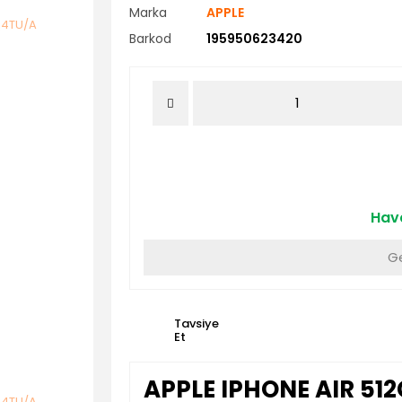
Marka
APPLE
Barkod
195950623420
Hava
Ge
Tavsiye
Et
APPLE IPHONE AIR 512