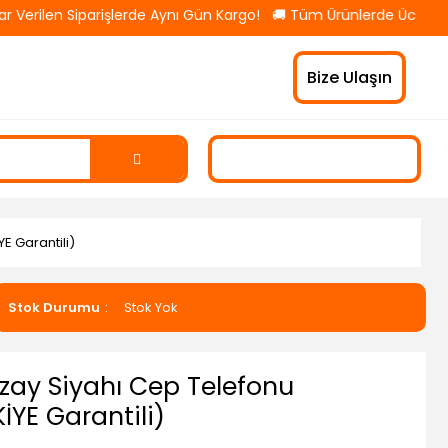
len Siparişlerde Aynı Gün Kargo! 🚚 Tüm Ürünlerde Ücretsiz Karg
Bize Ulaşın
E Garantili)
Stok Durumu
Stok Yok
Uzay Siyahı Cep Telefonu
YE Garantili)