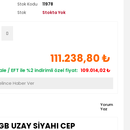
Stok Kodu
11978
Stok
Stokta Yok
111.238,80 ₺
le / EFT ile %2 indirimli özel fiyat:
109.014,02 ₺
lince Haber Ver
Yorum
Yaz
GB UZAY SİYAHI CEP