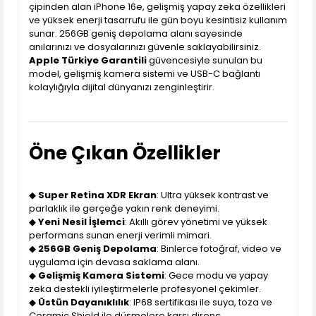
çipinden alan iPhone 16e, gelişmiş yapay zeka özellikleri
ve yüksek enerji tasarrufu ile gün boyu kesintisiz kullanım
sunar. 256GB geniş depolama alanı sayesinde
anılarınızı ve dosyalarınızı güvenle saklayabilirsiniz.
Apple Türkiye Garantili
güvencesiyle sunulan bu
model, gelişmiş kamera sistemi ve USB-C bağlantı
kolaylığıyla dijital dünyanızı zenginleştirir.
Öne Çıkan Özellikler
◆
Super Retina XDR Ekran
: Ultra yüksek kontrast ve
parlaklık ile gerçeğe yakın renk deneyimi.
◆
Yeni Nesil İşlemci
: Akıllı görev yönetimi ve yüksek
performans sunan enerji verimli mimari.
◆
256GB Geniş Depolama
: Binlerce fotoğraf, video ve
uygulama için devasa saklama alanı.
◆
Gelişmiş Kamera Sistemi
: Gece modu ve yapay
zeka destekli iyileştirmelerle profesyonel çekimler.
◆
Üstün Dayanıklılık
: IP68 sertifikası ile suya, toza ve
Ceramic Shield ile düşmelere karşı direnç.