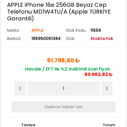
APPLE iPhone 16e 256GB Beyaz Cep
Telefonu MD1W4TU/A (Apple TÜRKİYE
Garantili)
Marka
APPLE
Stok Kodu
11559
Barkod
195950051384
Stok
Stokta Yok
61.798,80 ₺
Havale / EFT ile %2 indirimli özel fiyat:
60.562,82 ₺
Gelince Haber Ver
Tavsiye
Yorum