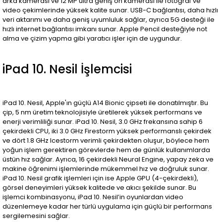
arka kamerası ve 12 MP ultra geniş ön kamerası ile fotoğraf ve
video çekimlerinde yüksek kalite sunar. USB-C bağlantısı, daha hızlı
veri aktarımı ve daha geniş uyumluluk sağlar, ayrıca 5G desteği ile
hızlı internet bağlantısı imkanı sunar. Apple Pencil desteğiyle not
alma ve çizim yapma gibi yaratıcı işler için de uygundur.
iPad 10. Nesil İşlemcisi
iPad 10. Nesil, Apple'ın güçlü A14 Bionic çipseti ile donatılmıştır. Bu
çip, 5 nm üretim teknolojisiyle üretilerek yüksek performans ve
enerji verimliliği sunar. iPad 10. Nesil, 3.0 GHz frekansına sahip 6
çekirdekli CPU, iki 3.0 GHz Firestorm yüksek performanslı çekirdek
ve dört 1.8 GHz Icestorm verimli çekirdekten oluşur, böylece hem
yoğun işlem gerektiren görevlerde hem de günlük kullanımlarda
üstün hız sağlar. Ayrıca, 16 çekirdekli Neural Engine, yapay zeka ve
makine öğrenimi işlemlerinde mükemmel hız ve doğruluk sunar.
iPad 10. Nesil grafik işlemleri için ise Apple GPU (4-çekirdekli),
görsel deneyimleri yüksek kalitede ve akıcı şekilde sunar. Bu
işlemci kombinasyonu, iPad 10. Nesil’in oyunlardan video
düzenlemeye kadar her türlü uygulama için güçlü bir performans
sergilemesini sağlar.