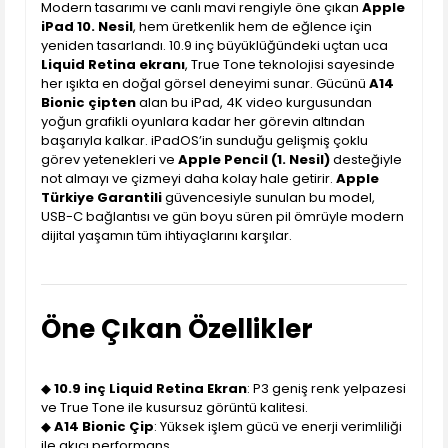
Modern tasarımı ve canlı mavi rengiyle öne çıkan
Apple
iPad 10. Nesil
, hem üretkenlik hem de eğlence için
yeniden tasarlandı. 10.9 inç büyüklüğündeki uçtan uca
Liquid Retina ekranı
, True Tone teknolojisi sayesinde
her ışıkta en doğal görsel deneyimi sunar. Gücünü
A14
Bionic çipten
alan bu iPad, 4K video kurgusundan
yoğun grafikli oyunlara kadar her görevin altından
başarıyla kalkar. iPadOS’in sunduğu gelişmiş çoklu
görev yetenekleri ve
Apple Pencil (1. Nesil)
desteğiyle
not almayı ve çizmeyi daha kolay hale getirir.
Apple
Türkiye Garantili
güvencesiyle sunulan bu model,
USB-C bağlantısı ve gün boyu süren pil ömrüyle modern
dijital yaşamın tüm ihtiyaçlarını karşılar.
Öne Çıkan Özellikler
◆
10.9 inç Liquid Retina Ekran
: P3 geniş renk yelpazesi
ve True Tone ile kusursuz görüntü kalitesi.
◆
A14 Bionic Çip
: Yüksek işlem gücü ve enerji verimliliği
ile akıcı performans.