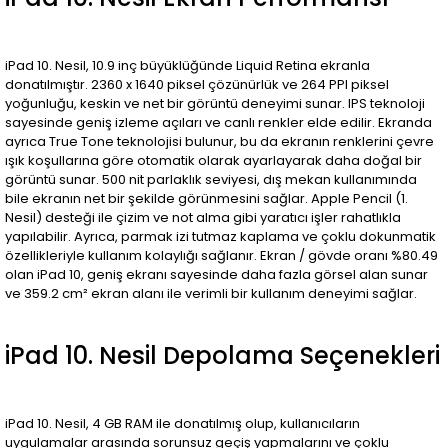
iPad 10. Nesil, 10.9 inç büyüklüğünde Liquid Retina ekranla
donatılmıştır. 2360 x 1640 piksel çözünürlük ve 264 PPI piksel
yoğunluğu, keskin ve net bir görüntü deneyimi sunar. IPS teknoloji
sayesinde geniş izleme açıları ve canlı renkler elde edilir. Ekranda
ayrıca True Tone teknolojisi bulunur, bu da ekranın renklerini çevre
ışık koşullarına göre otomatik olarak ayarlayarak daha doğal bir
görüntü sunar. 500 nit parlaklık seviyesi, dış mekan kullanımında
bile ekranın net bir şekilde görünmesini sağlar. Apple Pencil (1.
Nesil) desteği ile çizim ve not alma gibi yaratıcı işler rahatlıkla
yapılabilir. Ayrıca, parmak izi tutmaz kaplama ve çoklu dokunmatik
özellikleriyle kullanım kolaylığı sağlanır. Ekran / gövde oranı %80.49
olan iPad 10, geniş ekranı sayesinde daha fazla görsel alan sunar
ve 359.2 cm² ekran alanı ile verimli bir kullanım deneyimi sağlar.
iPad 10. Nesil Depolama Seçenekleri
iPad 10. Nesil, 4 GB RAM ile donatılmış olup, kullanıcıların
uygulamalar arasında sorunsuz geçiş yapmalarını ve çoklu