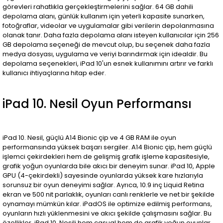
görevleri rahatlıkla gerçekleştirmelerini sağlar. 64 GB dahili
depolama alanı, günlük kullanım için yeterli kapasite sunarken,
fotoğraflar, videolar ve uygulamalar gibi verilerin depolanmasına
olanak tanır. Daha fazla depolama alanı isteyen kullanıcılar için 256
GB depolama seçeneği de mevcut olup, bu seçenek daha fazla
medya dosyası, uygulama ve veriyi barındırmak için idealdir. Bu
depolama seçenekleri, iPad 10'un esnek kullanımını artırır ve farklı
kullanıcı ihtiyaçlarına hitap eder.
iPad 10. Nesil Oyun Performansı
iPad 10. Nesil, güçlü A14 Bionic çip ve 4 GB RAM ile oyun
performansında yüksek başarı sergiler. A14 Bionic çip, hem güçlü
işlemci çekirdekleri hem de gelişmiş grafik işleme kapasitesiyle,
grafik yoğun oyunlarda bile akıcı bir deneyim sunar. iPad 10, Apple
GPU (4-çekirdekli) sayesinde oyunlarda yüksek kare hızlarıyla
sorunsuz bir oyun deneyimi sağlar. Ayrıca, 10.9 inç Liquid Retina
ekran ve 500 nit parlaklık, oyunları canlı renklerle ve net bir şekilde
oynamayı mümkün kılar. iPadOS ile optimize edilmiş performans,
oyunların hızlı yüklenmesini ve akıcı şekilde çalışmasını sağlar. Bu
özellikler, iPad 10. Nesili hem casual hem de grafik yoğun oyunlar