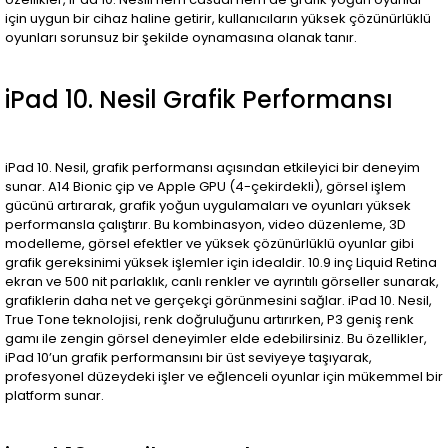
için uygun bir cihaz haline getirir, kullanıcıların yüksek çözünürlüklü
oyunları sorunsuz bir şekilde oynamasına olanak tanır.
iPad 10. Nesil Grafik Performansı
iPad 10. Nesil, grafik performansı açısından etkileyici bir deneyim
sunar. A14 Bionic çip ve Apple GPU (4-çekirdekli), görsel işlem
gücünü artırarak, grafik yoğun uygulamaları ve oyunları yüksek
performansla çalıştırır. Bu kombinasyon, video düzenleme, 3D
modelleme, görsel efektler ve yüksek çözünürlüklü oyunlar gibi
grafik gereksinimi yüksek işlemler için idealdir. 10.9 inç Liquid Retina
ekran ve 500 nit parlaklık, canlı renkler ve ayrıntılı görseller sunarak,
grafiklerin daha net ve gerçekçi görünmesini sağlar. iPad 10. Nesil,
True Tone teknolojisi, renk doğruluğunu artırırken, P3 geniş renk
gamı ile zengin görsel deneyimler elde edebilirsiniz. Bu özellikler,
iPad 10’un grafik performansını bir üst seviyeye taşıyarak,
profesyonel düzeydeki işler ve eğlenceli oyunlar için mükemmel bir
platform sunar.