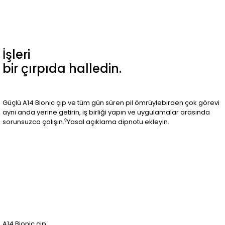
İşleri
bir çırpıda halledin.
Güçlü A14 Bionic çip ve tüm gün süren pil ömrüylebirden çok görevi
aynı anda yerine getirin, iş birliği yapın ve uygulamalar arasında
◊
sorunsuzca çalışın.
Yasal açıklama dipnotu ekleyin.
A14 Bionic çip