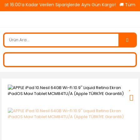
’a Kadar Verilen Siparişlerde Aynı Gün Kargo! 🚚 Tüm Ürünlerde 