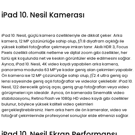
iPad 10. Nesil Kamerası
iPad 10. Nesil, güçlü kamera özellikleriyle de dikkat çeker. Arka
kamera, 12 MP çözünürlüğe sahip olup, ƒ/1.8 diyafram açıklığı ile
yüksek kaliteli fotoğraflar çekmeye imkan tanır. Akıllı HDR 3, Focus
Pixels özellikli otomatik netleme ve dijital zoom gibi özellikler, her
türlü ışık koşulunda net ve keskin görüntüler elde edilmesini sağlar.
Ayrıca, iPad 10. Nesil, 4K video kaydı yapabilen arka kamera,
panorama modunda 63 MP’ye kadar geniş alan çekimleri yapabilir.
Ön kamera ise 12 MP çözünürlüğe sahip olup, ƒ/2.4 ultra geniş açı
lensi sayesinde geniş açılı fotoğraflar ve videolar çekilebilir. iPad 10.
Nesil, 122 derecelik görüş açısı, geniş grup fotoğrafları veya video
görüşmeleri için idealdir. Ayrıca, ön kamerada Sinematik video
stabilizasyonu, Retina Flash ve 1080p HD video kaydı gibi özellikler
bulunur, böylece yüksek kaliteli video çekimleri
gerçekleştirebilirsiniz. Hem arka hem de ön kameralar, video ve
fotoğraf çekimlerinde profesyonel sonuçlar elde etmenizi sağlar.
iPad 10. Nesil Ekran Performansı