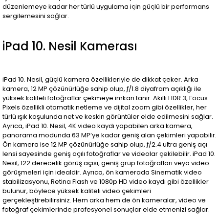
düzenlemeye kadar her türlü uygulama için güçlü bir performans
sergilemesini sağlar.
iPad 10. Nesil Kamerası
iPad 10. Nesil, güçlü kamera özellikleriyle de dikkat çeker. Arka
kamera, 12 MP çözünürlüğe sahip olup, ƒ/1.8 diyafram açıklığı ile
yüksek kaliteli fotoğraflar çekmeye imkan tanır. Akıllı HDR 3, Focus
Pixels özellikli otomatik netleme ve dijital zoom gibi özellikler, her
türlü ışık koşulunda net ve keskin görüntüler elde edilmesini sağlar.
Ayrıca, iPad 10. Nesil, 4K video kaydı yapabilen arka kamera,
panorama modunda 63 MP’ye kadar geniş alan çekimleri yapabilir.
Ön kamera ise 12 MP çözünürlüğe sahip olup, ƒ/2.4 ultra geniş açı
lensi sayesinde geniş açılı fotoğraflar ve videolar çekilebilir. iPad 10.
Nesil, 122 derecelik görüş açısı, geniş grup fotoğrafları veya video
görüşmeleri için idealdir. Ayrıca, ön kamerada Sinematik video
stabilizasyonu, Retina Flash ve 1080p HD video kaydı gibi özellikler
bulunur, böylece yüksek kaliteli video çekimleri
gerçekleştirebilirsiniz. Hem arka hem de ön kameralar, video ve
fotoğraf çekimlerinde profesyonel sonuçlar elde etmenizi sağlar.