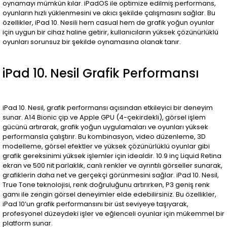
oynamayı mümkün kılar. iPadOS ile optimize edilmiş performans,
oyunların hızlı yüklenmesini ve akıcı şekilde çalışmasını sağlar. Bu
özellikler, iPad 10. Nesili hem casual hem de grafik yoğun oyunlar
için uygun bir cihaz haline getirir, kullanıcıların yüksek çözünürlüklü
oyunları sorunsuz bir şekilde oynamasına olanak tanır.
iPad 10. Nesil Grafik Performansı
iPad 10. Nesil, grafik performansı açısından etkileyici bir deneyim
sunar. A14 Bionic çip ve Apple GPU (4-çekirdekli), görsel işlem
gücünü artırarak, grafik yoğun uygulamaları ve oyunları yüksek
performansla çalıştırır. Bu kombinasyon, video düzenleme, 3D
modelleme, görsel efektler ve yüksek çözünürlüklü oyunlar gibi
grafik gereksinimi yüksek işlemler için idealdir. 10.9 inç Liquid Retina
ekran ve 500 nit parlaklık, canlı renkler ve ayrıntılı görseller sunarak,
grafiklerin daha net ve gerçekçi görünmesini sağlar. iPad 10. Nesil,
True Tone teknolojisi, renk doğruluğunu artırırken, P3 geniş renk
gamı ile zengin görsel deneyimler elde edebilirsiniz. Bu özellikler,
iPad 10’un grafik performansını bir üst seviyeye taşıyarak,
profesyonel düzeydeki işler ve eğlenceli oyunlar için mükemmel bir
platform sunar.