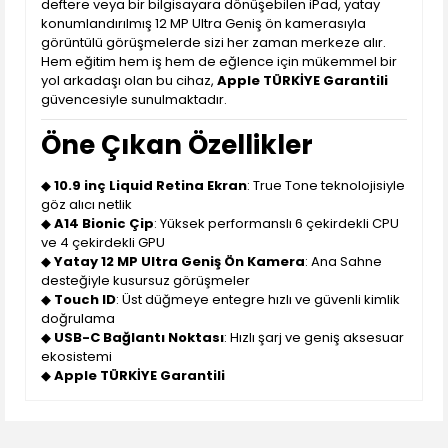
deftere veya bir bilgisayara dönüşebilen iPad, yatay
konumlandırılmış 12 MP Ultra Geniş ön kamerasıyla
görüntülü görüşmelerde sizi her zaman merkeze alır.
Hem eğitim hem iş hem de eğlence için mükemmel bir
yol arkadaşı olan bu cihaz,
Apple TÜRKİYE Garantili
güvencesiyle sunulmaktadır.
Öne Çıkan Özellikler
◆
10.9 inç Liquid Retina Ekran
: True Tone teknolojisiyle
göz alıcı netlik
◆
A14 Bionic Çip
: Yüksek performanslı 6 çekirdekli CPU
ve 4 çekirdekli GPU
◆
Yatay 12 MP Ultra Geniş Ön Kamera
: Ana Sahne
desteğiyle kusursuz görüşmeler
◆
Touch ID
: Üst düğmeye entegre hızlı ve güvenli kimlik
doğrulama
◆
USB-C Bağlantı Noktası
: Hızlı şarj ve geniş aksesuar
ekosistemi
◆
Apple TÜRKİYE Garantili