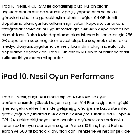
iPad 10. Nesil, 4 GB RAM ile donatılmış olup, kullanıcıların
uygulamalar arasında sorunsuz geçiş yapmalarını ve çoklu
görevleri rahatlıkla gerçekleştirmelerini sağlar. 64 GB dahili
depolama alanı, günlük kullanım için yeterli kapasite sunarken,
fotoğraflar, videolar ve uygulamalar gibi verilerin depolanmasına
olanak tanır. Daha fazla depolama alanı isteyen kullanıcılar için 256
GB depolama seçeneği de mevcut olup, bu seçenek daha fazla
medya dosyası, uygulama ve veriyi barındırmak için idealdir. Bu
depolama seçenekleri, iPad 10'un esnek kullanımını artırır ve farklı
kullanıcı ihtiyaçlarına hitap eder.
iPad 10. Nesil Oyun Performansı
iPad 10. Nesil, güçlü A14 Bionic çip ve 4 GB RAM ile oyun
performansında yüksek başarı sergiler. A14 Bionic çip, hem güçlü
işlemci çekirdekleri hem de gelişmiş grafik işleme kapasitesiyle,
grafik yoğun oyunlarda bile akıcı bir deneyim sunar. iPad 10, Apple
GPU (4-çekirdekli) sayesinde oyunlarda yüksek kare hızlarıyla
sorunsuz bir oyun deneyimi sağlar. Ayrıca, 10.9 inç Liquid Retina
ekran ve 500 nit parlaklık, oyunları canlı renklerle ve net bir şekilde