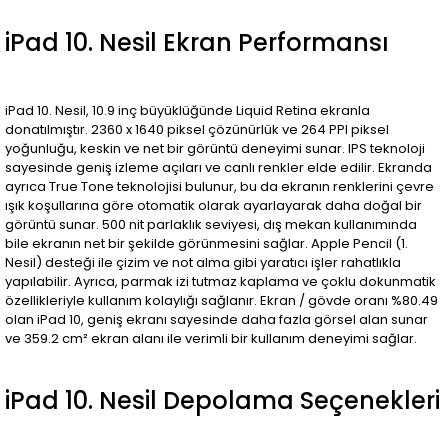
iPad 10. Nesil Ekran Performansı
iPad 10. Nesil, 10.9 inç büyüklüğünde Liquid Retina ekranla
donatılmıştır. 2360 x 1640 piksel çözünürlük ve 264 PPI piksel
yoğunluğu, keskin ve net bir görüntü deneyimi sunar. IPS teknoloji
sayesinde geniş izleme açıları ve canlı renkler elde edilir. Ekranda
ayrıca True Tone teknolojisi bulunur, bu da ekranın renklerini çevre
ışık koşullarına göre otomatik olarak ayarlayarak daha doğal bir
görüntü sunar. 500 nit parlaklık seviyesi, dış mekan kullanımında
bile ekranın net bir şekilde görünmesini sağlar. Apple Pencil (1.
Nesil) desteği ile çizim ve not alma gibi yaratıcı işler rahatlıkla
yapılabilir. Ayrıca, parmak izi tutmaz kaplama ve çoklu dokunmatik
özellikleriyle kullanım kolaylığı sağlanır. Ekran / gövde oranı %80.49
olan iPad 10, geniş ekranı sayesinde daha fazla görsel alan sunar
ve 359.2 cm² ekran alanı ile verimli bir kullanım deneyimi sağlar.
iPad 10. Nesil Depolama Seçenekleri