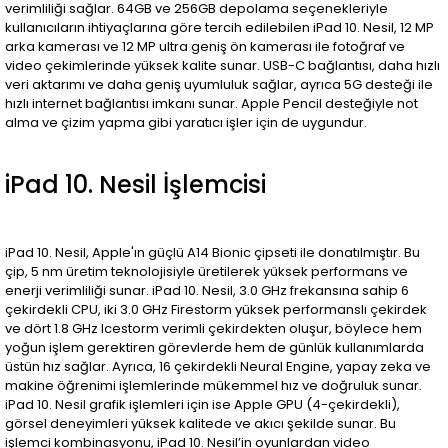
verimliliği sağlar. 64GB ve 256GB depolama seçenekleriyle
kullanıcıların ihtiyaçlarına göre tercih edilebilen iPad 10. Nesil, 12 MP
arka kamerası ve 12 MP ultra geniş ön kamerası ile fotoğraf ve
video çekimlerinde yüksek kalite sunar. USB-C bağlantısı, daha hızlı
veri aktarımı ve daha geniş uyumluluk sağlar, ayrıca 5G desteği ile
hızlı internet bağlantısı imkanı sunar. Apple Pencil desteğiyle not
alma ve çizim yapma gibi yaratıcı işler için de uygundur.
iPad 10. Nesil İşlemcisi
iPad 10. Nesil, Apple'ın güçlü A14 Bionic çipseti ile donatılmıştır. Bu
çip, 5 nm üretim teknolojisiyle üretilerek yüksek performans ve
enerji verimliliği sunar. iPad 10. Nesil, 3.0 GHz frekansına sahip 6
çekirdekli CPU, iki 3.0 GHz Firestorm yüksek performanslı çekirdek
ve dört 1.8 GHz Icestorm verimli çekirdekten oluşur, böylece hem
yoğun işlem gerektiren görevlerde hem de günlük kullanımlarda
üstün hız sağlar. Ayrıca, 16 çekirdekli Neural Engine, yapay zeka ve
makine öğrenimi işlemlerinde mükemmel hız ve doğruluk sunar.
iPad 10. Nesil grafik işlemleri için ise Apple GPU (4-çekirdekli),
görsel deneyimleri yüksek kalitede ve akıcı şekilde sunar. Bu
işlemci kombinasyonu, iPad 10. Nesil’in oyunlardan video