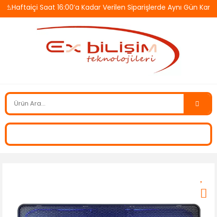
aftaiçi Saat 16:00’a Kadar Verilen Siparişlerde Aynı Gün Kargo! 