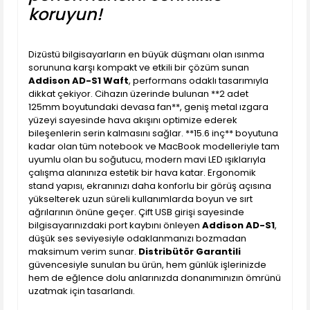
koruyun!
Dizüstü bilgisayarların en büyük düşmanı olan ısınma
sorununa karşı kompakt ve etkili bir çözüm sunan
Addison AD-S1 Waft
, performans odaklı tasarımıyla
dikkat çekiyor. Cihazın üzerinde bulunan **2 adet
125mm boyutundaki devasa fan**, geniş metal ızgara
yüzeyi sayesinde hava akışını optimize ederek
bileşenlerin serin kalmasını sağlar. **15.6 inç** boyutuna
kadar olan tüm notebook ve MacBook modelleriyle tam
uyumlu olan bu soğutucu, modern mavi LED ışıklarıyla
çalışma alanınıza estetik bir hava katar. Ergonomik
stand yapısı, ekranınızı daha konforlu bir görüş açısına
yükselterek uzun süreli kullanımlarda boyun ve sırt
ağrılarının önüne geçer. Çift USB girişi sayesinde
bilgisayarınızdaki port kaybını önleyen
Addison AD-S1
,
düşük ses seviyesiyle odaklanmanızı bozmadan
maksimum verim sunar.
Distribütör Garantili
güvencesiyle sunulan bu ürün, hem günlük işlerinizde
hem de eğlence dolu anlarınızda donanımınızın ömrünü
uzatmak için tasarlandı.