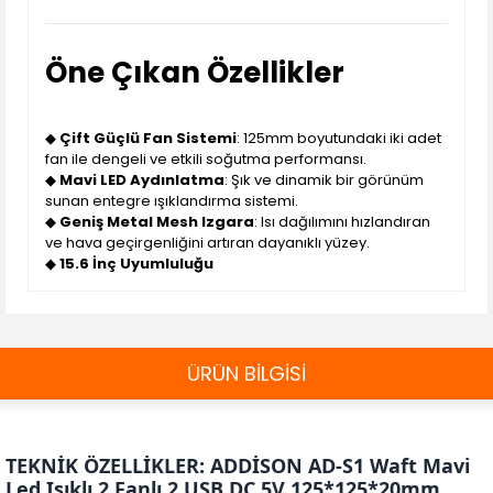
Öne Çıkan Özellikler
◆
Çift Güçlü Fan Sistemi
: 125mm boyutundaki iki adet
fan ile dengeli ve etkili soğutma performansı.
◆
Mavi LED Aydınlatma
: Şık ve dinamik bir görünüm
sunan entegre ışıklandırma sistemi.
◆
Geniş Metal Mesh Izgara
: Isı dağılımını hızlandıran
ve hava geçirgenliğini artıran dayanıklı yüzey.
◆
15.6 İnç Uyumluluğu
ÜRÜN BİLGİSİ
TEKNİK ÖZELLİKLER: ADDİSON AD-S1 Waft Mavi
Led Işıklı 2 Fanlı 2 USB DC 5V 125*125*20mm