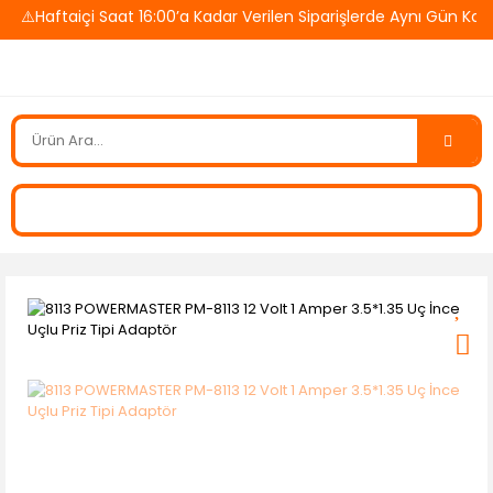
⚠️Haftaiçi Saat 16:00’a Kadar Verilen Siparişlerde Aynı Gün Karg