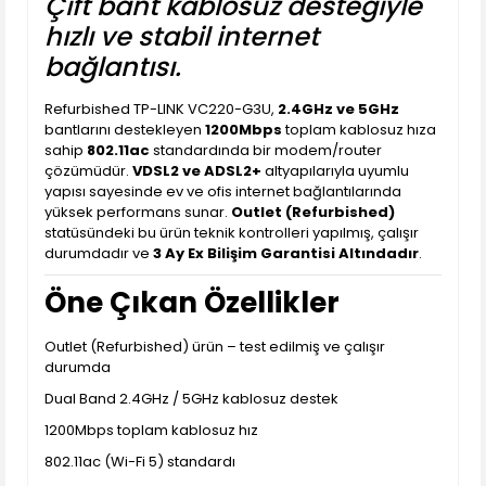
Çift bant kablosuz desteğiyle
hızlı ve stabil internet
bağlantısı.
Refurbished TP-LINK VC220-G3U,
2.4GHz ve 5GHz
bantlarını destekleyen
1200Mbps
toplam kablosuz hıza
sahip
802.11ac
standardında bir modem/router
çözümüdür.
VDSL2 ve ADSL2+
altyapılarıyla uyumlu
yapısı sayesinde ev ve ofis internet bağlantılarında
yüksek performans sunar.
Outlet (Refurbished)
statüsündeki bu ürün teknik kontrolleri yapılmış, çalışır
durumdadır ve
3 Ay Ex Bilişim Garantisi Altındadır
.
Öne Çıkan Özellikler
Outlet (Refurbished) ürün – test edilmiş ve çalışır
durumda
Dual Band 2.4GHz / 5GHz kablosuz destek
1200Mbps toplam kablosuz hız
802.11ac (Wi-Fi 5) standardı