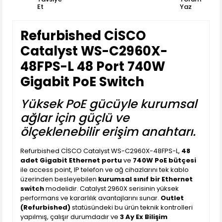
Et
Yaz
Refurbished CİSCO
Catalyst WS-C2960X-
48FPS-L 48 Port 740W
Gigabit PoE Switch
Yüksek PoE gücüyle kurumsal
ağlar için güçlü ve
ölçeklenebilir erişim anahtarı.
Refurbished CİSCO Catalyst WS-C2960X-48FPS-L,
48
adet Gigabit Ethernet portu
ve
740W PoE bütçesi
ile access point, IP telefon ve ağ cihazlarını tek kablo
üzerinden besleyebilen
kurumsal sınıf bir Ethernet
switch
modelidir. Catalyst 2960X serisinin yüksek
performans ve kararlılık avantajlarını sunar.
Outlet
(Refurbished)
statüsündeki bu ürün teknik kontrolleri
yapılmış, çalışır durumdadır ve
3 Ay Ex Bilişim