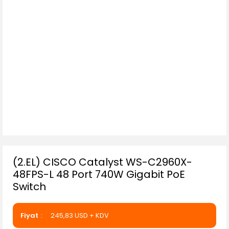
(2.EL) CISCO Catalyst WS-C2960X-
48FPS-L 48 Port 740W Gigabit PoE
Switch
Fiyat
245,83 USD + KDV