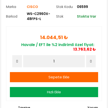
Marka
CISCO
Stok Kodu
06599
WS-C2960X-
Barkod
Stok
Stokta Var
48FPS-L
14.044,51 ₺
Havale / EFT ile %2 indirimli özel fiyat:
13.763,62 ₺
Sepete Ekle
Hızlı Ekle
Tavsiye
Yorum