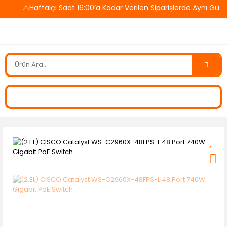
⚠️Haftaiçi Saat 16:00’a Kadar Verilen Siparişlerde Aynı Gün 