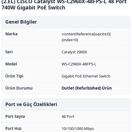
(2.EL) CISCO Catalyst WS-C2960X-48FPS-L 48 Port
740W Gigabit PoE Switch
Genel Bilgiler
Marka
:contentReference[oaicite:0]
{index=0}
Seri
Catalyst 2960X
Model
WS-C2960X-48FPS-L
Ürün Tipi
Gigabit PoE Ethernet Switch
Ürün Durumu
Outlet (Refurbished) Ürün
Port ve Güç Özellikleri
Port Sayısı
48 Port
Port Hızı
10/100/1000 Mbps