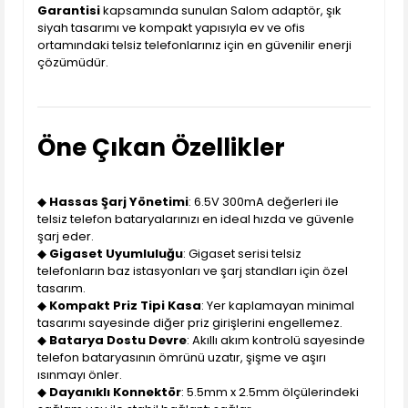
Garantisi
kapsamında sunulan Salom adaptör, şık
siyah tasarımı ve kompakt yapısıyla ev ve ofis
ortamındaki telsiz telefonlarınız için en güvenilir enerji
çözümüdür.
Öne Çıkan Özellikler
◆
Hassas Şarj Yönetimi
: 6.5V 300mA değerleri ile
telsiz telefon bataryalarınızı en ideal hızda ve güvenle
şarj eder.
◆
Gigaset Uyumluluğu
: Gigaset serisi telsiz
telefonların baz istasyonları ve şarj standları için özel
tasarım.
◆
Kompakt Priz Tipi Kasa
: Yer kaplamayan minimal
tasarımı sayesinde diğer priz girişlerini engellemez.
◆
Batarya Dostu Devre
: Akıllı akım kontrolü sayesinde
telefon bataryasının ömrünü uzatır, şişme ve aşırı
ısınmayı önler.
◆
Dayanıklı Konnektör
: 5.5mm x 2.5mm ölçülerindeki