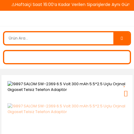
⚠️Haftaiçi Saat 16:00’a Kadar Verilen Siparişlerde Aynı Gün K