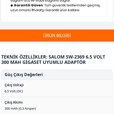
sağlam ucu ile stabil bağlantı sağlar.
◆
Garantili Güven
: Tüm güvenlik testlerinden geçmiş,
uzun ömürlü İthalatçı Garantili ürün kalitesi.
ÜRÜN BİLGİSİ
TEKNİK ÖZELLİKLER: SALOM SW-2369 6.5 VOLT
300 MAH GİGASET UYUMLU ADAPTÖR
Güç Çıkış Değerleri
Çıkış Voltajı
6.5 Volt (DC)
Çıkış Akımı
300 mAh (0.3 Amper)