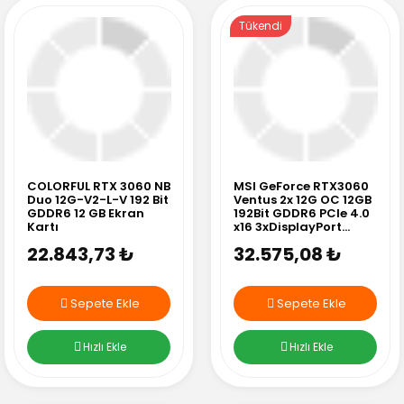
Tükendi
COLORFUL RTX 3060 NB
MSI GeForce RTX3060
Duo 12G-V2-L-V 192 Bit
Ventus 2x 12G OC 12GB
GDDR6 12 GB Ekran
192Bit GDDR6 PCIe 4.0
Kartı
x16 3xDisplayPort
1xHDMI Ekran Kartı
22.843,73 ₺
32.575,08 ₺
Sepete Ekle
Sepete Ekle
Hızlı Ekle
Hızlı Ekle