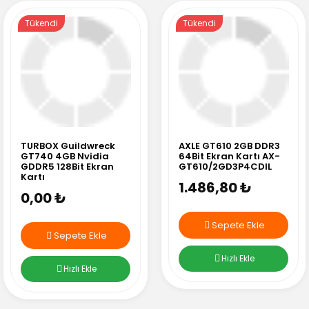
Tükendi
Tükendi
TURBOX Guildwreck
AXLE GT610 2GB DDR3
GT740 4GB Nvidia
64Bit Ekran Kartı AX-
GDDR5 128Bit Ekran
GT610/2GD3P4CDIL
Kartı
1.486,80 ₺
0,00 ₺
Sepete Ekle
Sepete Ekle
Hızlı Ekle
Hızlı Ekle