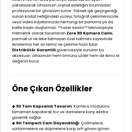
yakalayarak cihazınızın orijinal estetiğini bozmadan
profesyonel bir görünüm sunar. Yüksek ışık geçirgenliği
sunan kristal netliğindeki yüzeyi, fotoğraf çekimlerinizde
veya video kayıtlarınızda herhangi bir parlama ya da
kalite kaybı oluşturmaz. **Lazer kesim** teknolojisiyle
milimetrik olarak tasarlanan
Zore 3D Kamera Camı
,
parmak izi ve leke tutmayan özel katmanı sayesinde
lenslerinizi her an temiz ve çekime hazır tutar.
Distribütör Garantili
güvencesiyle sunulan bu
aksesuar, cihazınızın hem ömrünü uzatır hem de ikinci el
değerini korur.
Öne Çıkan Özellikler
◆
3D Tam Kapsamlı Tasarım
: Kamera modülünü
tamamen kapatarak toz ve darbelere karşı ekstra
güvenlik sağlar.
◆
9H Temperli Cam Dayanıklılığı
: Çizilmelere,
sürtünmelere ve düşmelere karşı zırh görevi gören