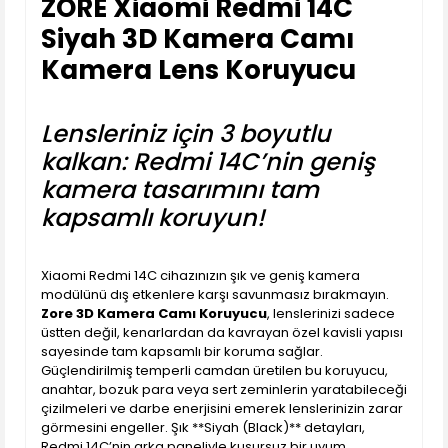
ZORE Xiaomi Redmi 14C
Siyah 3D Kamera Camı
Kamera Lens Koruyucu
Lensleriniz için 3 boyutlu
kalkan: Redmi 14C’nin geniş
kamera tasarımını tam
kapsamlı koruyun!
Xiaomi Redmi 14C cihazınızın şık ve geniş kamera
modülünü dış etkenlere karşı savunmasız bırakmayın.
Zore 3D Kamera Camı Koruyucu
, lenslerinizi sadece
üstten değil, kenarlardan da kavrayan özel kavisli yapısı
sayesinde tam kapsamlı bir koruma sağlar.
Güçlendirilmiş temperli camdan üretilen bu koruyucu,
anahtar, bozuk para veya sert zeminlerin yaratabileceği
çizilmeleri ve darbe enerjisini emerek lenslerinizin zarar
görmesini engeller. Şık **Siyah (Black)** detayları,
Redmi 14C’nin arka paneliyle kusursuz bir uyum