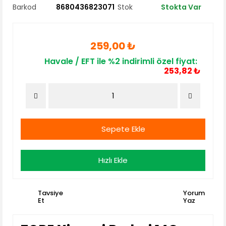
Barkod
8680436823071
Stok
Stokta Var
259,00 ₺
Havale / EFT ile %2 indirimli özel fiyat:
253,82 ₺
Sepete Ekle
Hızlı Ekle
Tavsiye
Yorum
Et
Yaz