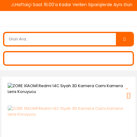
⚠️Haftaiçi Saat 16:00’a Kadar Verilen Siparişlerde Aynı Gün K