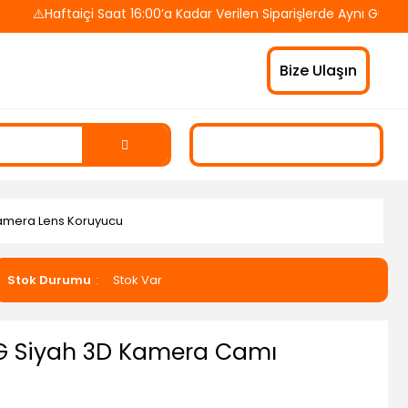
⚠️Haftaiçi Saat 16:00’a Kadar Verilen Siparişlerde Aynı Gün Kar
Bize Ulaşın
amera Lens Koruyucu
Stok Durumu
Stok Var
G Siyah 3D Kamera Camı