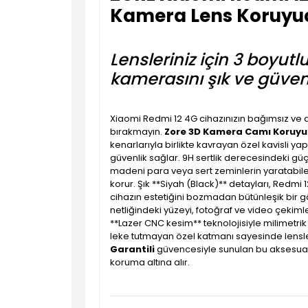
Kamera Lens Koruyu
Lensleriniz için 3 boyut
kamerasını şık ve güvenli 
Xiaomi Redmi 12 4G cihazınızın bağımsız ve 
bırakmayın.
Zore 3D Kamera Camı Koruy
kenarlarıyla birlikte kavrayan özel kavisli ya
güvenlik sağlar. 9H sertlik derecesindeki gü
madeni para veya sert zeminlerin yaratabilece
korur. Şık **Siyah (Black)** detayları, Redm
cihazın estetiğini bozmadan bütünleşik bir g
netliğindeki yüzeyi, fotoğraf ve video çekim
**Lazer CNC kesim** teknolojisiyle milimetri
leke tutmayan özel katmanı sayesinde lensler
Garantili
güvencesiyle sunulan bu aksesuar,
koruma altına alır.