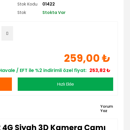
Stok Kodu
01422
Stok
Stokta Var
259,00 ₺
Havale / EFT ile %2 indirimli özel fiyat:
253,82 ₺
Hızlı Ekle
Yorum
Yaz
2 4G Siyah 3D Kamera Camı