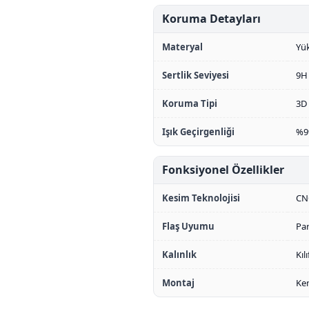
Koruma Detayları
Materyal
Yük
Sertlik Seviyesi
9H 
Koruma Tipi
3D 
Işık Geçirgenliği
%99
Fonksiyonel Özellikler
Kesim Teknolojisi
CN
Flaş Uyumu
Par
Kalınlık
Kıl
Montaj
Ke