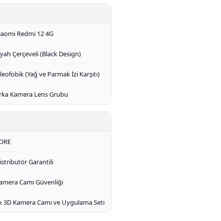
iaomi Redmi 12 4G
iyah Çerçeveli (Black Design)
leofobik (Yağ ve Parmak İzi Karşıtı)
rka Kamera Lens Grubu
ORE
istribütör Garantili
amera Camı Güvenliği
x 3D Kamera Camı ve Uygulama Seti