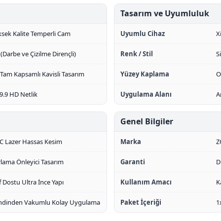
Tasarım ve Uyumluluk
sek Kalite Temperli Cam
Uyumlu Cihaz
X
(Darbe ve Çizilme Dirençli)
Renk / Stil
S
Tam Kapsamlı Kavisli Tasarım
Yüzey Kaplama
O
.9 HD Netlik
Uygulama Alanı
A
Genel Bilgiler
C Lazer Hassas Kesim
Marka
Z
lama Önleyici Tasarım
Garanti
D
ıf Dostu Ultra İnce Yapı
Kullanım Amacı
K
ndinden Vakumlu Kolay Uygulama
Paket İçeriği
1