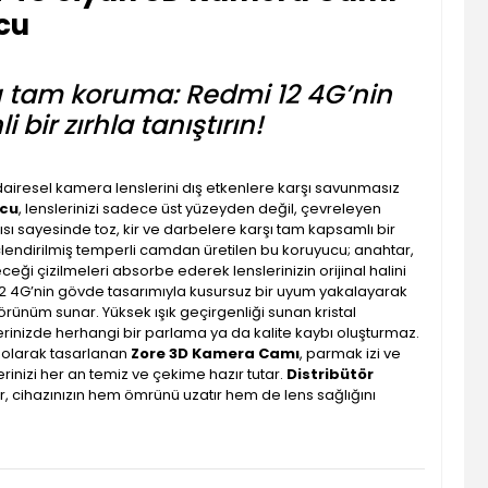
cu
lu tam koruma: Redmi 12 4G’nin
bir zırhla tanıştırın!
dairesel kamera lenslerini dış etkenlere karşı savunmasız
ucu
, lenslerinizi sadece üst yüzeyden değil, çevreleyen
pısı sayesinde toz, kir ve darbelere karşı tam kapsamlı bir
çlendirilmiş temperli camdan üretilen bu koruyucu; anahtar,
ği çizilmeleri absorbe ederek lenslerinizin orijinal halini
i 12 4G’nin gövde tasarımıyla kusursuz bir uyum yakalayarak
örünüm sunar. Yüksek ışık geçirgenliği sunan kristal
lerinizde herhangi bir parlama ya da kalite kaybı oluşturmaz.
k olarak tasarlanan
Zore 3D Kamera Camı
, parmak izi ve
inizi her an temiz ve çekime hazır tutar.
Distribütör
 cihazınızın hem ömrünü uzatır hem de lens sağlığını