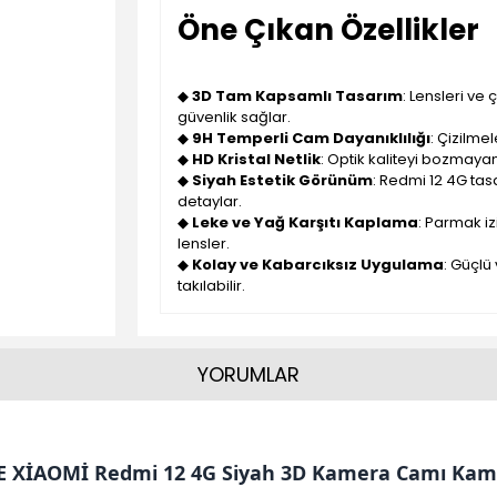
Öne Çıkan Özellikler
◆
3D Tam Kapsamlı Tasarım
: Lensleri ve
güvenlik sağlar.
◆
9H Temperli Cam Dayanıklılığı
: Çizilme
◆
HD Kristal Netlik
: Optik kaliteyi bozmayan
◆
Siyah Estetik Görünüm
: Redmi 12 4G tas
detaylar.
◆
Leke ve Yağ Karşıtı Kaplama
: Parmak i
lensler.
◆
Kolay ve Kabarcıksız Uygulama
: Güçlü
takılabilir.
YORUMLAR
E XİAOMİ Redmi 12 4G Siyah 3D Kamera Camı Kam