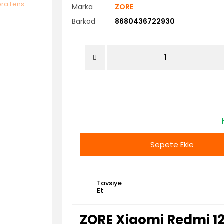
Marka
ZORE
Barkod
8680436722930
Sepete Ekle
Tavsiye
Et
ZORE Xiaomi Redmi 1