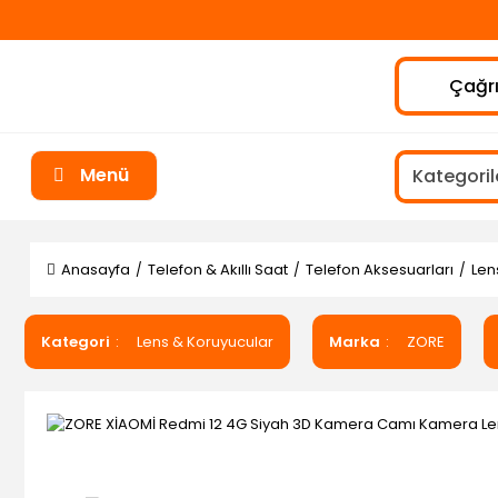
Çağrı
Menü
Anasayfa
Telefon & Akıllı Saat
Telefon Aksesuarları
Len
Kategori
Lens & Koruyucular
Marka
ZORE