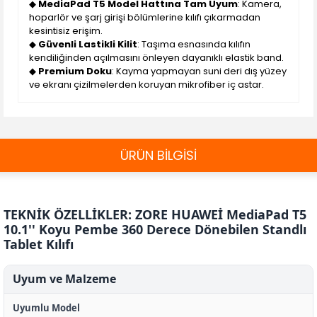
◆
MediaPad T5 Model Hattına Tam Uyum
: Kamera,
hoparlör ve şarj girişi bölümlerine kılıfı çıkarmadan
kesintisiz erişim.
◆
Güvenli Lastikli Kilit
: Taşıma esnasında kılıfın
kendiliğinden açılmasını önleyen dayanıklı elastik band.
◆
Premium Doku
: Kayma yapmayan suni deri dış yüzey
ve ekranı çizilmelerden koruyan mikrofiber iç astar.
ÜRÜN BİLGİSİ
TEKNİK ÖZELLİKLER: ZORE HUAWEİ MediaPad T5
10.1'' Koyu Pembe 360 Derece Dönebilen Standlı
Tablet Kılıfı
Uyum ve Malzeme
Uyumlu Model