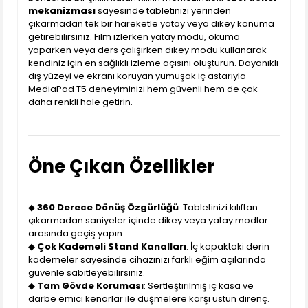
mekanizması
sayesinde tabletinizi yerinden
çıkarmadan tek bir hareketle yatay veya dikey konuma
getirebilirsiniz. Film izlerken yatay modu, okuma
yaparken veya ders çalışırken dikey modu kullanarak
kendiniz için en sağlıklı izleme açısını oluşturun. Dayanıklı
dış yüzeyi ve ekranı koruyan yumuşak iç astarıyla
MediaPad T5 deneyiminizi hem güvenli hem de çok
daha renkli hale getirin.
Öne Çıkan Özellikler
◆
360 Derece Dönüş Özgürlüğü
: Tabletinizi kılıftan
çıkarmadan saniyeler içinde dikey veya yatay modlar
arasında geçiş yapın.
◆
Çok Kademeli Stand Kanalları
: İç kapaktaki derin
kademeler sayesinde cihazınızı farklı eğim açılarında
güvenle sabitleyebilirsiniz.
◆
Tam Gövde Koruması
: Sertleştirilmiş iç kasa ve
darbe emici kenarlar ile düşmelere karşı üstün direnç.