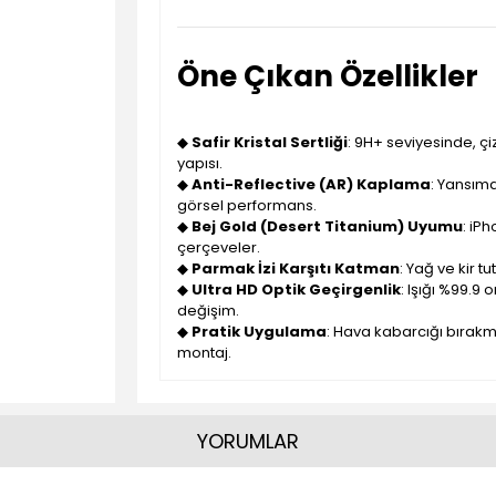
Öne Çıkan Özellikler
◆
Safir Kristal Sertliği
: 9H+ seviyesinde, çi
yapısı.
◆
Anti-Reflective (AR) Kaplama
: Yansıma
görsel performans.
◆
Bej Gold (Desert Titanium) Uyumu
: iP
çerçeveler.
◆
Parmak İzi Karşıtı Katman
: Yağ ve kir 
◆
Ultra HD Optik Geçirgenlik
: Işığı %99.9 
değişim.
◆
Pratik Uygulama
: Hava kabarcığı bırakm
montaj.
YORUMLAR