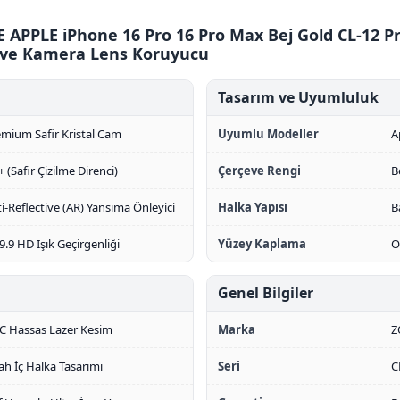
 APPLE iPhone 16 Pro 16 Pro Max Bej Gold CL-12 P
ive Kamera Lens Koruyucu
Tasarım ve Uyumluluk
mium Safir Kristal Cam
Uyumlu Modeller
A
 (Safir Çizilme Direnci)
Çerçeve Rengi
B
i-Reflective (AR) Yansıma Önleyici
Halka Yapısı
B
.9 HD Işık Geçirgenliği
Yüzey Kaplama
O
Genel Bilgiler
C Hassas Lazer Kesim
Marka
Z
ah İç Halka Tasarımı
Seri
C