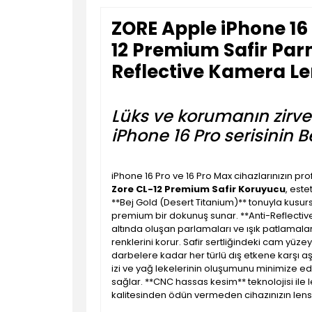
ZORE Apple iPhone 16 
12 Premium Safir Par
Reflective Kamera L
Lüks ve korumanın zirvesi:
iPhone 16 Pro serisinin B
iPhone 16 Pro ve 16 Pro Max cihazlarınızın p
Zore CL-12 Premium Safir Koruyucu
, este
**Bej Gold (Desert Titanium)** tonuyla kusur
premium bir dokunuş sunar. **Anti-Reflectiv
altında oluşan parlamaları ve ışık patlamaları
renklerini korur. Safir sertliğindeki cam yüze
darbelere kadar her türlü dış etkene karşı a
izi ve yağ lekelerinin oluşumunu minimize ed
sağlar. **CNC hassas kesim** teknolojisi ile
kalitesinden ödün vermeden cihazınızın lens