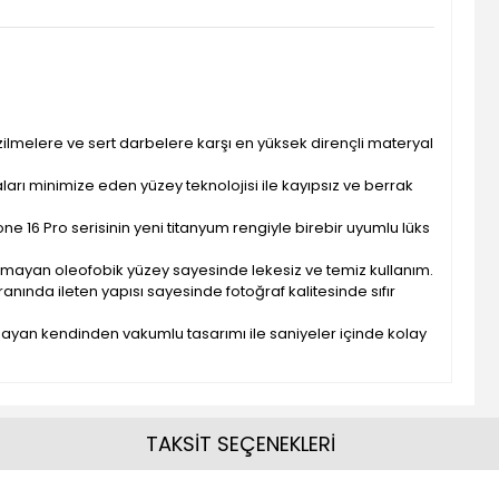
zilmelere ve sert darbelere karşı en yüksek dirençli materyal
ları minimize eden yüzey teknolojisi ile kayıpsız ve berrak
hone 16 Pro serisinin yeni titanyum rengiyle birebir uyumlu lüks
tutmayan oleofobik yüzey sayesinde lekesiz ve temiz kullanım.
oranında ileten yapısı sayesinde fotoğraf kalitesinde sıfır
ayan kendinden vakumlu tasarımı ile saniyeler içinde kolay
TAKSİT SEÇENEKLERİ