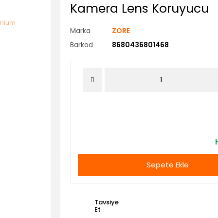
Kamera Lens Koruyucu
Marka
ZORE
Barkod
8680436801468
Sepete Ekle
Tavsiye
Et