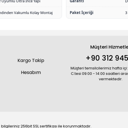
ıf Uyumlu Ultra İnce Yapı
Garanti
D
ndinden Vakumlu Kolay Montaj
Paket İçeriği
3
Müşteri Hizmetle
+90 312 945
Kargo Takip
Müşteri temsilcilerimiz hafta içi:
Hesabım
C.tesi 09:00 - 14:00 saatleri ar
vermektedir.
bilgileriniz 256bit SSL sertifikası ile korunmaktadır.