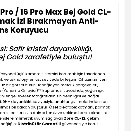
Pro / 16 Pro Max Bej Gold CL-
mak İzi Bırakmayan Anti-
ens Koruyucu
 Safir kristal dayanıklılığı,
ej Gold zarafetiyle buluştu!
rofesyonel üçlü kamera sistemini korumak için tasarlanan
tik ve teknolojiyi en üst seviyede birleştirir. Cihazınızın yeni
suz bir görsel bütünlük sağlayan metalik çerçeveleri,
e (Yansıma Önleyici)** kaplaması sayesinde, yoğun ışık
nı engelleyerek fotoğraflarınızın derinliğini ve doğal
yi, 9H+ dayanıklılık seviyesiyle anahtar çizilmelerinden sert
şılmaz bir kalkan oluşturur. Özel oleofobik katmanı, parmak
erek lenslerinizin daima temiz ve çekime hazır kalmasını
 lenslere milimetrik uyum sağlayan
Zore CL-12
, çekim
 sağlığını
Distribütör Garantili
güvencesiyle korur.