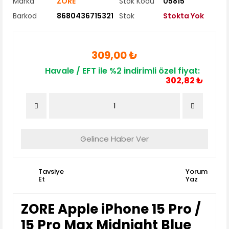
Marka
ZORE
Stok Kodu
05815
Barkod
8680436715321
Stok
Stokta Yok
309,00 ₺
Havale / EFT ile %2 indirimli özel fiyat:
302,82 ₺
Gelince Haber Ver
Tavsiye
Yorum
Et
Yaz
ZORE Apple iPhone 15 Pro /
15 Pro Max Midnight Blue