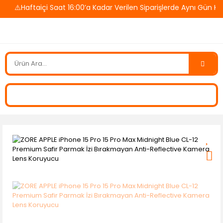
⚠️Haftaiçi Saat 16:00’a Kadar Verilen Siparişlerde Aynı Gün Ka