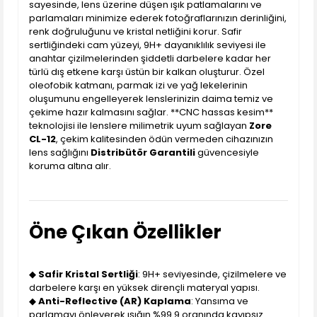
sayesinde, lens üzerine düşen ışık patlamalarını ve
parlamaları minimize ederek fotoğraflarınızın derinliğini,
renk doğruluğunu ve kristal netliğini korur. Safir
sertliğindeki cam yüzeyi, 9H+ dayanıklılık seviyesi ile
anahtar çizilmelerinden şiddetli darbelere kadar her
türlü dış etkene karşı üstün bir kalkan oluşturur. Özel
oleofobik katmanı, parmak izi ve yağ lekelerinin
oluşumunu engelleyerek lenslerinizin daima temiz ve
çekime hazır kalmasını sağlar. **CNC hassas kesim**
teknolojisi ile lenslere milimetrik uyum sağlayan
Zore
CL-12
, çekim kalitesinden ödün vermeden cihazınızın
lens sağlığını
Distribütör Garantili
güvencesiyle
koruma altına alır.
Öne Çıkan Özellikler
◆
Safir Kristal Sertliği
: 9H+ seviyesinde, çizilmelere ve
darbelere karşı en yüksek dirençli materyal yapısı.
◆
Anti-Reflective (AR) Kaplama
: Yansıma ve
parlamayı önleyerek ışığın %99.9 oranında kayıpsız