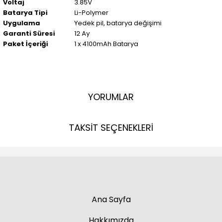
Voltaj
3.85V
Batarya Tipi
Li-Polymer
Uygulama
Yedek pil, batarya değişimi
Garanti Süresi
12 Ay
Paket İçeriği
1 x 4100mAh Batarya
YORUMLAR
TAKSİT SEÇENEKLERİ
Ana Sayfa
Hakkımızda