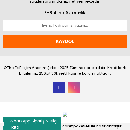
saatleri arasında hizmet vermektedir.
E-Bülten Abonelik
KAYDOL
©The Ex Bilişim Anonim Şirketi 2025 Tüm hakları saklıdır. Kredi kartı
bilgileriniz 256bit SSL sertifikası ile korunmaktadır.
WhatsApp Sipariş & Bilgi
®
IdeaSoft
|
E-ticaret
Akıllı E-Ticaret paketleri ile hazırlanmıştır.
Hattı