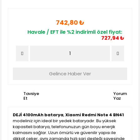
742,80 ₺
Havale / EFT ile %2 indirimli özel fiyat:
727,94 ₺
Gelince Haber Ver
Tavsiye
Yorum
Et
Yaz
DEJİ 4100mAh batarya
,
Xiaomi Redmi Note 4 BN41
modeliniz için ideal bir yedek bataryadır. Bu yüksek
kapasiteli batarya, telefonunuzun gün boyu enerjik
kalmasını sağlar. Uzun ömürlü ve güvenilir yapısı ile
dikkat çeker, aynı zamanda hızlı şarj desteği sayesinde